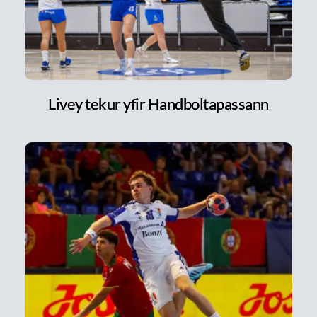
Livey tekur yfir Handboltapassann