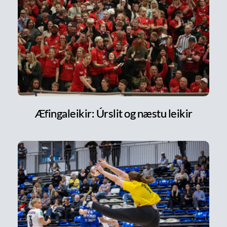
Æfingaleikir: Úrslit og næstu leikir