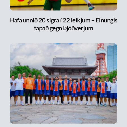
Hafa unnið 20 sigra í 22 leikjum – Einungis
tapað gegn Þjóðverjum