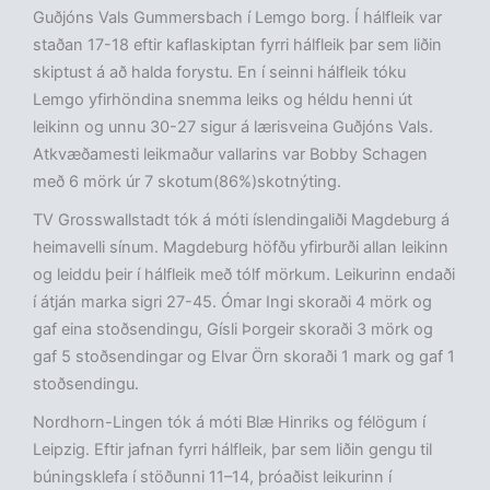
Guðjóns Vals Gummersbach í Lemgo borg. Í hálfleik var
staðan 17-18 eftir kaflaskiptan fyrri hálfleik þar sem liðin
skiptust á að halda forystu. En í seinni hálfleik tóku
Lemgo yfirhöndina snemma leiks og héldu henni út
leikinn og unnu 30-27 sigur á lærisveina Guðjóns Vals.
Atkvæðamesti leikmaður vallarins var Bobby Schagen
með 6 mörk úr 7 skotum(86%)skotnýting.
TV Grosswallstadt tók á móti íslendingaliði Magdeburg á
heimavelli sínum. Magdeburg höfðu yfirburði allan leikinn
og leiddu þeir í hálfleik með tólf mörkum. Leikurinn endaði
í átján marka sigri 27-45. Ómar Ingi skoraði 4 mörk og
gaf eina stoðsendingu, Gísli Þorgeir skoraði 3 mörk og
gaf 5 stoðsendingar og Elvar Örn skoraði 1 mark og gaf 1
stoðsendingu.
Nordhorn-Lingen tók á móti Blæ Hinriks og félögum í
Leipzig. Eftir jafnan fyrri hálfleik, þar sem liðin gengu til
búningsklefa í stöðunni 11–14, þróaðist leikurinn í