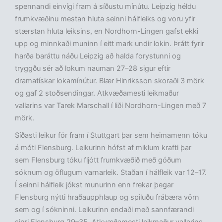
spennandi einvígi fram á síðustu mínútu. Leipzig héldu
frumkvæðinu mestan hluta seinni hálfleiks og voru yfir
stærstan hluta leiksins, en Nordhorn-Lingen gafst ekki
upp og minnkaði muninn í eitt mark undir lokin. Þrátt fyrir
harða baráttu náðu Leipzig að halda forystunni og
tryggðu sér að lokum nauman 27–28 sigur eftir
dramatískar lokamínútur. Blær Hinriksson skoraði 3 mörk
og gaf 2 stoðsendingar. Atkvæðamesti leikmaður
vallarins var Tarek Marschall í liði Nordhorn-Lingen með 7
mörk.
Síðasti leikur fór fram í Stuttgart þar sem heimamenn tóku
á móti Flensburg. Leikurinn hófst af miklum krafti þar
sem Flensburg tóku fljótt frumkvæðið með góðum
sóknum og öflugum varnarleik. Staðan í hálfleik var 12–17.
Í seinni hálfleik jókst munurinn enn frekar þegar
Flensburg nýtti hraðaupphlaup og spiluðu frábæra vörn
sem og í sókninni. Leikurinn endaði með sannfærandi