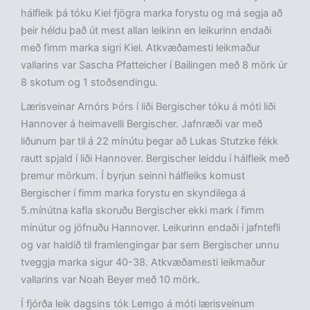
hálfleik þá tóku Kiel fjögra marka forystu og má segja að
þeir héldu það út mest allan leikinn en leikurinn endaði
með fimm marka sigri Kiel. Atkvæðamesti leikmaður
vallarins var Sascha Pfatteicher í Bailingen með 8 mörk úr
8 skotum og 1 stoðsendingu.
Lærisveinar Arnórs Þórs í liði Bergischer tóku á móti liði
Hannover á heimavelli Bergischer. Jafnræði var með
liðunum þar til á 22 mínútu þegar að Lukas Stutzke fékk
rautt spjald í liði Hannover. Bergischer leiddu í hálfleik með
þremur mörkum. Í byrjun seinni hálfleiks komust
Bergischer í fimm marka forystu en skyndilega á
5.mínútna kafla skoruðu Bergischer ekki mark í fimm
mínútur og jöfnuðu Hannover. Leikurinn endaði í jafntefli
og var haldið til framlengingar þar sem Bergischer unnu
tveggja marka sigur 40-38. Atkvæðamesti leikmaður
vallarins var Noah Beyer með 10 mörk.
Í fjórða leik dagsins tók Lemgo á móti lærisveinum