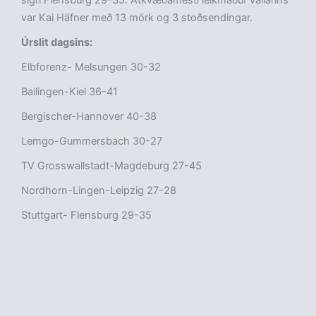
sigri Flensburg 29–35. Atkvæðamesti leikmaður vallarins
var Kai Häfner með 13 mörk og 3 stoðsendingar.
Úrslit dagsins:
Elbforenz- Melsungen 30-32
Bailingen-Kiel 36-41
Bergischer-Hannover 40-38
Lemgo-Gummersbach 30-27
TV Grosswallstadt-Magdeburg 27-45
Nordhorn-Lingen-Leipzig 27-28
Stuttgart- Flensburg 29-35