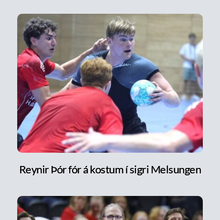
Reynir Þór fór á kostum í sigri Melsungen