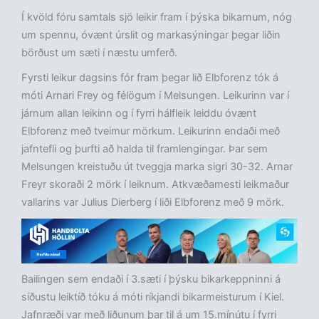
Í kvöld fóru samtals sjö leikir fram í þýska bikarnum, nóg
um spennu, óvænt úrslit og markasýningar þegar liðin
börðust um sæti í næstu umferð.
Fyrsti leikur dagsins fór fram þegar lið Elbforenz tók á
móti Arnari Frey og félögum í Melsungen. Leikurinn var í
járnum allan leikinn og í fyrri hálfleik leiddu óvænt
Elbforenz með tveimur mörkum. Leikurinn endaði með
jafntefli og þurfti að halda til framlengingar. Þar sem
Melsungen kreistuðu út tveggja marka sigri 30-32. Arnar
Freyr skoraði 2 mörk í leiknum. Atkvæðamesti leikmaður
vallarins var Julius Dierberg í liði Elbforenz með 9 mörk.
Bailingen sem endaði í 3.sæti í þýsku bikarkeppninni á
síðustu leiktíð tóku á móti ríkjandi bikarmeisturum í Kiel.
Jafnræði var með liðunum þar til á um 15.mínútu í fyrri