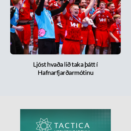
Ljóst hvaða lið taka þátt í
Hafnarfjarðarmótinu