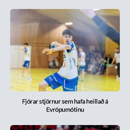
Fjórar stjörnur sem hafa heillað á
Evrópumótinu