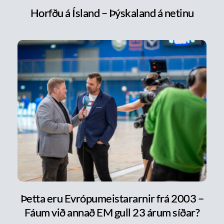
Horfðu á Ísland – Þýskaland á netinu
Þetta eru Evrópumeistararnir frá 2003 –
Fáum við annað EM gull 23 árum síðar?