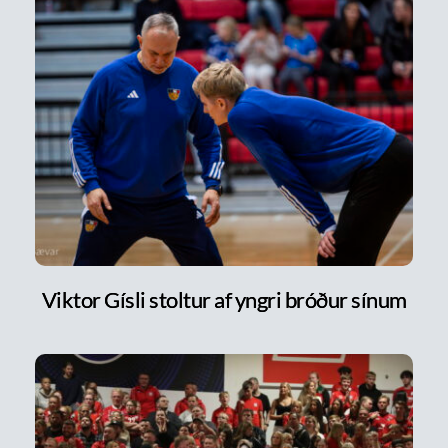
Viktor Gísli stoltur af yngri bróður sínum