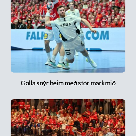
Golla snýr heim með stór markmið