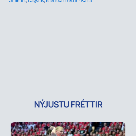
Almennt
,
Dagsins
,
Íslenskar fréttir - Karla
NÝJUSTU FRÉTTIR