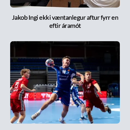
Jakob Ingi ekki væntanlegur aftur fyrr en
eftir áramót