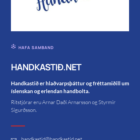
HAFA SAMBAND
HANDKASTIÐ.NET
Handkastið er hlaðvarpsþáttur og fréttamiðill um
íslenskan og erlendan handbolta.
Ritstjórar eru Arnar Daði Arnarsson og Styrmir
Sigurðsson.
handkastid
@handkastid.net