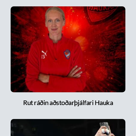
Rut ráðin aðstoðarþjálfari Hauka