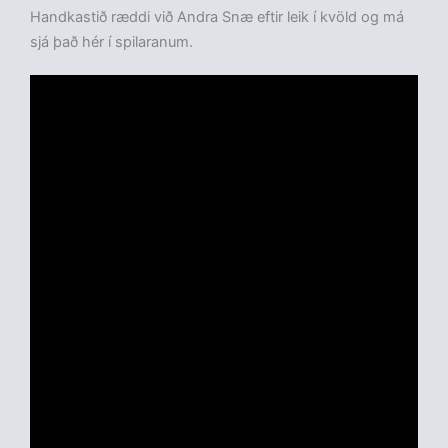
Handkastið ræddi við Andra Snæ eftir leik í kvöld og má
sjá það hér í spilaranum.