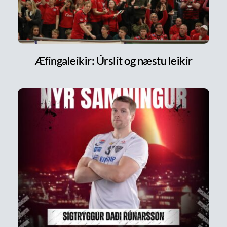
Æfingaleikir: Úrslit og næstu leikir