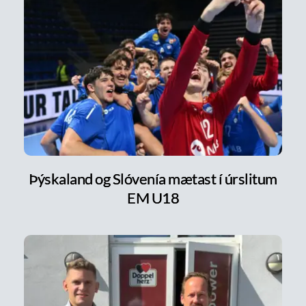
Þýskaland og Slóvenía mætast í úrslitum
EM U18