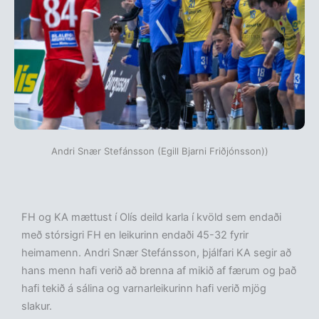
Andri Snær Stefánsson (Egill Bjarni Friðjónsson))
FH og KA mættust í Olís deild karla í kvöld sem endaði
með stórsigri FH en leikurinn endaði 45-32 fyrir
heimamenn. Andri Snær Stefánsson, þjálfari KA segir að
hans menn hafi verið að brenna af mikið af færum og það
hafi tekið á sálina og varnarleikurinn hafi verið mjög
slakur.