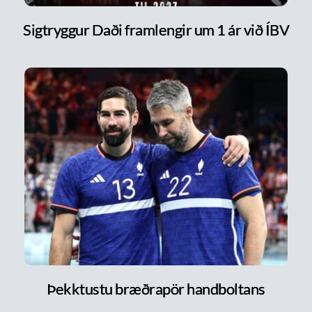
Sigtryggur Daði framlengir um 1 ár við ÍBV
Þekktustu bræðrapör handboltans