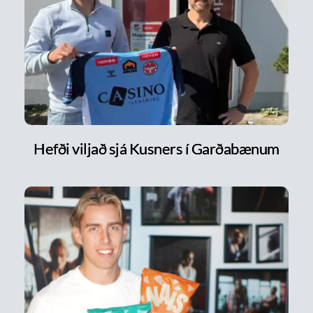
Hefði viljað sjá Kusners í Garðabænum