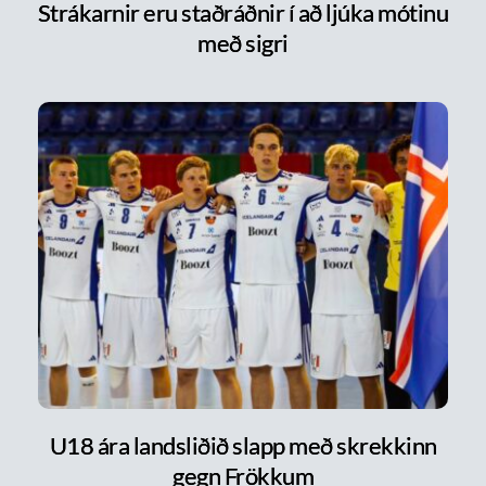
Strákarnir eru staðráðnir í að ljúka mótinu
með sigri
U18 ára landsliðið slapp með skrekkinn
gegn Frökkum