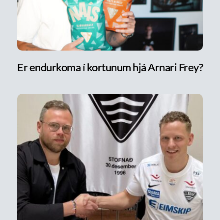
Er endurkoma í kortunum hjá Arnari Frey?