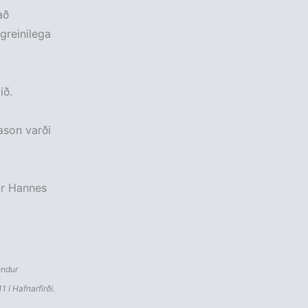
að
greinilega
ið.
ason varði
ir Hannes
endur
1 í Hafnarfirði.