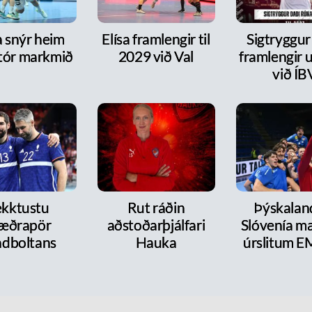
a snýr heim
Elísa framlengir til
Sigtryggur
tór markmið
2029 við Val
framlengir 
við ÍB
kktustu
Rut ráðin
Þýskalan
æðrapör
aðstoðarþjálfari
Slóvenía mæ
dboltans
Hauka
úrslitum E