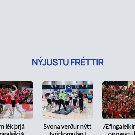
NÝJUSTU FRÉTTIR
m lék þrjá
Svona verður nýtt
Æfingaleikir:
ngaleiki á
fyrirkomulag í
og næstu l