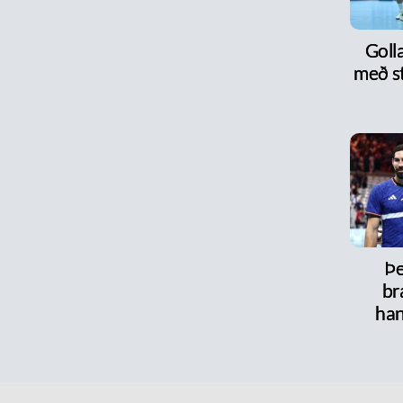
Goll
með s
Þe
br
han