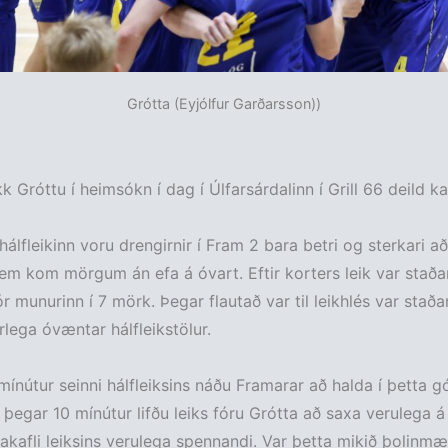
Grótta (Eyjólfur Garðarsson))
k Gróttu í heimsókn í dag í Úlfarsárdalinn í Grill 66 deild ka
 hálfleikinn voru drengirnir í Fram 2 bara betri og sterkari aði
em kom mörgum án efa á óvart. Eftir korters leik var staðan
r munurinn í 7 mörk. Þegar flautað var til leikhlés var staða
lega óvæntar hálfleikstölur.
mínútur seinni hálfleiksins náðu Framarar að halda í þetta g
 þegar 10 mínútur lifðu leiks fóru Grótta að saxa verulega á 
akafli leiksins verulega spennandi. Var þetta mikið þolinmæ