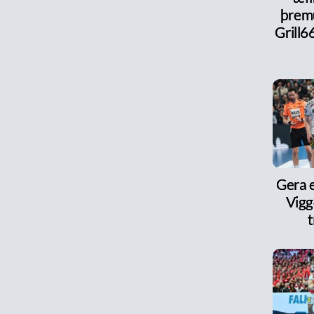
þrem
Grill6
Gera e
Vigg
t