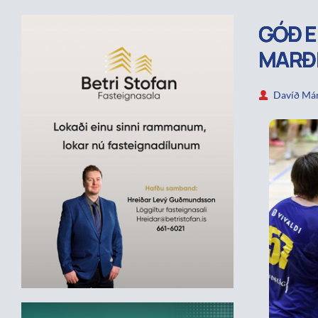
GÓÐ E
MARÐI
Davíð Már