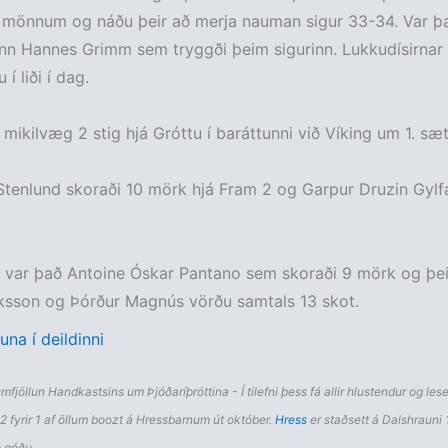
u mönnum og náðu þeir að merja nauman sigur 33-34. Var þ
nn Hannes Grimm sem tryggði þeim sigurinn. Lukkudísirnar 
í liði í dag.
 mikilvæg 2 stig hjá Gróttu í baráttunni við Víking um 1. sæt
tenlund skoraði 10 mörk hjá Fram 2 og Garpur Druzin Gylf
u var það Antoine Óskar Pantano sem skoraði 9 mörk og þe
ksson og Þórður Magnús vörðu samtals 13 skot.
una í deildinni
mfjöllun Handkastsins um Þjóðaríþróttina - Í tilefni þess fá allir hlustendur og les
 fyrir 1 af öllum boozt á Hressbarnum út október.
Hress
er staðsett á Dalshrauni 1
ð góðu.