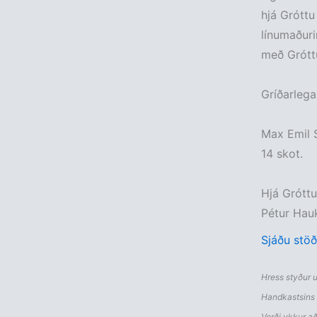
hjá Grótt
línumaðuri
með Gróttu 
Gríðarlega
Max Emil S
14 skot.
Hjá Grótt
Pétur Hau
Sjáðu stöð
Hress styður u
Handkastsins 2
Verði ykkur a