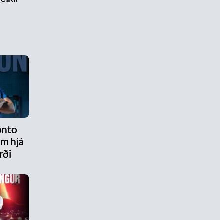
onto
am hjá
rði