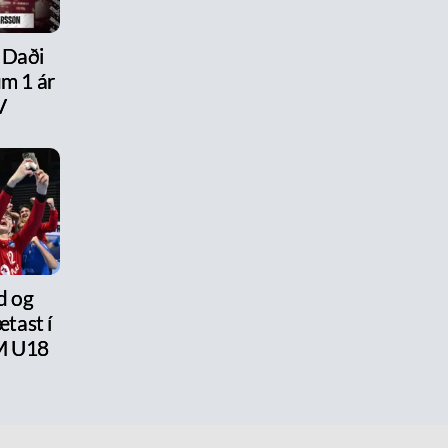
 Daði
um 1 ár
V
d og
tast í
M U18