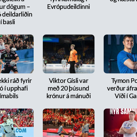
ur dögum –
Evrópudeildinni
6 deildarliðin
í basli
kki ráð fyrir
Viktor Gísli var
Tymon P
ó í upphafi
með 20 þúsund
verður áfr
ímabils
krónur á mánuði
Víði í Ga