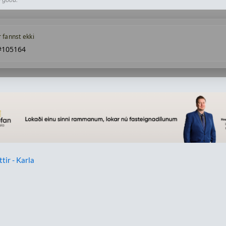
r fannst ekki
#105164
ttir - Karla