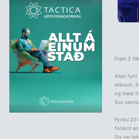
Fram 2 fék
Allan fyrri
leiknum. S
og mest fó
Svo sannar
Fyrstu 20 
forskot en
Og var lok