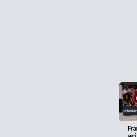
Fra
æfi