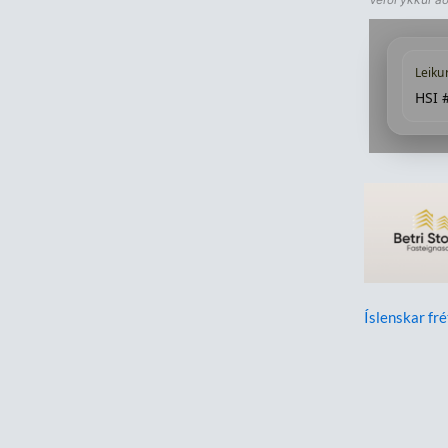
Leiku
HSI 
Íslenskar fré