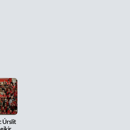
 Úrslit
eikir