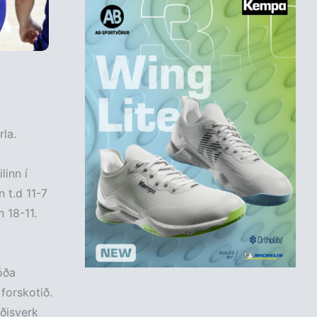
rla.
linn í
 t.d 11-7
n 18-11.
óða
forskotið.
ðisverk