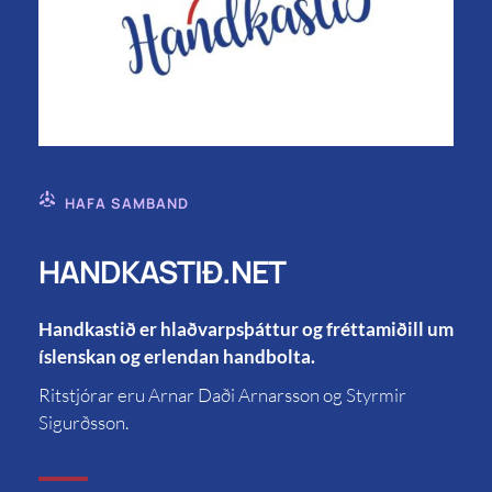
HAFA SAMBAND
HANDKASTIÐ.NET
Handkastið er hlaðvarpsþáttur og fréttamiðill um
íslenskan og erlendan handbolta.
Ritstjórar eru Arnar Daði Arnarsson og Styrmir
Sigurðsson.