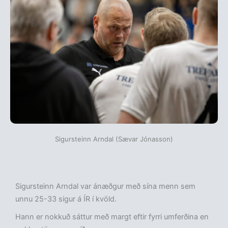
Sigursteinn Arndal (Sævar Jónasson)
Sigursteinn Arndal var ánæðgur með sína menn sem
unnu 25-33 sigur á ÍR í kvöld.
Hann er nokkuð sáttur með margt eftir fyrri umferðina en