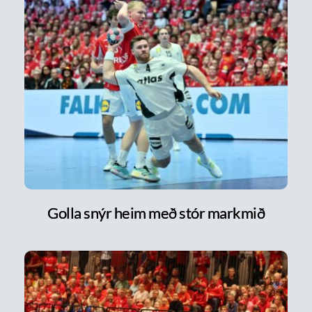
Golla snýr heim með stór markmið