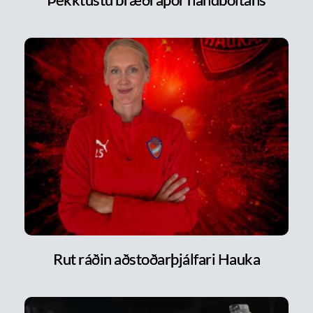
Rut ráðin aðstoðarþjálfari Hauka