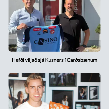
Hefði viljað sjá Kusners í Garðabænum