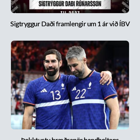
Sigtryggur Daði framlengir um 1 ár við ÍBV
Þekktustu bræðrapör handboltans