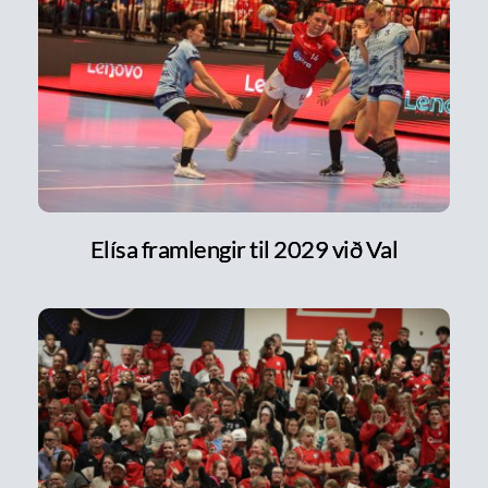
Elísa framlengir til 2029 við Val