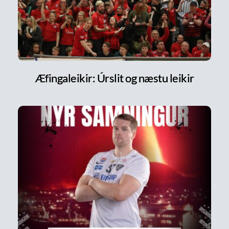
Æfingaleikir: Úrslit og næstu leikir