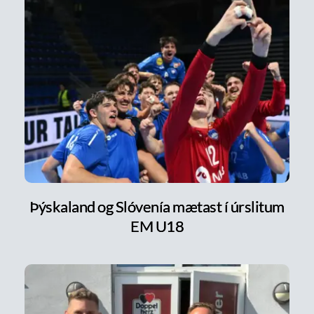
Þýskaland og Slóvenía mætast í úrslitum
EM U18