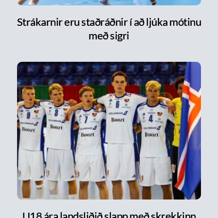
Strákarnir eru staðráðnir í að ljúka mótinu
með sigri
U18 ára landsliðið slapp með skrekkinn