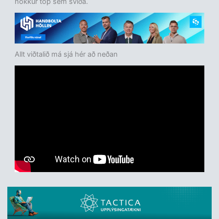
nokkur töp sem svíða.
Allt viðtalið má sjá hér að neðan