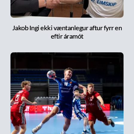
Jakob Ingi ekki væntanlegur aftur fyrr en
eftir áramót