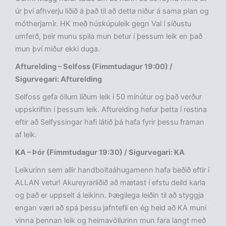
úr því afhverju liðið á það til að detta niður á sama plan og
mótherjarnir. HK með húskúpuleik gegn Val í síðustu
umferð, þeir munu spila mun betur í þessum leik en það
mun því miður ekki duga.
Afturelding – Selfoss (Fimmtudagur 19:00) /
Sigurvegari: Afturelding
Selfoss gefa öllum liðum leik í 50 mínútur og það verður
uppskriftin í þessum leik. Afturelding hefur þetta í restina
eftir að Selfyssingar hafi látið þá hafa fyrir þessu framan
af leik.
KA – Þór (Fimmtudagur 19:30) / Sigurvegari: KA
Leikurinn sem allir handboltaáhugamenn hafa beðið eftir í
ALLAN vetur! Akureyrarliðið að mætast í efstu deild karla
og það er uppselt á leikinn. Þægilega leiðin til að styggja
engan væri að spá þessu jafntefli en ég held að KA muni
vinna þennan leik og heimavöllurinn mun fara langt með