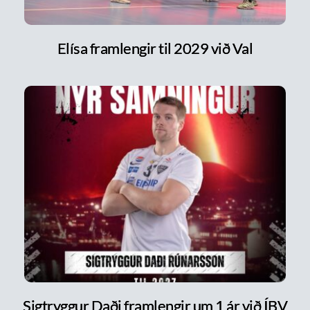
Elísa framlengir til 2029 við Val
Sigtryggur Daði framlengir um 1 ár við ÍBV