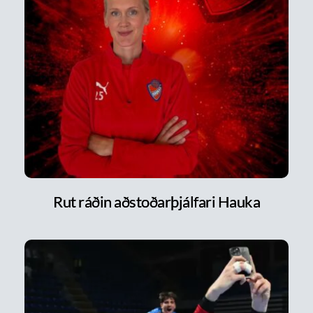
Rut ráðin aðstoðarþjálfari Hauka