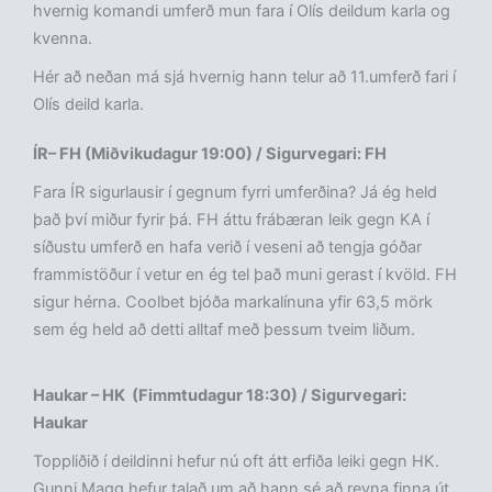
hvernig komandi umferð mun fara í Olís deildum karla og
kvenna.
Hér að neðan má sjá hvernig hann telur að 11.umferð fari í
Olís deild karla.
ÍR– FH (Miðvikudagur 19:00) / Sigurvegari: FH
Fara ÍR sigurlausir í gegnum fyrri umferðina? Já ég held
það því miður fyrir þá. FH áttu frábæran leik gegn KA í
síðustu umferð en hafa verið í veseni að tengja góðar
frammistöður í vetur en ég tel það muni gerast í kvöld. FH
sigur hérna. Coolbet bjóða markalínuna yfir 63,5 mörk
sem ég held að detti alltaf með þessum tveim liðum.
Haukar – HK (Fimmtudagur 18:30) / Sigurvegari:
Haukar
Toppliðið í deildinni hefur nú oft átt erfiða leiki gegn HK.
Gunni Magg hefur talað um að hann sé að reyna finna út