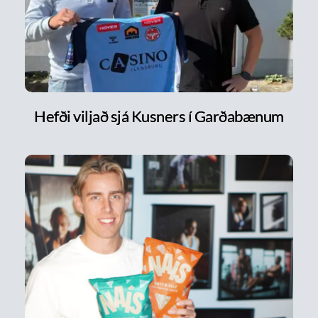
Hefði viljað sjá Kusners í Garðabænum