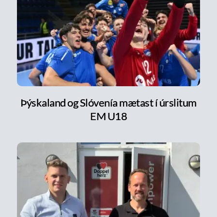
Þýskaland og Slóvenía mætast í úrslitum
EM U18