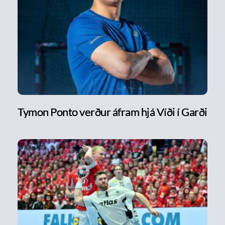
Tymon Ponto verður áfram hjá Víði í Garði