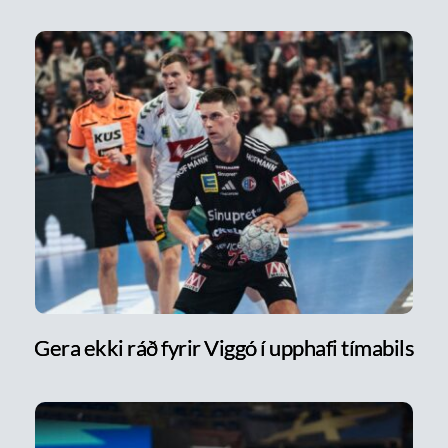
Gera ekki ráð fyrir Viggó í upphafi tímabils