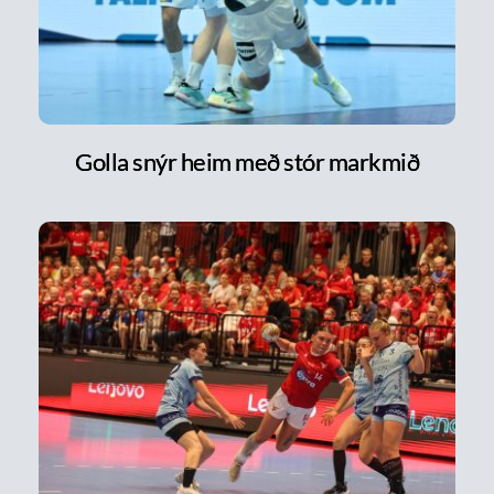
Golla snýr heim með stór markmið