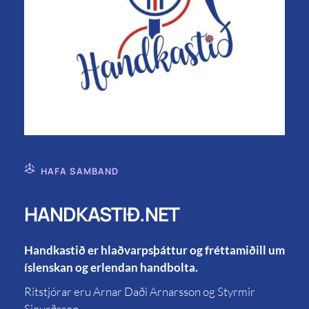
HAFA SAMBAND
HANDKASTIÐ.NET
Handkastið er hlaðvarpsþáttur og fréttamiðill um
íslenskan og erlendan handbolta.
Ritstjórar eru Arnar Daði Arnarsson og Styrmir
Sigurðsson.