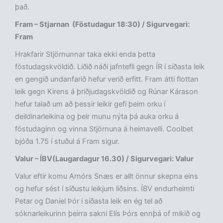
það.
Fram – Stjarnan (Föstudagur 18:30) / Sigurvegari:
Fram
Hrakfarir Stjörnunnar taka ekki enda þetta
föstudagskvöldið. Liðið náði jafntefli gegn ÍR í síðasta leik
en gengið undanfarið hefur verið erfitt. Fram átti flottan
leik gegn Kirens á þriðjudagskvöldið og Rúnar Kárason
hefur talað um að þessir leikir gefi þeim orku í
deildinarleikina og þeir munu nýta þá auka orku á
föstudaginn og vinna Stjörnuna á heimavelli. Coolbet
bjóða 1.75 í stuðul á Fram sigur.
Valur – ÍBV(Laugardagur 16.30) / Sigurvegari: Valur
Valur eftir komu Arnórs Snæs er allt önnur skepna eins
og hefur sést í síðustu leikjum liðsins. ÍBV endurheimti
Petar og Daníel Þór í síðasta leik en ég tel að
sóknarleikurinn þeirra sakni Elís Þórs ennþá of mikið og