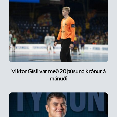
Viktor Gísli var með 20 þúsund krónur á
mánuði