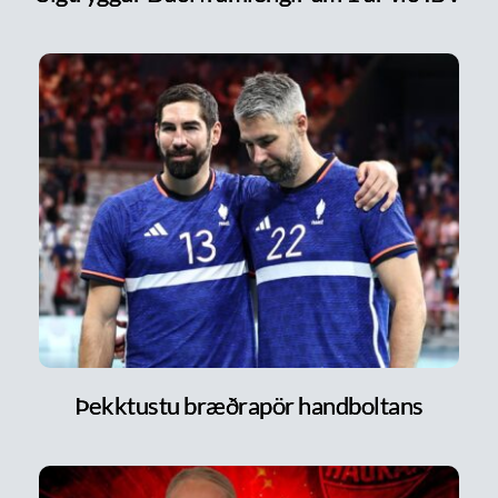
Þekktustu bræðrapör handboltans