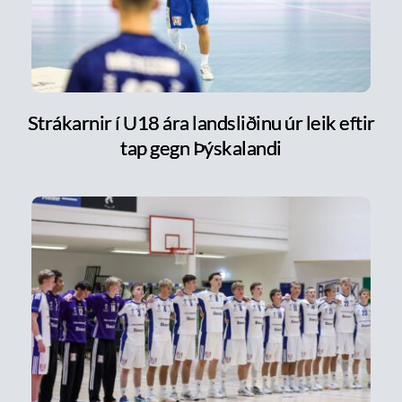
Strákarnir í U18 ára landsliðinu úr leik eftir
tap gegn Þýskalandi