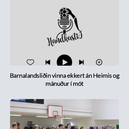
Barnalandsliðin vinna ekkert án Heimis og
mánuður í mót