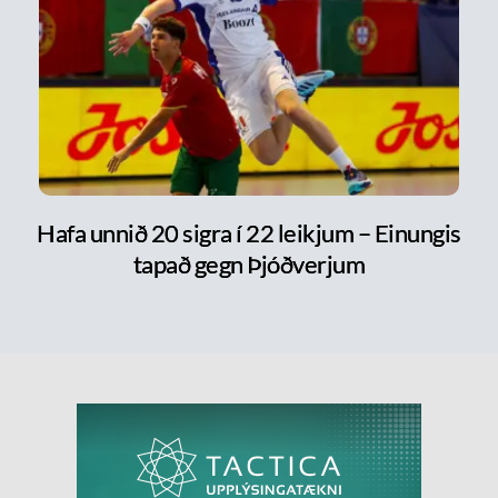
Hafa unnið 20 sigra í 22 leikjum – Einungis
tapað gegn Þjóðverjum