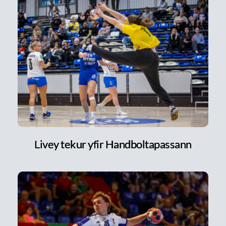
Livey tekur yfir Handboltapassann