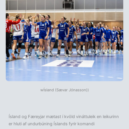
wÍsland (Sævar Jónasson))
Ísland og Færeyjar mætast í kvöld vináttuleik en leikurinn
er hluti af undurbúning Íslands fyrir komandi