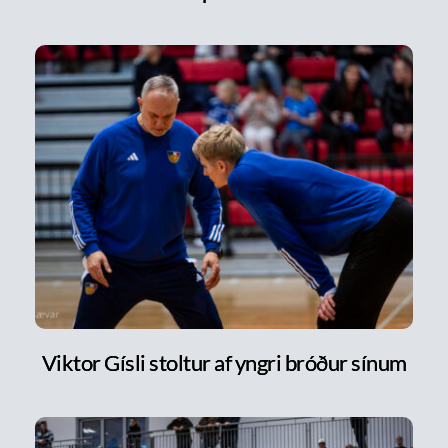
Viktor Gísli stoltur af yngri bróður sínum