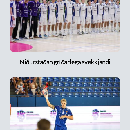
Niðurstaðan gríðarlega svekkjandi