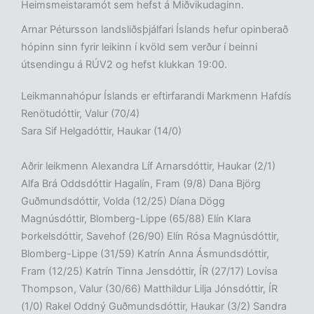
Heimsmeistaramót sem hefst á Miðvikudaginn.
Arnar Pétursson landsliðsþjálfari Íslands hefur opinberað
hópinn sinn fyrir leikinn í kvöld sem verður í beinni
útsendingu á RÚV2 og hefst klukkan 19:00.
Leikmannahópur Íslands er eftirfarandi Markmenn Hafdís
Renötudóttir, Valur (70/4)
Sara Sif Helgadóttir, Haukar (14/0)
Aðrir leikmenn Alexandra Líf Arnarsdóttir, Haukar (2/1)
Alfa Brá Oddsdóttir Hagalín, Fram (9/8) Dana Björg
Guðmundsdóttir, Volda (12/25) Díana Dögg
Magnúsdóttir, Blomberg-Lippe (65/88) Elín Klara
Þorkelsdóttir, Savehof (26/90) Elín Rósa Magnúsdóttir,
Blomberg-Lippe (31/59) Katrín Anna Ásmundsdóttir,
Fram (12/25) Katrín Tinna Jensdóttir, ÍR (27/17) Lovísa
Thompson, Valur (30/66) Matthildur Lilja Jónsdóttir, ÍR
(1/0) Rakel Oddný Guðmundsdóttir, Haukar (3/2) Sandra