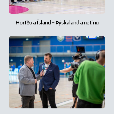
Horfðu á Ísland – Þýskaland á netinu