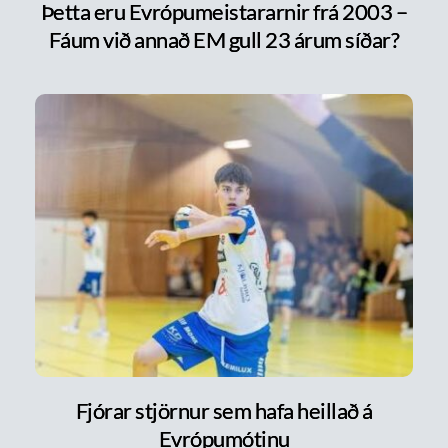
Þetta eru Evrópumeistararnir frá 2003 –
Fáum við annað EM gull 23 árum síðar?
Fjórar stjörnur sem hafa heillað á
Evrópumótinu