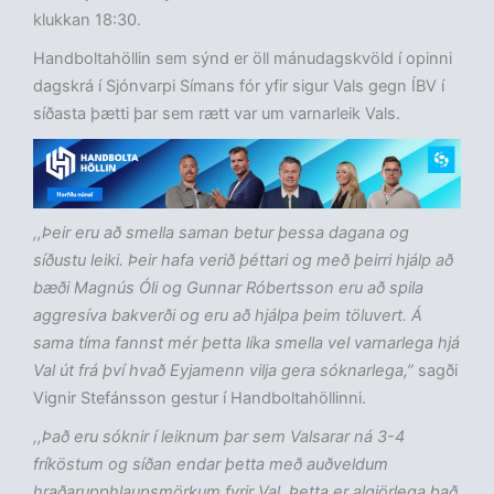
klukkan 18:30.
Handboltahöllin sem sýnd er öll mánudagskvöld í opinni
dagskrá í Sjónvarpi Símans fór yfir sigur Vals gegn ÍBV í
síðasta þætti þar sem rætt var um varnarleik Vals.
,,Þeir eru að smella saman betur þessa dagana og
síðustu leiki. Þeir hafa verið þéttari og með þeirri hjálp að
bæði Magnús Óli og Gunnar Róbertsson eru að spila
aggresíva bakverði og eru að hjálpa þeim töluvert. Á
sama tíma fannst mér þetta líka smella vel varnarlega hjá
Val út frá því hvað Eyjamenn vilja gera sóknarlega,”
sagði
Vignir Stefánsson gestur í Handboltahöllinni.
,,Það eru sóknir í leiknum þar sem Valsarar ná 3-4
fríköstum og síðan endar þetta með auðveldum
hraðarupphlaupsmörkum fyrir Val. Þetta er algjörlega það