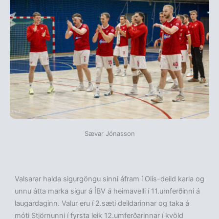
Sævar Jónasson
Valsarar halda sigurgöngu sinni áfram í Olís-deild karla og
unnu átta marka sigur á ÍBV á heimavelli í 11.umferðinni á
laugardaginn. Valur eru í 2.sæti deildarinnar og taka á
móti Stjörnunni í fyrsta leik 12.umferðarinnar í kvöld