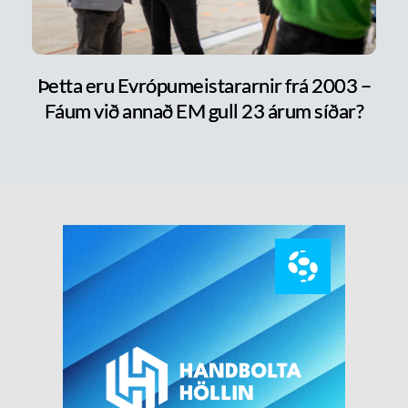
Þetta eru Evrópumeistararnir frá 2003 –
Fáum við annað EM gull 23 árum síðar?