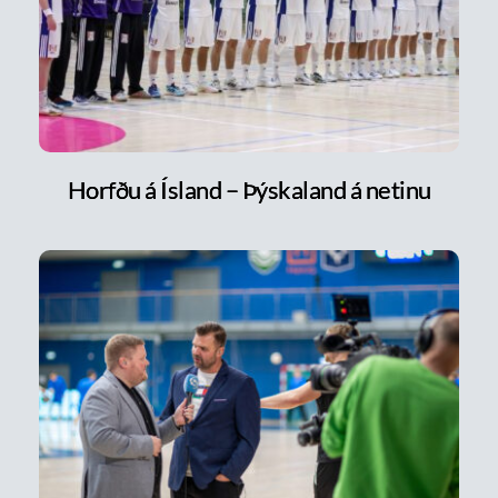
Horfðu á Ísland – Þýskaland á netinu