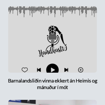
Barnalandsliðin vinna ekkert án Heimis og
mánuður í mót