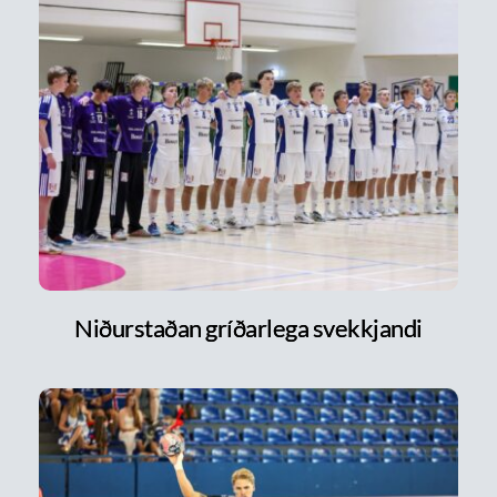
Niðurstaðan gríðarlega svekkjandi