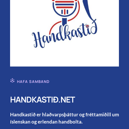
HAFA SAMBAND
HANDKASTIÐ.NET
Handkastið er hlaðvarpsþáttur og fréttamiðill um
íslenskan og erlendan handbolta.