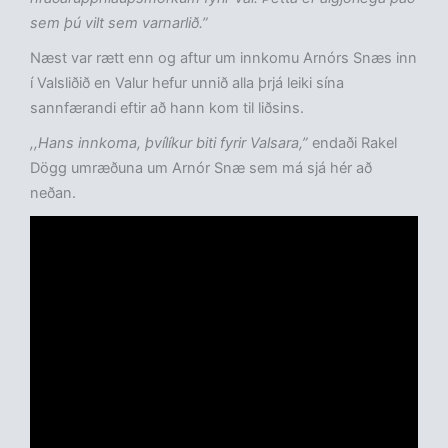
sem þú vilt sem varnarlið.”
Næst var rætt enn og aftur um innkomu Arnórs Snæs inn
í Valsliðið en Valur hefur unnið alla þrjá leiki sína
sannfærandi eftir að hann kom til liðsins.
,,Hans innkoma, þvílíkur biti fyrir Valsara,”
endaði Rakel
Dögg umræðuna um Arnór Snæ sem má sjá hér að
neðan.