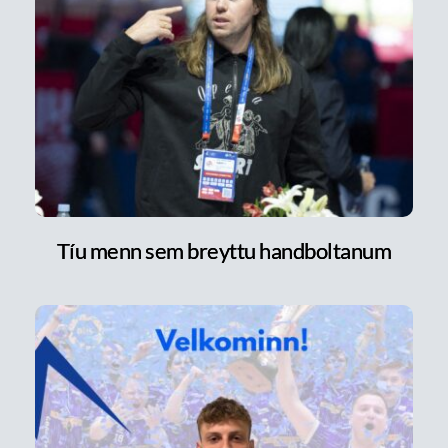
Tíu menn sem breyttu handboltanum