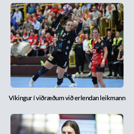
Víkingur í viðræðum við erlendan leikmann