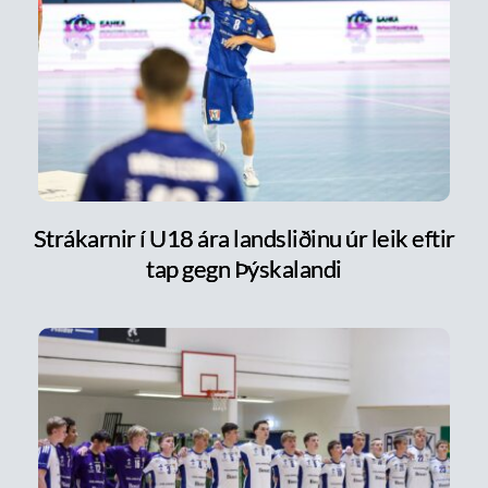
Strákarnir í U18 ára landsliðinu úr leik eftir
tap gegn Þýskalandi