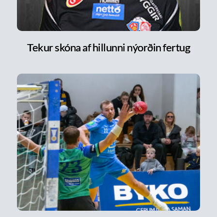
Tekur skóna af hillunni nýorðin fertug