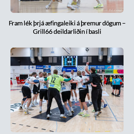
Fram lék þrjá æfingaleiki á þremur dögum –
Grill66 deildarliðin í basli