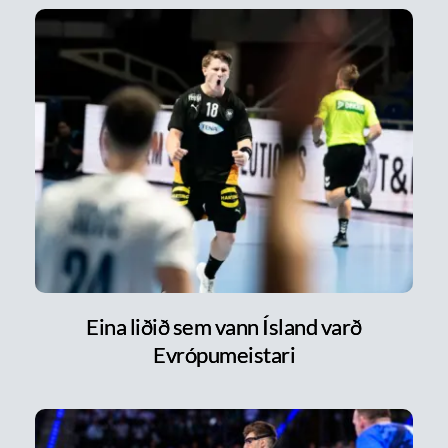
Eina liðið sem vann Ísland varð
Evrópumeistari