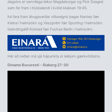
dagsins er sennilega leikur Magdeburgar og Pick Szeged
sem fer fram í Þýskalandi í kvöld klukkan 19:45.
Þá fara fram áhugaverðar viðureignir þegar Nantes fær
Kielce í heimsókn og Veszprém fær Sporting í heimsókn.
Íslendingalið Kolstad fær Fuchse Berlín í heimsókn.
Hér að neðan má sjá hápunkta úr leikjum gærkvöldsins.
Dinamo Bucuresti - Álaborg 27-30