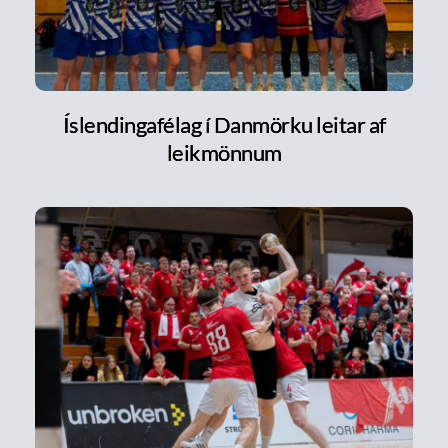
Íslendingafélag í Danmörku leitar af
leikmönnum