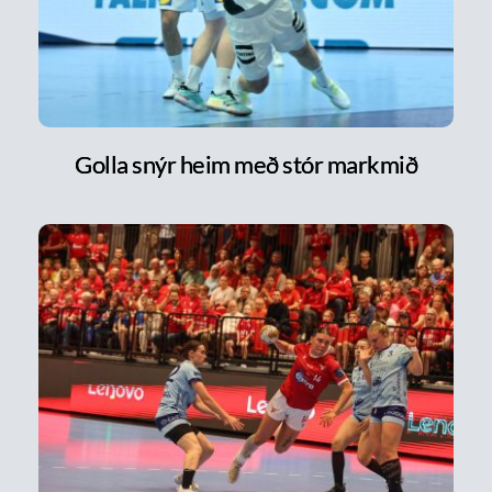
Golla snýr heim með stór markmið