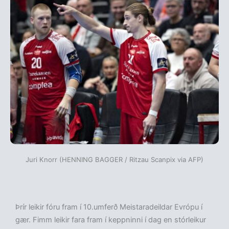
Juri Knorr (HENNING BAGGER / Ritzau Scanpix via AFP)
Þrír leikir fóru fram í 10.umferð Meistaradeildar Evrópu í
gær. Fimm leikir fara fram í keppninni í dag en stórleikur