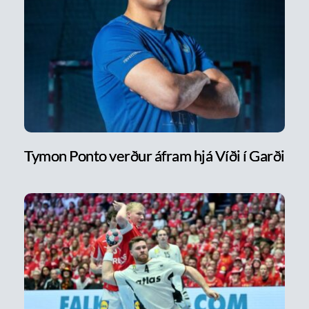
Tymon Ponto verður áfram hjá Víði í Garði