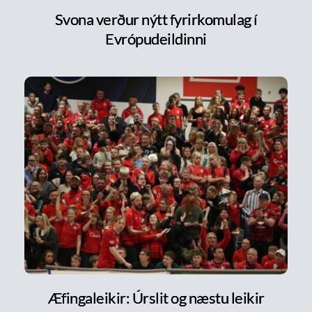
Svona verður nýtt fyrirkomulag í
Evrópudeildinni
Æfingaleikir: Úrslit og næstu leikir