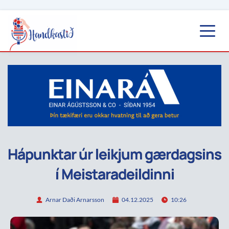
Hápunktar úr leikjum gærdagsins
í Meistaradeildinni
Arnar Daði Arnarsson
04.12.2025
10:26