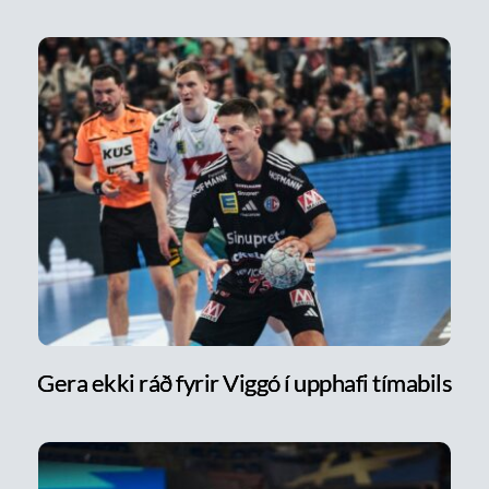
Gera ekki ráð fyrir Viggó í upphafi tímabils