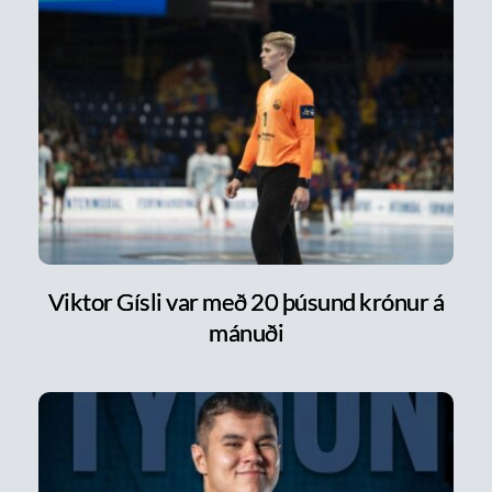
Viktor Gísli var með 20 þúsund krónur á
mánuði