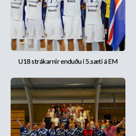
U18 strákarnir enduðu í 5.sæti á EM