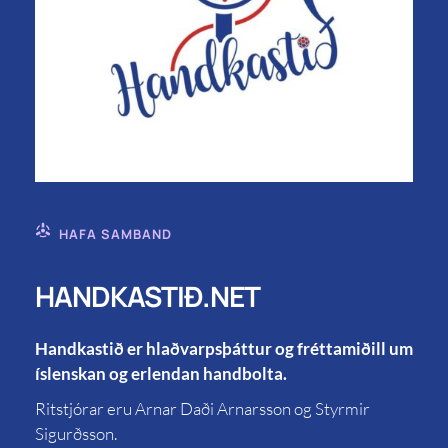
HAFA SAMBAND
HANDKASTIÐ.NET
Handkastið er hlaðvarpsþáttur og fréttamiðill um
íslenskan og erlendan handbolta.
Ritstjórar eru Arnar Daði Arnarsson og Styrmir
Sigurðsson.