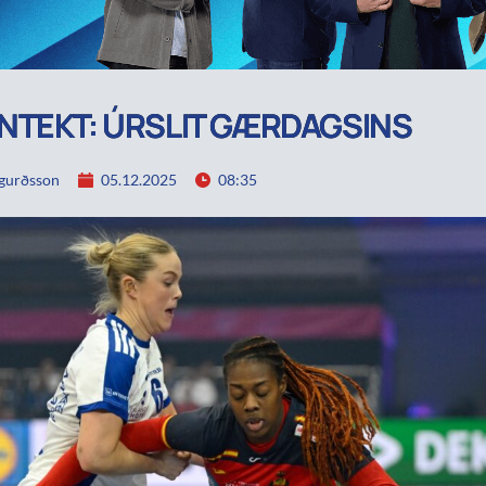
TEKT: ÚRSLIT GÆRDAGSINS
igurðsson
05.12.2025
08:35