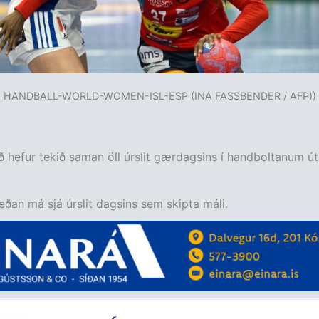
HANDBALL-WORLD-WOMEN-ISL-ESP (INA FASSBENDER / AFP))
 hefur tekið saman öll úrslit gærdagsins í handboltanum út
neðan má sjá úrslit dagsins sem skipta máli.