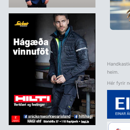
Handkastið
heim.
Hér fyrir 