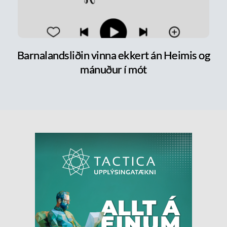
Barnalandsliðin vinna ekkert án Heimis og
mánuður í mót