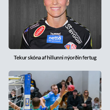
Tekur skóna af hillunni nýorðin fertug