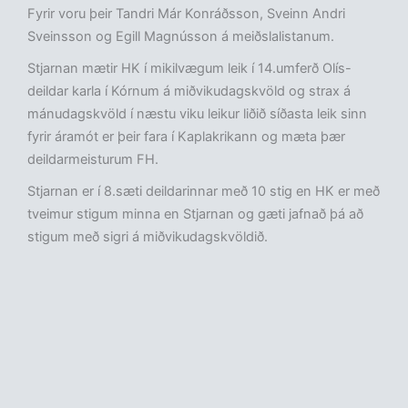
Fyrir voru þeir Tandri Már Konráðsson, Sveinn Andri
Sveinsson og Egill Magnússon á meiðslalistanum.
Stjarnan mætir HK í mikilvægum leik í 14.umferð Olís-
deildar karla í Kórnum á miðvikudagskvöld og strax á
mánudagskvöld í næstu viku leikur liðið síðasta leik sinn
fyrir áramót er þeir fara í Kaplakrikann og mæta þær
deildarmeisturum FH.
Stjarnan er í 8.sæti deildarinnar með 10 stig en HK er með
tveimur stigum minna en Stjarnan og gæti jafnað þá að
stigum með sigri á miðvikudagskvöldið.