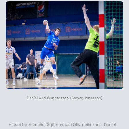
Daníel Karl Gunnarsson (Sævar Jónasson)
Vinstri hornamaður Stjörnunnar í Olís-deild karla, Daníel