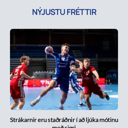
NÝJUSTU FRÉTTIR
Strákarnir eru staðráðnir í að ljúka mótinu
með sigri