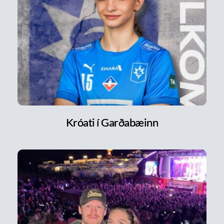
Króati í Garðabæinn