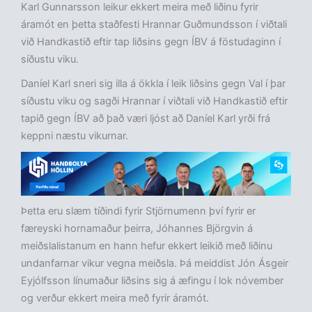
Karl Gunnarsson leikur ekkert meira með liðinu fyrir
áramót en þetta staðfesti Hrannar Guðmundsson í viðtali
við Handkastið eftir tap liðsins gegn ÍBV á föstudaginn í
síðustu viku.
Daníel Karl sneri sig illa á ökkla í leik liðsins gegn Val í þar
síðustu viku og sagði Hrannar í viðtali við Handkastið eftir
tapið gegn ÍBV að það væri ljóst að Daníel Karl yrði frá
keppni næstu vikurnar.
Þetta eru slæm tíðindi fyrir Stjörnumenn því fyrir er
færeyski hornamaður þeirra, Jóhannes Björgvin á
meiðslalistanum en hann hefur ekkert leikið með liðinu
undanfarnar vikur vegna meiðsla. Þá meiddist Jón Ásgeir
Eyjólfsson línumaður liðsins sig á æfingu í lok nóvember
og verður ekkert meira með fyrir áramót.