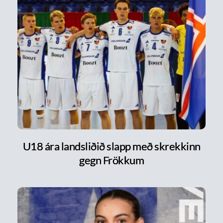
U18 ára landsliðið slapp með skrekkinn
gegn Frökkum