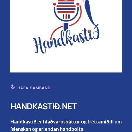
HAFA SAMBAND
HANDKASTIÐ.NET
Handkastið er hlaðvarpsþáttur og fréttamiðill um
íslenskan og erlendan handbolta.