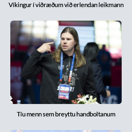
Víkingur í viðræðum við erlendan leikmann
Tíu menn sem breyttu handboltanum