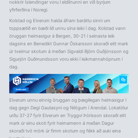
nokkrir Íslendingar voru í eldlínunni en við byrjum
yfirferðina í Noregi.
Kolstad og Elverum halda áfram baráttu sinni um
toppsætið en bæði lið unnu sína leiki í dag. Kolstad vann
öruggan heimasigur á Bergen, 30-21 í seinasta leik
dagsins en Benedikt Gunnar Óskarsson skoraði eitt mark
úr tveimur skotum á meðan Sigvaldi Björn Guðjónsson og
Sigurjón Guðmundsson voru ekki í leikmannahópnum í
dag.
Elverum unnu einnig öruggan og þægilegan heimasigur í
dag gegn Degi Gautasyni og félögum í Arendal. Lokatölur
urðu 37-27 fyrir Elverum en Tryggvi Þórisson skoraði eitt
mark úr einu skoti fyrir heimamenn á meðan Dagur
skoraði tvö mörk úr fimm skotum og fékk að auki eina