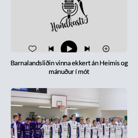
Barnalandsliðin vinna ekkert án Heimis og
mánuður í mót