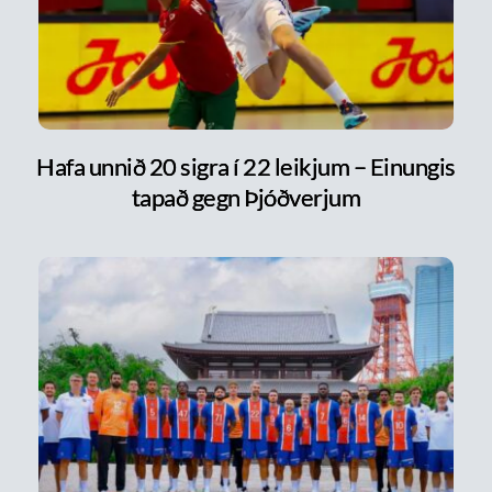
Hafa unnið 20 sigra í 22 leikjum – Einungis
tapað gegn Þjóðverjum