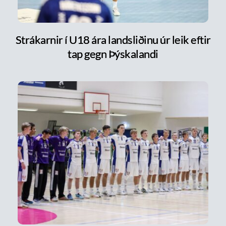
Strákarnir í U18 ára landsliðinu úr leik eftir
tap gegn Þýskalandi