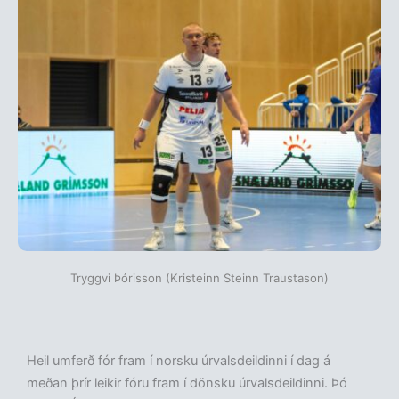
Tryggvi Þórisson (Kristeinn Steinn Traustason)
Heil umferð fór fram í norsku úrvalsdeildinni í dag á
meðan þrír leikir fóru fram í dönsku úrvalsdeildinni. Þó