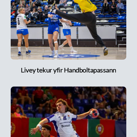
Livey tekur yfir Handboltapassann