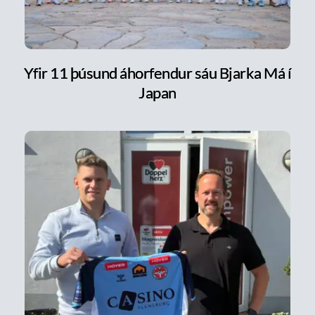
Yfir 11 þúsund áhorfendur sáu Bjarka Má í
Japan