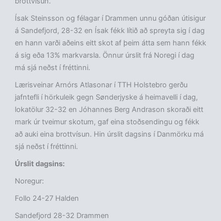
brottvísun.
Ísak Steinsson og félagar í Drammen unnu góðan útisigur
á Sandefjord, 28-32 en Ísak fékk lítið að spreyta sig í dag
en hann varði aðeins eitt skot af þeim átta sem hann fékk
á sig eða 13% markvarsla. Önnur úrslit frá Noregi í dag
má sjá neðst í fréttinni.
Lærisveinar Arnórs Atlasonar í TTH Holstebro gerðu
jafntefli í hörkuleik gegn Sønderjyske á heimavelli í dag,
lokatölur 32-32 en Jóhannes Berg Andrason skoraði eitt
mark úr tveimur skotum, gaf eina stoðsendingu og fékk
að auki eina brottvísun. Hin úrslit dagsins í Danmörku má
sjá neðst í fréttinni.
Úrslit dagsins:
Noregur:
Follo 24-27 Halden
Sandefjord 28-32 Drammen