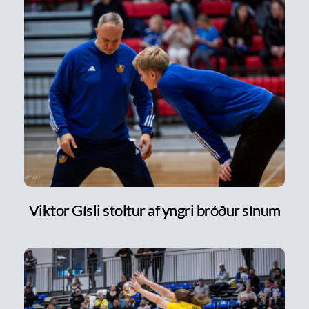
Viktor Gísli stoltur af yngri bróður sínum