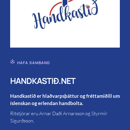
HAFA SAMBAND
HANDKASTIÐ.NET
Handkastið er hlaðvarpsþáttur og fréttamiðill um
íslenskan og erlendan handbolta.
Ritstjórar eru Arnar Daði Arnarsson og Styrmir
Sigurðsson.