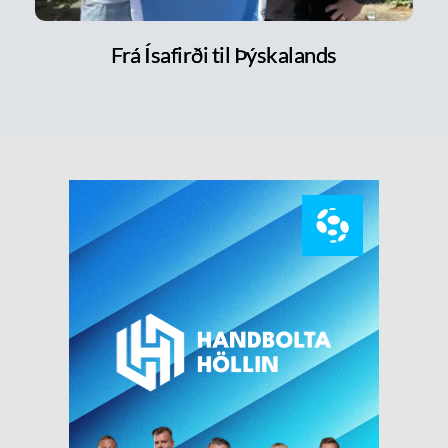
Frá Ísafirði til Þýskalands