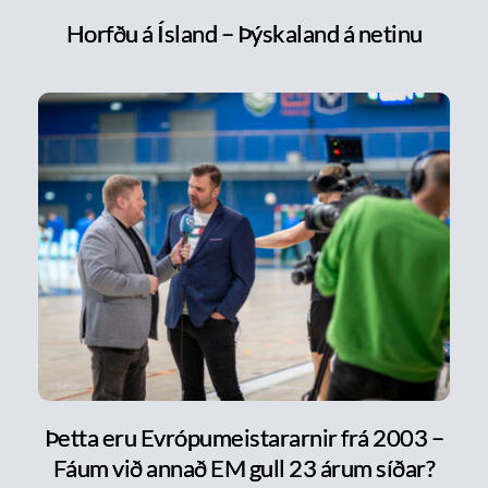
Horfðu á Ísland – Þýskaland á netinu
Þetta eru Evrópumeistararnir frá 2003 –
Fáum við annað EM gull 23 árum síðar?