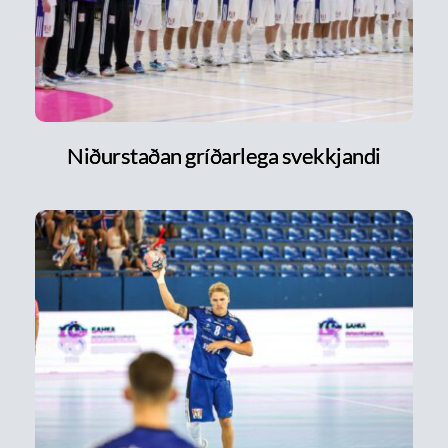
Niðurstaðan gríðarlega svekkjandi