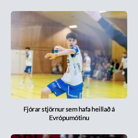
Fjórar stjörnur sem hafa heillað á
Evrópumótinu