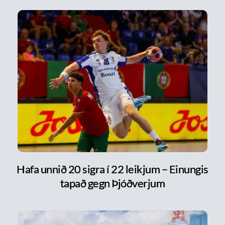
Hafa unnið 20 sigra í 22 leikjum – Einungis
tapað gegn Þjóðverjum