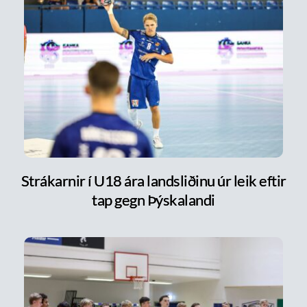
Strákarnir í U18 ára landsliðinu úr leik eftir
tap gegn Þýskalandi