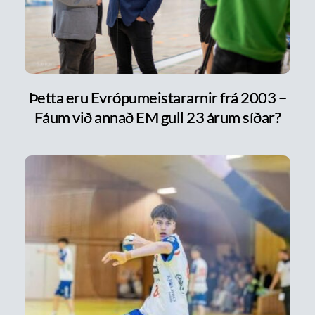
Þetta eru Evrópumeistararnir frá 2003 –
Fáum við annað EM gull 23 árum síðar?