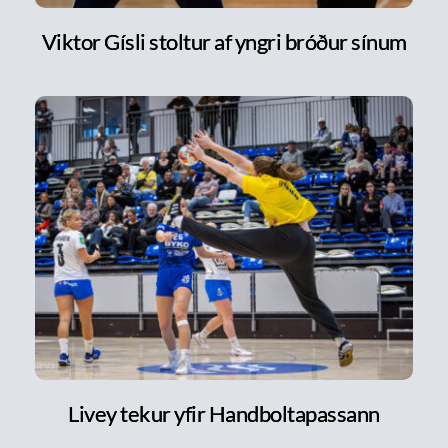
Viktor Gísli stoltur af yngri bróður sínum
Livey tekur yfir Handboltapassann