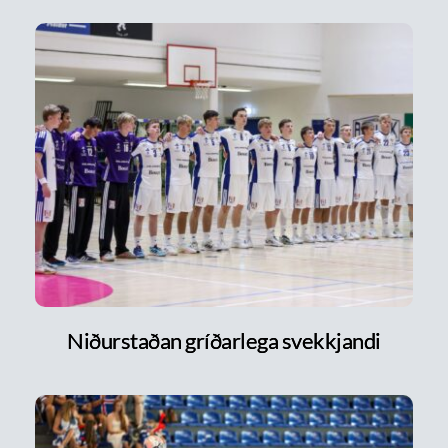
Niðurstaðan gríðarlega svekkjandi