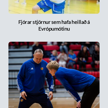
Fjórar stjörnur sem hafa heillað á
Evrópumótinu