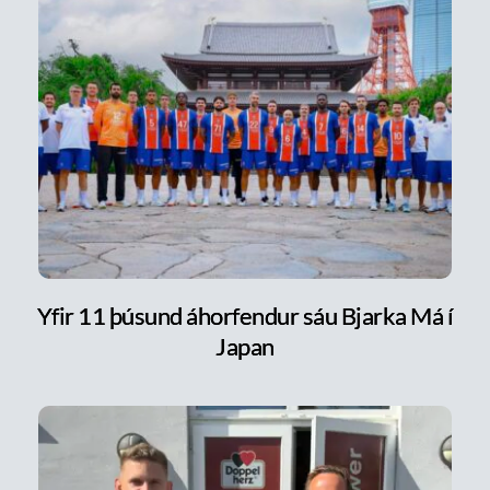
Yfir 11 þúsund áhorfendur sáu Bjarka Má í
Japan