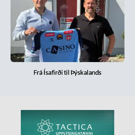
Frá Ísafirði til Þýskalands