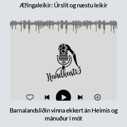
Æfingaleikir: Úrslit og næstu leikir
Barnalandsliðin vinna ekkert án Heimis og
mánuður í mót