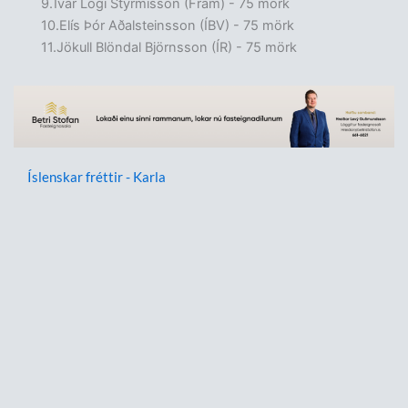
Ívar Logi Styrmisson (Fram) - 75 mörk
Elís Þór Aðalsteinsson (ÍBV) - 75 mörk
Jökull Blöndal Björnsson (ÍR) - 75 mörk
Íslenskar fréttir - Karla