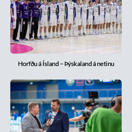
Horfðu á Ísland – Þýskaland á netinu