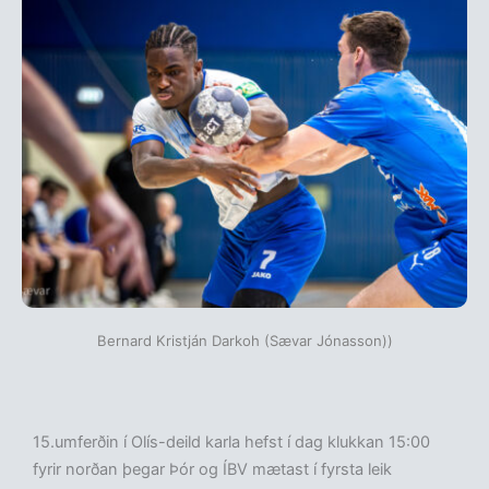
Bernard Kristján Darkoh (Sævar Jónasson))
15.umferðin í Olís-deild karla hefst í dag klukkan 15:00
fyrir norðan þegar Þór og ÍBV mætast í fyrsta leik