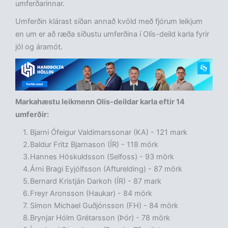
umferðarinnar.
Umferðin klárast síðan annað kvöld með fjórum leikjum
en um er að ræða síðustu umferðina í Olís-deild karla fyrir
jól og áramót.
Markahæstu leikmenn Olís-deildar karla eftir 14
umferðir:
Bjarni Ófeigur Valdimarssonar (KA) - 121 mark
Baldur Fritz Bjarnason (ÍR) - 118 mörk
Hannes Höskuldsson (Selfoss) - 93 mörk
Árni Bragi Eyjólfsson (Afturelding) - 87 mörk
Bernard Kristján Darkoh (ÍR) - 87 mark
Freyr Aronsson (Haukar) - 84 mörk
Símon Michael Guðjónsson (FH) - 84 mörk
Brynjar Hólm Grétarsson (Þór) - 78 mörk