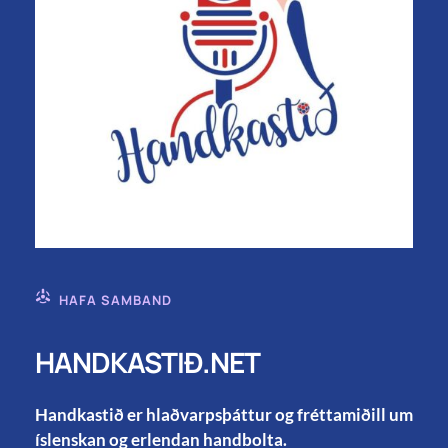
HAFA SAMBAND
HANDKASTIÐ.NET
Handkastið er hlaðvarpsþáttur og fréttamiðill um
íslenskan og erlendan handbolta.