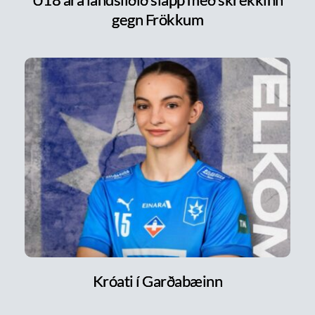
gegn Frökkum
Króati í Garðabæinn