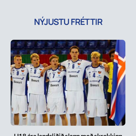
NÝJUSTU FRÉTTIR
U18 ára landsliðið slapp með skrekkinn