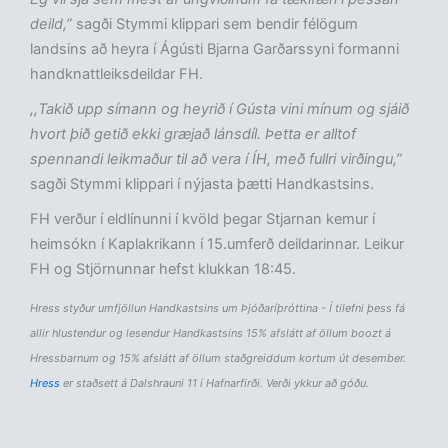
deild,”
sagði Stymmi klippari sem bendir félögum
landsins að heyra í Ágústi Bjarna Garðarssyni formanni
handknattleiksdeildar FH.
,,Takið upp símann og heyrið í Gústa vini mínum og sjáið
hvort þið getið ekki græjað lánsdíl. Þetta er alltof
spennandi leikmaður til að vera í ÍH, með fullri virðingu,”
sagði Stymmi klippari í nýjasta þætti Handkastsins.
FH verður í eldlínunni í kvöld þegar Stjarnan kemur í
heimsókn í Kaplakrikann í 15.umferð deildarinnar. Leikur
FH og Stjörnunnar hefst klukkan 18:45.
Hress styður umfjöllun Handkastsins um Þjóðaríþróttina - Í tilefni þess fá
allir hlustendur og lesendur Handkastsins 15% afslátt af öllum boozt á
Hressbarnum og 15% afslátt af öllum staðgreiddum kortum út desember.
Hress
er staðsett á Dalshrauni 11 í Hafnarfirði. Verði ykkur að góðu.