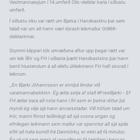
Vestmannaeyjum í 14.umferð Olís-deildar karla í síðustu
umferð.
Í síðustu viku var rætt um Bjarka í Handkastinu þar sem
talað var um að hann væri dýrasti leikmaður Grill66-
deildarinnar.
Stymmi klippari tók umræðuna aftur upp þegar rætt var
um leik ÍBV og FH í síðasta þætti Handkastsins þar hann
benti hlustendum á að ellefu útileikmenn FH hafi skorað í
leiknum.
,,En Bjarki Jóhannsson er ennþá límdur við
varamannabekkinn. Ég ætla setja af stað #FreeBjarki - Ef
FH ætlar bara að nota hann í ÍH sem er þeirra réttur þá
myndi ég vilja sjá hann annarsstaðar. Við höfum talað um
Þór, manni finnst leiðinlegt að sjá svona ungan og
efnilegan leikmann sem maður var spenntur að sjá spila
eftir að hafa komið frá Danmörku, er ekki að fá mínútur.
Ég vil sjá sem mest af ungviðinum fá tækifæri í þessari