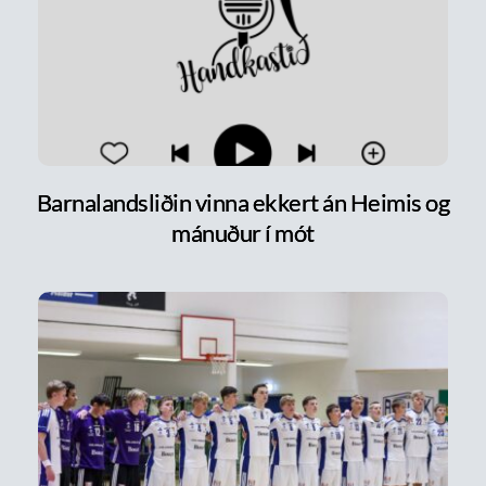
Barnalandsliðin vinna ekkert án Heimis og
mánuður í mót