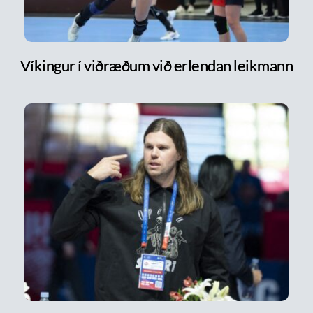
Víkingur í viðræðum við erlendan leikmann