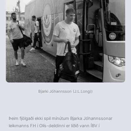
Bjarki Jóhannsson (J.L.Long))
Þeim fjölgaði ekki spil mínútum Bjarka Jóhannssonar
leikmanns FH í Olís-deildinni er liðið vann ÍBV í