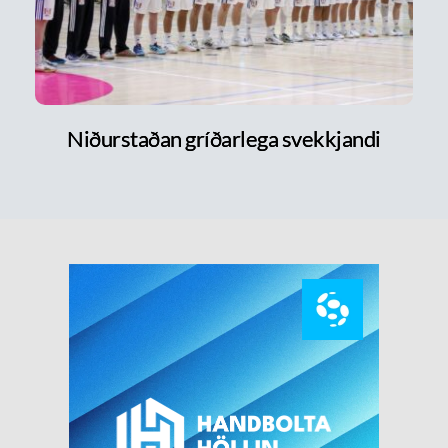
Niðurstaðan gríðarlega svekkjandi