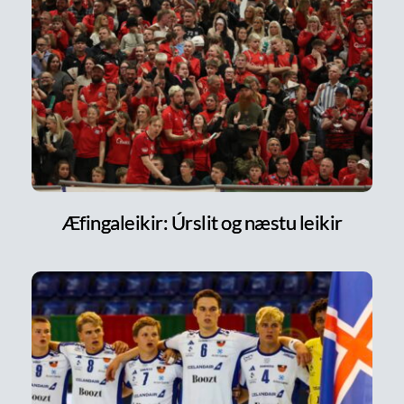
Æfingaleikir: Úrslit og næstu leikir