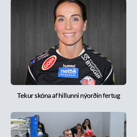
Tekur skóna af hillunni nýorðin fertug