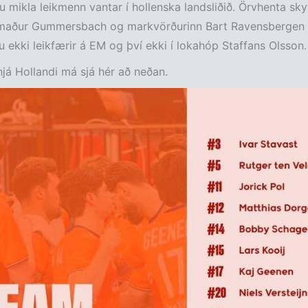
u mikla leikmenn vantar í hollenska landsliðið. Örvhenta sky
kmaður Gummersbach og markvörðurinn Bart Ravensbergen 
u ekki leikfærir á EM og því ekki í lokahóp Staffans Olsson.
já Hollandi má sjá hér að neðan.