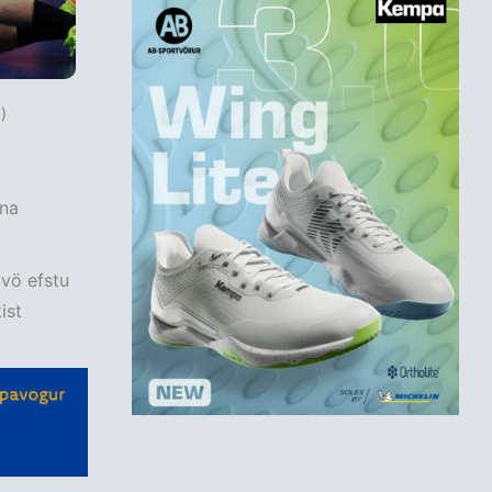
)
nna
tvö efstu
ist