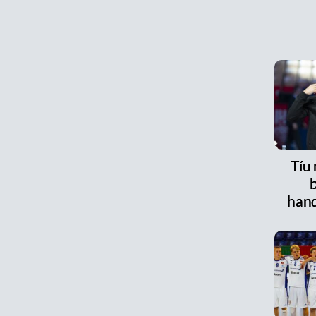
Tíu
han