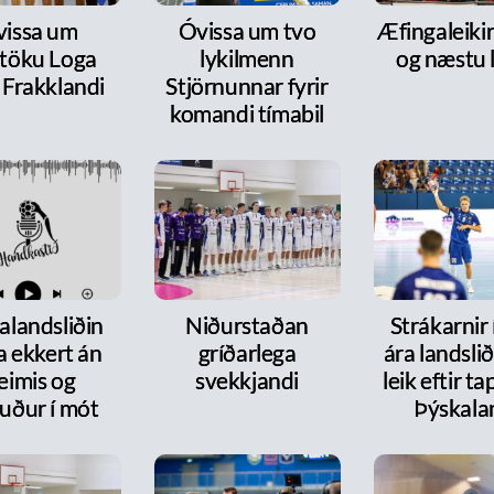
issa um
Óvissa um tvo
Æfingaleikir:
ttöku Loga
lykilmenn
og næstu l
 Frakklandi
Stjörnunnar fyrir
komandi tímabil
alandsliðin
Niðurstaðan
Strákarnir
a ekkert án
gríðarlega
ára landsli
eimis og
svekkjandi
leik eftir t
uður í mót
Þýskala