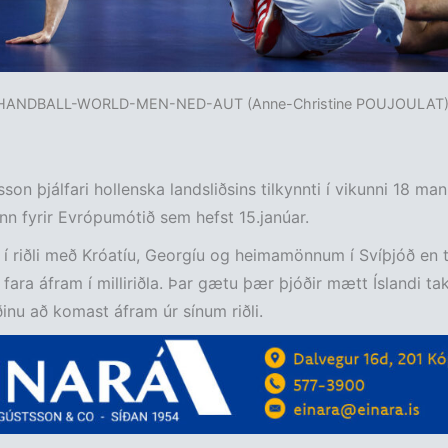
HANDBALL-WORLD-MEN-NED-AUT (Anne-Christine POUJOULAT)
sson þjálfari hollenska landsliðsins tilkynnti í vikunni 18 ma
nn fyrir Evrópumótið sem hefst 15.janúar.
 í riðli með Króatíu, Georgíu og heimamönnum í Svíþjóð en 
ns fara áfram í milliriðla. Þar gætu þær þjóðir mætt Íslandi tak
iðinu að komast áfram úr sínum riðli.