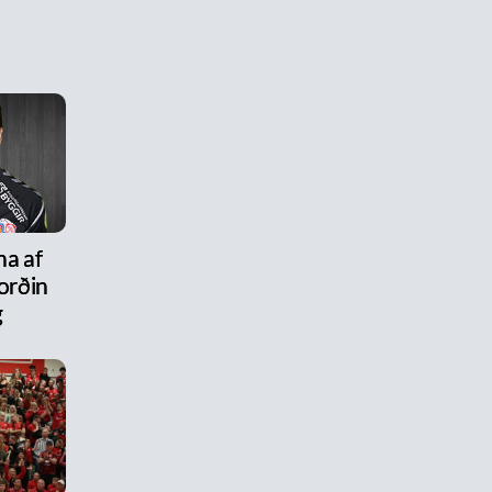
na af
ýorðin
g