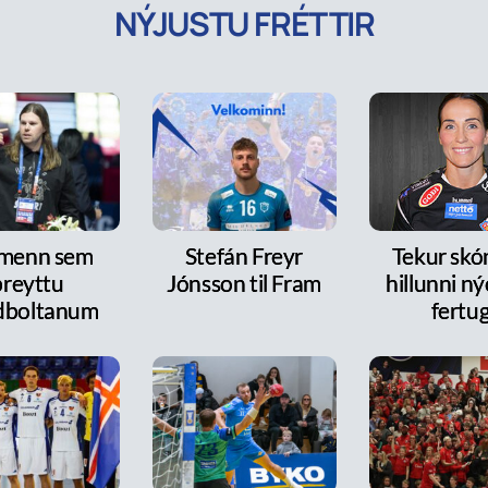
NÝJUSTU FRÉTTIR
 menn sem
Stefán Freyr
Tekur skó
breyttu
Jónsson til Fram
hillunni n
dboltanum
fertu