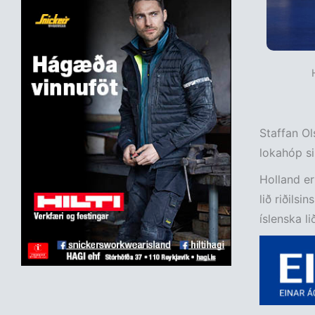
Staffan Ol
lokahóp si
Holland er
lið riðilsi
íslenska l