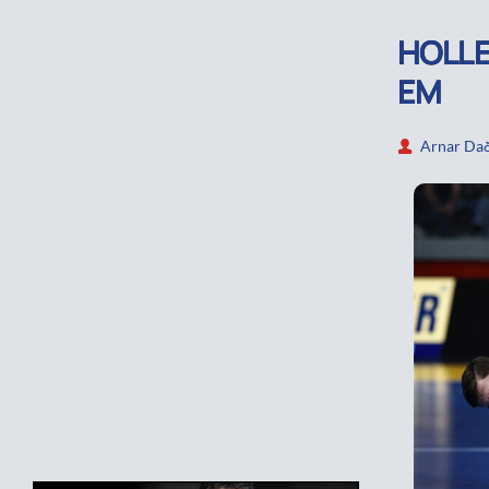
HOLLE
EM
Arnar Dað