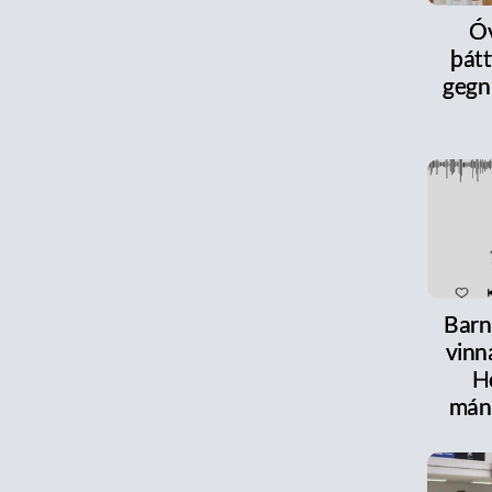
Óv
þát
gegn
Barn
vinn
H
mán