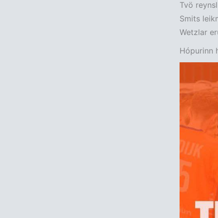
Tvö reynsl
Smits lei
Wetzlar er
Hópurinn h