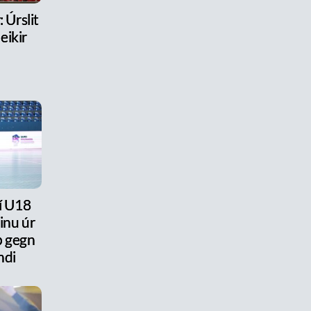
 Úrslit
eikir
 í U18
ðinu úr
ap gegn
ndi