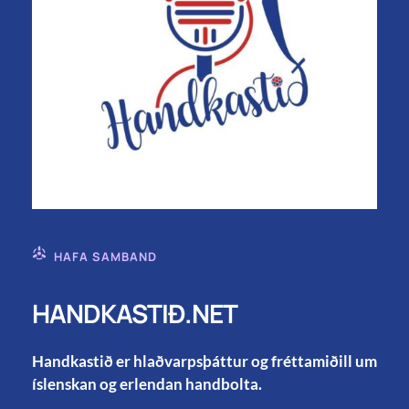
HAFA SAMBAND
HANDKASTIÐ.NET
Handkastið er hlaðvarpsþáttur og fréttamiðill um
íslenskan og erlendan handbolta.