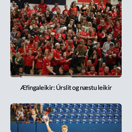
Æfingaleikir: Úrslit og næstu leikir