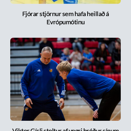
Fjórar stjörnur sem hafa heillað á
Evrópumótinu
Viktor Gísli stoltur af yngri bróður sínum