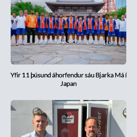
Yfir 11 þúsund áhorfendur sáu Bjarka Má í
Japan