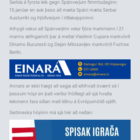
Serbía á fyrsta leik gegn Spánverjum fimmtudaginn
15.janúar en auk þess að mæta Spáni mæta Serbar
Austurríki og Þjóðverjum í riðlakeppninni.
Athygli vekur að Spánverjinn velur fjóra markmenn í 21
manns æfingamót þar á meðal Vladimir Cupara markvörð
Dinamo Bucuresti og Dejan Milosavljev markvörð Fuchse
Berlín.
Annars er ekki hægt að segja að eitthvað óvænt sé í
þessum hópi en það verður fróðlegt að sjá hvaða
leikmenn fara síðan með liðinu á Evrópumótið sjálft.
Serbneska hópinn má sjá hér að neðan: