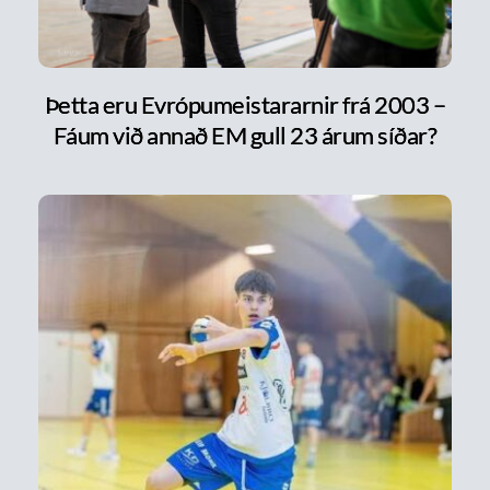
Þetta eru Evrópumeistararnir frá 2003 –
Fáum við annað EM gull 23 árum síðar?