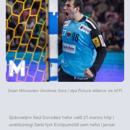
Dejan Milosavljev (Andreas Gora / dpa Picture-Alliance via AFP)
Spánverjinn Raúl González hefur valið 21 manns hóp í
undirbúningi Serbí fyrir Evrópumótið sem hefst í janúar.