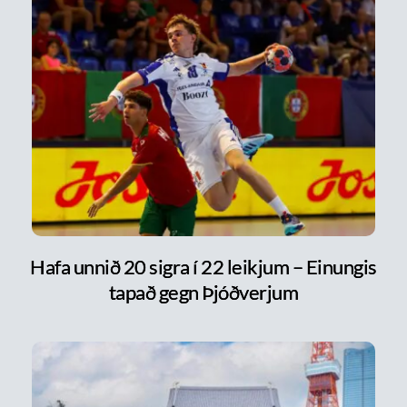
Hafa unnið 20 sigra í 22 leikjum – Einungis
tapað gegn Þjóðverjum