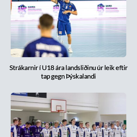
Strákarnir í U18 ára landsliðinu úr leik eftir
tap gegn Þýskalandi