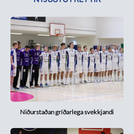
Niðurstaðan gríðarlega svekkjandi