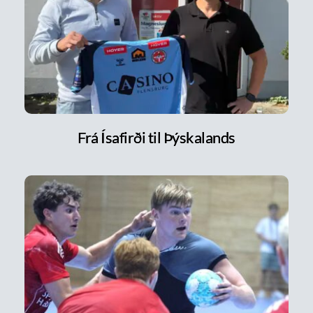
Frá Ísafirði til Þýskalands