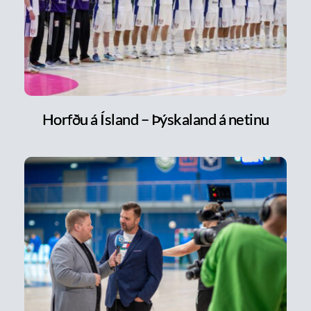
Horfðu á Ísland – Þýskaland á netinu