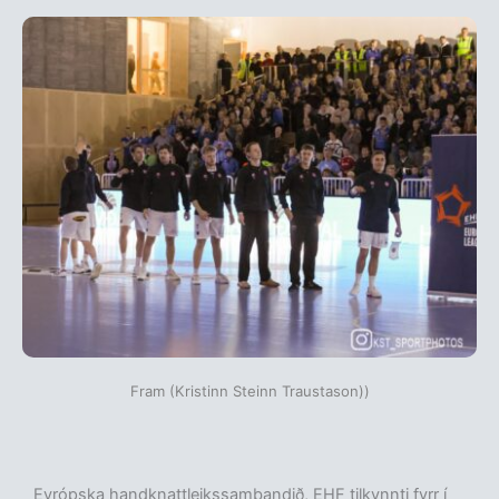
Fram (Kristinn Steinn Traustason))
Evrópska handknattleikssambandið, EHF tilkynnti fyrr í