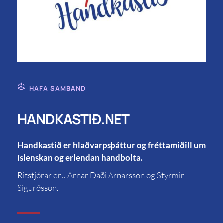
HAFA SAMBAND
HANDKASTIÐ.NET
Handkastið er hlaðvarpsþáttur og fréttamiðill um
íslenskan og erlendan handbolta.
Ritstjórar eru Arnar Daði Arnarsson og Styrmir
Sigurðsson.