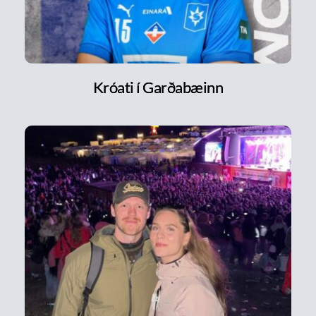
Króati í Garðabæinn