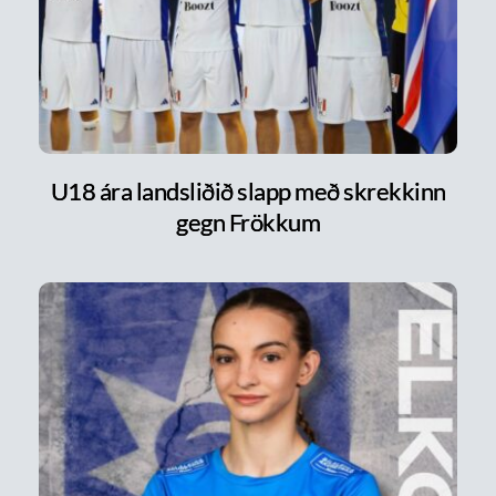
U18 ára landsliðið slapp með skrekkinn
gegn Frökkum