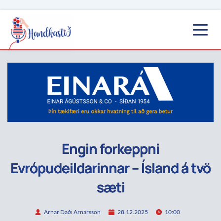
Engin forkeppni
Evrópudeildarinnar – Ísland á tvö
sæti
Arnar Daði Arnarsson
28.12.2025
10:00