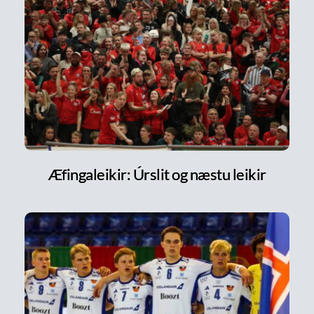
Æfingaleikir: Úrslit og næstu leikir