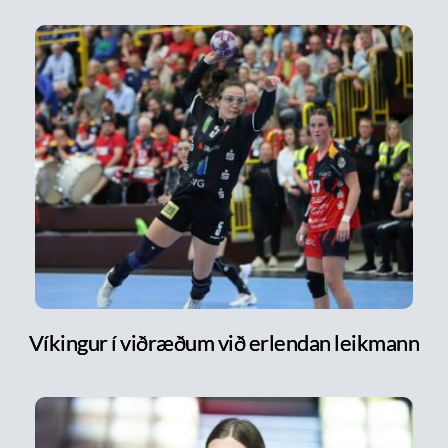
Víkingur í viðræðum við erlendan leikmann