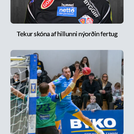
Tekur skóna af hillunni nýorðin fertug