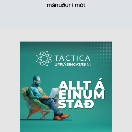
mánuður í mót