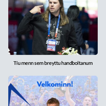
Tíu menn sem breyttu handboltanum