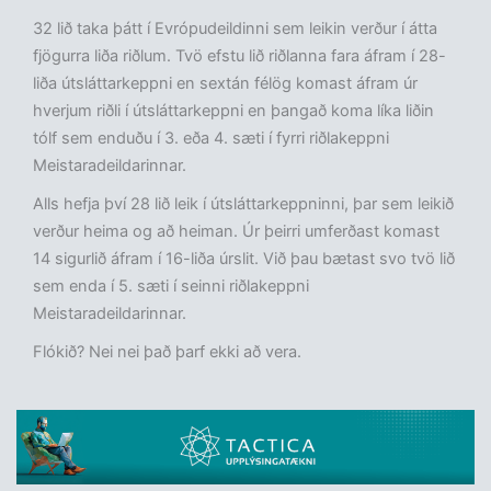
32 lið taka þátt í Evrópudeildinni sem leikin verður í átta
fjögurra liða riðlum. Tvö efstu lið riðlanna fara áfram í 28-
liða útsláttarkeppni en sextán félög komast áfram úr
hverjum riðli í útsláttarkeppni en þangað koma líka liðin
tólf sem enduðu í 3. eða 4. sæti í fyrri riðlakeppni
Meistaradeildarinnar.
Alls hefja því 28 lið leik í útsláttarkeppninni, þar sem leikið
verður heima og að heiman. Úr þeirri umferðast komast
14 sigurlið áfram í 16-liða úrslit. Við þau bætast svo tvö lið
sem enda í 5. sæti í seinni riðlakeppni
Meistaradeildarinnar.
Flókið? Nei nei það þarf ekki að vera.