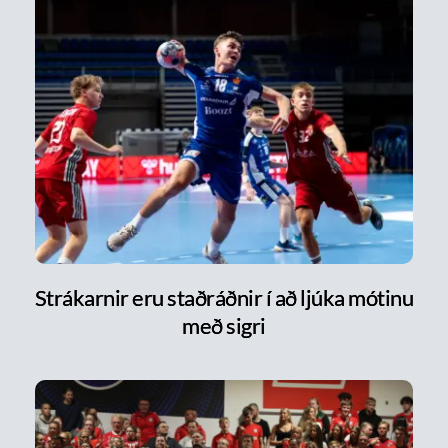
Strákarnir eru staðráðnir í að ljúka mótinu
með sigri