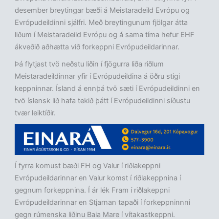
desember breytingar bæði á Meistaradeild Evrópu og
Evrópudeildinni sjálfri. Með breytingunum fjölgar átta
liðum í Meistaradeild Evrópu og á sama tíma hefur EHF
ákveðið aðhætta við forkeppni Evrópudeildarinnar.
Þá flytjast tvö neðstu liðin í fjögurra liða riðlum
Meistaradeildinnar yfir í Evrópudeildina á öðru stigi
keppninnar. Ísland á ennþá tvö sæti í Evrópudeildinni en
tvö íslensk lið hafa tekið þátt í Evrópudeildinni síðustu
tvær leiktíðir.
Í fyrra komust bæði FH og Valur í riðlakeppni
Evrópudeildarinnar en Valur komst í riðlakeppnina í
gegnum forkeppnina. Í ár lék Fram í riðlakeppni
Evrópudeildarinnar en Stjarnan tapaði í forkeppninnni
gegn rúmenska liðinu Baia Mare í vítakastkeppni.