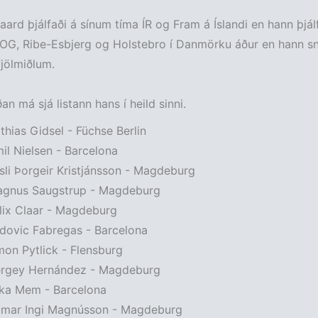
ard þjálfaði á sínum tíma ÍR og Fram á Íslandi en hann þjálf
OG, Ribe-Esbjerg og Holstebro í Danmörku áður en hann sné
fjölmiðlum.
an má sjá listann hans í heild sinni.
athias Gidsel - Füchse Berlin
mil Nielsen - Barcelona
ísli Þorgeir Kristjánsson - Magdeburg
Magnus Saugstrup - Magdeburg
elix Claar - Magdeburg
udovic Fabregas - Barcelona
imon Pytlick - Flensburg
Sergey Hernández - Magdeburg
ika Mem - Barcelona
 Ómar Ingi Magnússon - Magdeburg