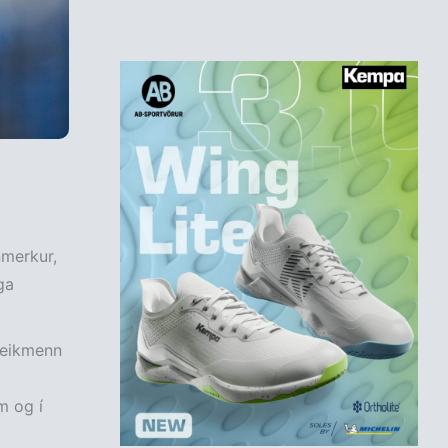
nmerkur,
ga
leikmenn
m og í