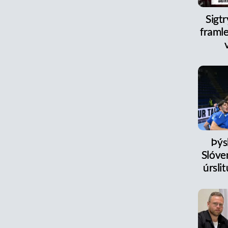
Sigt
framle
Þýs
Slóve
úrsl