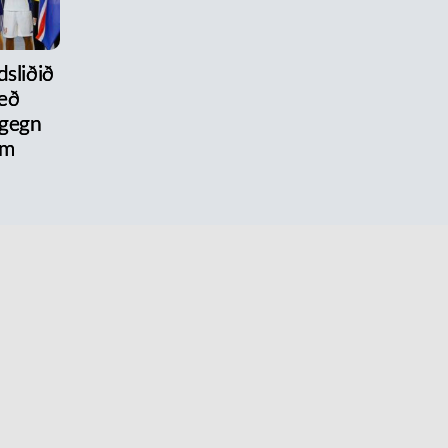
dsliðið
eð
 gegn
um