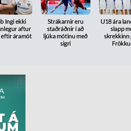
b Ingi ekki
Strákarnir eru
U18 ára lan
nlegur aftur
staðráðnir í að
slapp m
 eftir áramót
ljúka mótinu með
skrekkinn
sigri
Frökk