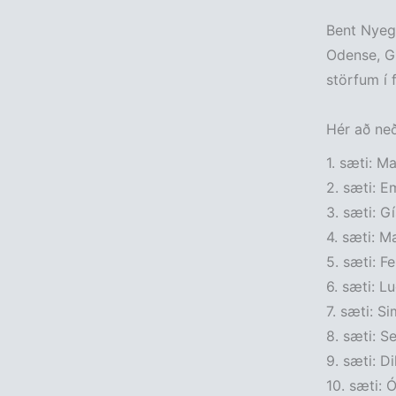
Bent Nyega
Odense, G
störfum í 
Hér að neð
1. sæti: M
2. sæti: E
3. sæti: G
4. sæti: 
5. sæti: F
6. sæti: L
7. sæti: S
8. sæti: 
9. sæti: D
10. sæti: