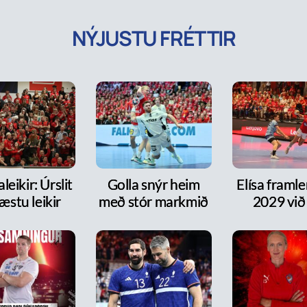
NÝJUSTU FRÉTTIR
leikir: Úrslit
Golla snýr heim
Elísa framlen
æstu leikir
með stór markmið
2029 við