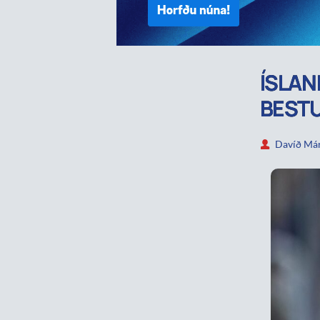
ÍSLAN
BESTU
Davíð Már