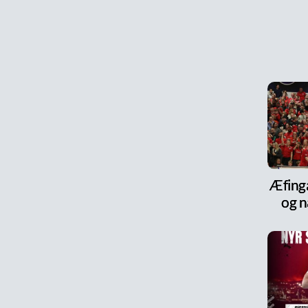
Æfinga
og n