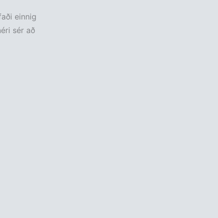
aði einnig
ri sér að