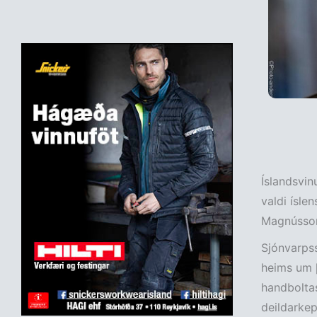
Íslandsvin
valdi ísle
Magnússon 
Sjónvarpss
heims um þ
handbolta
deildarke