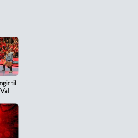
gir til
 Val