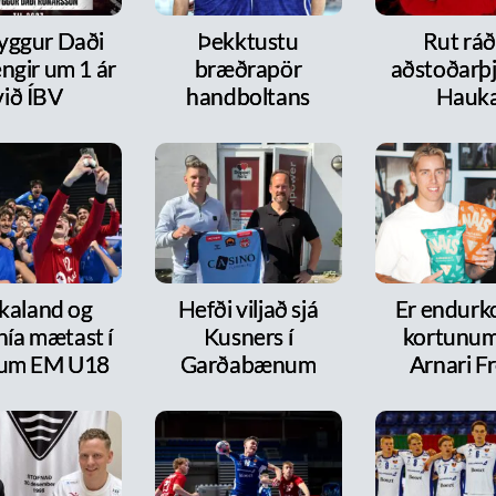
ryggur Daði
Þekktustu
Rut ráð
ngir um 1 ár
bræðrapör
aðstoðarþj
við ÍBV
handboltans
Hauk
kaland og
Hefði viljað sjá
Er endurk
nía mætast í
Kusners í
kortunum
itum EM U18
Garðabænum
Arnari F