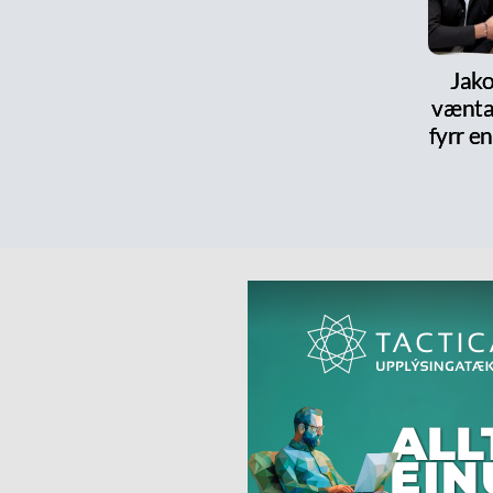
Jako
vænta
fyrr en