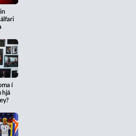
in
álfari
a
oma í
 hjá
rey?