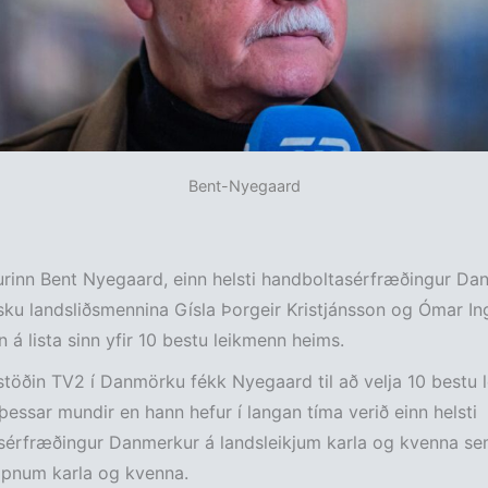
Bent-Nyegaard
urinn Bent Nyegaard, einn helsti handboltasérfræðingur Da
nsku landsliðsmennina Gísla Þorgeir Kristjánsson og Ómar In
á lista sinn yfir 10 bestu leikmenn heims.
töðin TV2 í Danmörku fékk Nyegaard til að velja 10 bestu 
essar mundir en hann hefur í langan tíma verið einn helsti
sérfræðingur Danmerkur á landsleikjum karla og kvenna se
ppnum karla og kvenna.