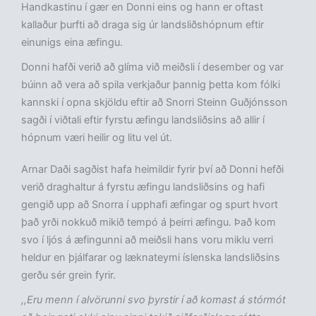
Handkastinu í gær en Donni eins og hann er oftast
kallaður þurfti að draga sig úr landsliðshópnum eftir
einunigs eina æfingu.
Donni hafði verið að glíma við meiðsli í desember og var
búinn að vera að spila verkjaður þannig þetta kom fólki
kannski í opna skjöldu eftir að Snorri Steinn Guðjónsson
sagði í viðtali eftir fyrstu æfingu landsliðsins að allir í
hópnum væri heilir og litu vel út.
Arnar Daði sagðist hafa heimildir fyrir því að Donni hefði
verið draghaltur á fyrstu æfingu landsliðsins og hafi
gengið upp að Snorra í upphafi æfingar og spurt hvort
það yrði nokkuð mikið tempó á þeirri æfingu. Það kom
svo í ljós á æfingunni að meiðsli hans voru miklu verri
heldur en þjálfarar og læknateymi íslenska landsliðsins
gerðu sér grein fyrir.
,,Eru menn í alvörunni svo þyrstir í að komast á stórmót