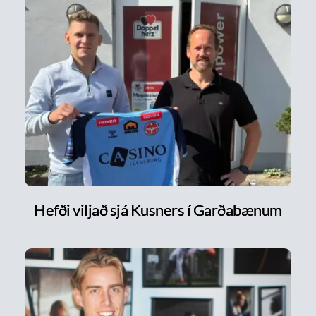
Hefði viljað sjá Kusners í Garðabænum