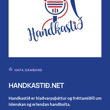
HAFA SAMBAND
HANDKASTIÐ.NET
Handkastið er hlaðvarpsþáttur og fréttamiðill um
íslenskan og erlendan handbolta.