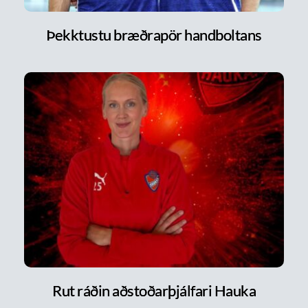
Þekktustu bræðrapör handboltans
Rut ráðin aðstoðarþjálfari Hauka