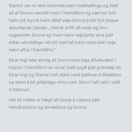
Styrmir var nú ekki sammála þeirri staðhæfingu og teldi
að ef Snorra vantaði hann í framtíðinni og sæi not fyrir
hann þá myndi hann alltaf velja Donna þrátt fyrir þessa
atburðarrás í janúar.
,,Það er erfitt að setja sig inn í
hugarheim Snorra og hvort hann telji þetta vera það
mikla vanvirðingu við sitt starf að hann muni ekki velja
hann aftur í framtíðinni."
Einar Ingi telur einnig að Donni muni eiga afturkvæmt í
hópinn í framtíðinni en Arnar Daði sagði það greinilegt að
Einar Ingi og Styrmir hafi aldrei verið þjálfarar á lífsleiðinni
og benti á þá gríðarlegu vinnu sem Snorri hafi sett í valið
á hópnum.
Hér að neðan er hægt að hlusta á nýjasta þátt
Handkastsins og umræðuna og Donna.