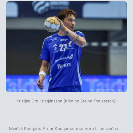
Kristján Örn Kristjánsson (Kristinn Steinn Traustason))
Meiðsli Kristjáns Arnar Kristjánssonar voru til umræðu í