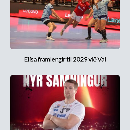
Elísa framlengir til 2029 við Val