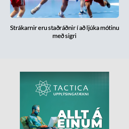
Strákarnir eru staðráðnir í að ljúka mótinu
með sigri