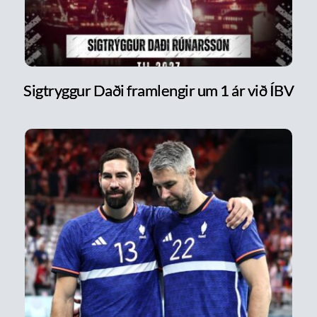
Sigtryggur Daði framlengir um 1 ár við ÍBV