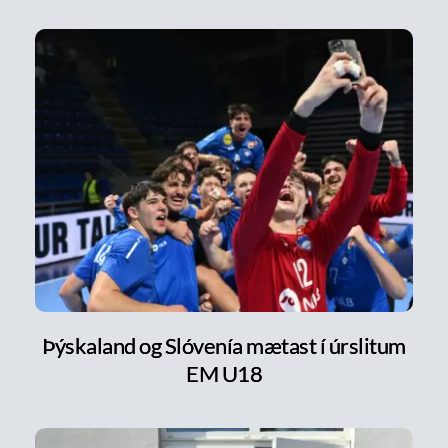
Þýskaland og Slóvenía mætast í úrslitum
EM U18