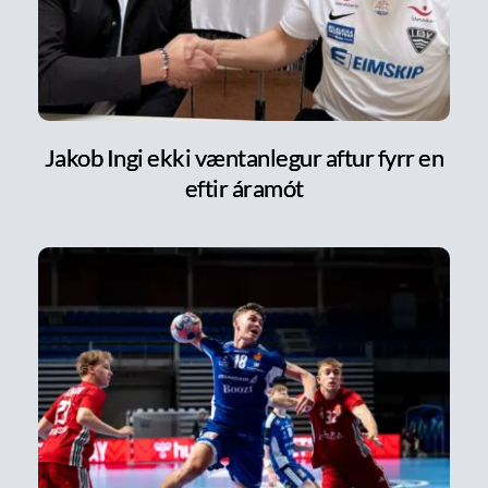
Jakob Ingi ekki væntanlegur aftur fyrr en
eftir áramót