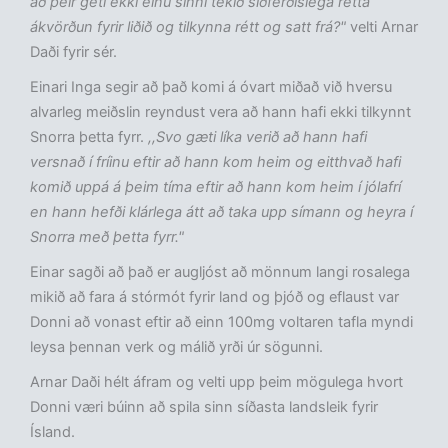
að þeir geti ekki einu sinni tekið siðferðislega rétta
ákvörðun fyrir liðið og tilkynna rétt og satt frá?"
velti Arnar
Daði fyrir sér.
Einari Inga segir að það komi á óvart miðað við hversu
alvarleg meiðslin reyndust vera að hann hafi ekki tilkynnt
Snorra þetta fyrr.
,,Svo gæti líka verið að hann hafi
versnað í fríinu eftir að hann kom heim og eitthvað hafi
komið uppá á þeim tíma eftir að hann kom heim í jólafrí
en hann hefði klárlega átt að taka upp símann og heyra í
Snorra með þetta fyrr."
Einar sagði að það er augljóst að mönnum langi rosalega
mikið að fara á stórmót fyrir land og þjóð og eflaust var
Donni að vonast eftir að einn 100mg voltaren tafla myndi
leysa þennan verk og málið yrði úr sögunni.
Arnar Daði hélt áfram og velti upp þeim mögulega hvort
Donni væri búinn að spila sinn síðasta landsleik fyrir
Ísland.