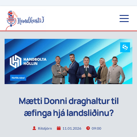
Mætti Donni draghaltur til
æfinga hjá landsliðinu?
Ritstjórn
11.01.2026
09:00