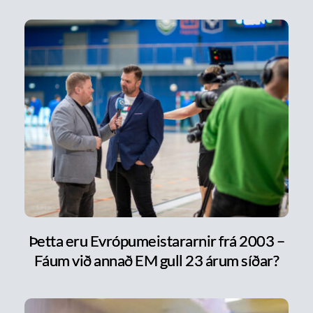
Þetta eru Evrópumeistararnir frá 2003 –
Fáum við annað EM gull 23 árum síðar?