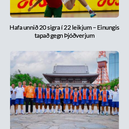
Hafa unnið 20 sigra í 22 leikjum – Einungis
tapað gegn Þjóðverjum