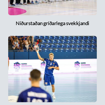
Niðurstaðan gríðarlega svekkjandi