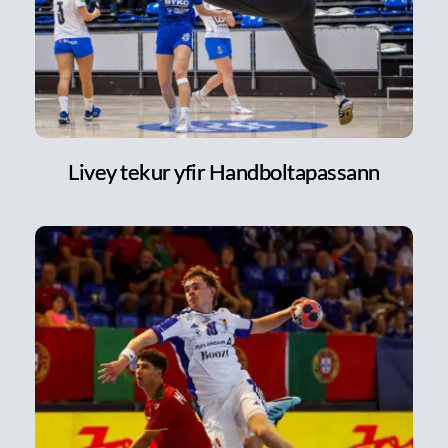
Livey tekur yfir Handboltapassann