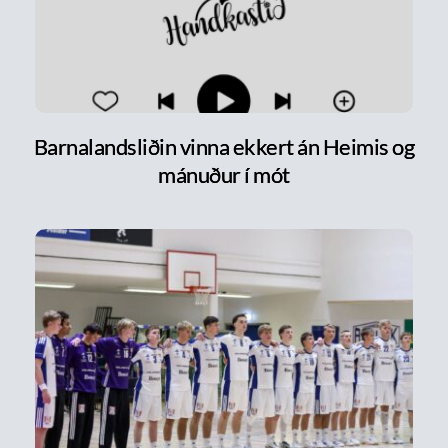
Barnalandsliðin vinna ekkert án Heimis og
mánuður í mót