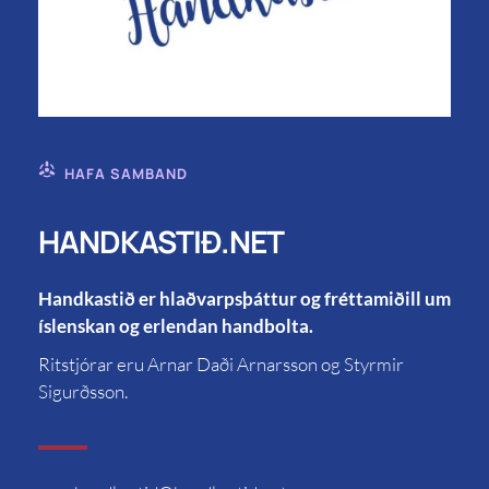
HAFA SAMBAND
HANDKASTIÐ.NET
Handkastið er hlaðvarpsþáttur og fréttamiðill um
íslenskan og erlendan handbolta.
Ritstjórar eru Arnar Daði Arnarsson og Styrmir
Sigurðsson.