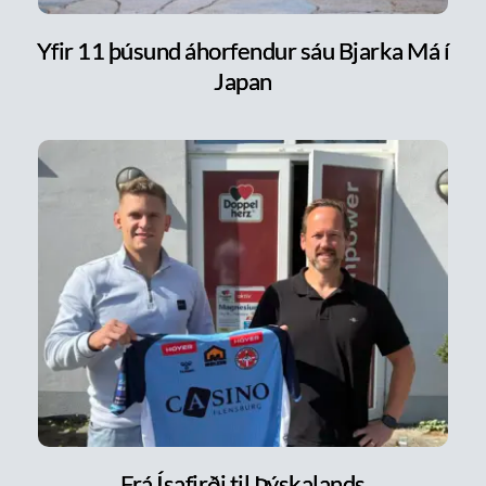
Yfir 11 þúsund áhorfendur sáu Bjarka Má í
Japan
Frá Ísafirði til Þýskalands