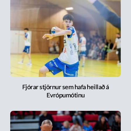
Fjórar stjörnur sem hafa heillað á
Evrópumótinu