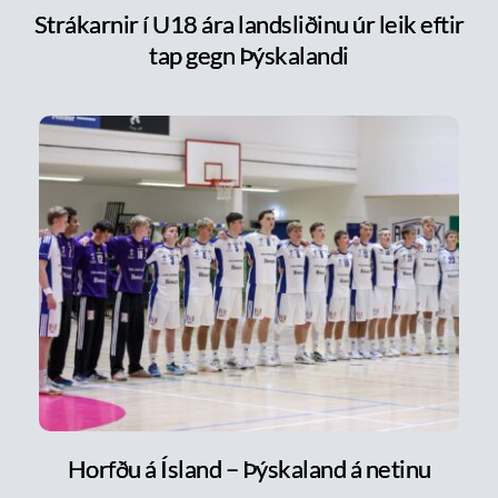
Strákarnir í U18 ára landsliðinu úr leik eftir
tap gegn Þýskalandi
Horfðu á Ísland – Þýskaland á netinu