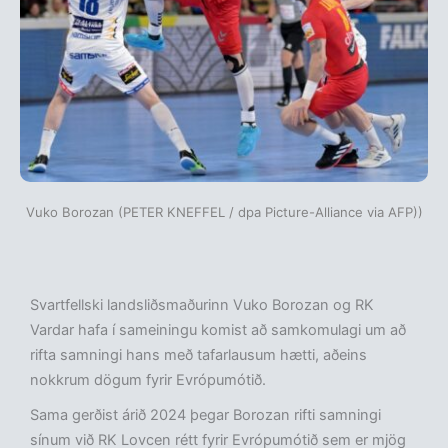
Vuko Borozan (PETER KNEFFEL / dpa Picture-Alliance via AFP))
Svartfellski landsliðsmaðurinn Vuko Borozan og RK
Vardar hafa í sameiningu komist að samkomulagi um að
rifta samningi hans með tafarlausum hætti, aðeins
nokkrum dögum fyrir Evrópumótið.
Sama gerðist árið 2024 þegar Borozan rifti samningi
sínum við RK Lovcen rétt fyrir Evrópumótið sem er mjög