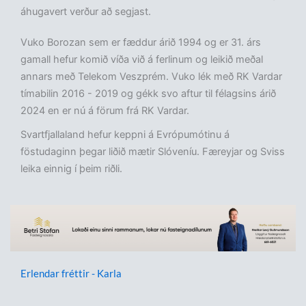
áhugavert verður að segjast.
Vuko Borozan sem er fæddur árið 1994 og er 31. árs
gamall hefur komið víða við á ferlinum og leikið meðal
annars með Telekom Veszprém. Vuko lék með RK Vardar
tímabilin 2016 - 2019 og gékk svo aftur til félagsins árið
2024 en er nú á förum frá RK Vardar.
Svartfjallaland hefur keppni á Evrópumótinu á
föstudaginn þegar liðið mætir Slóveníu. Færeyjar og Sviss
leika einnig í þeim riðli.
Erlendar fréttir - Karla