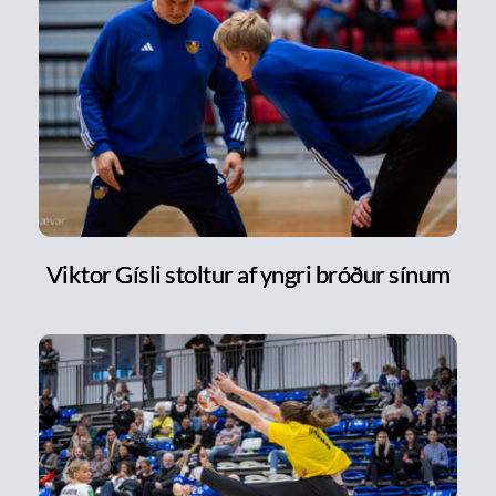
Viktor Gísli stoltur af yngri bróður sínum