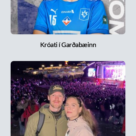
Króati í Garðabæinn