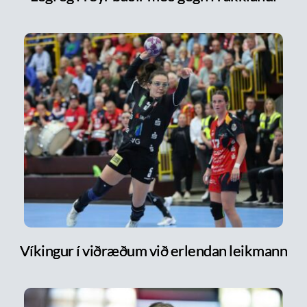
Víkingur í viðræðum við erlendan leikmann