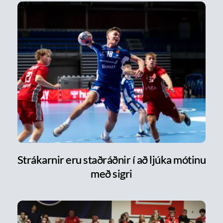
Strákarnir eru staðráðnir í að ljúka mótinu
með sigri