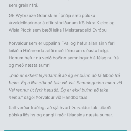
sem greinir frá.
GE Wybrzeże Gdansk er í þriðja sæti pólsku
úrvaldeildarinnar á eftir stórliðunum KS Iskra Kielce og
Wisla Plock sem bæði leika í Meistaradeild Evrópu.
Þorvaldur sem er uppalinn í Val og hefur allan sinn feril
leikið á Hlíðarenda æfði með liðinu um síðustu helgi.
Honum hefur nú verið boðinn samningur hjá félaginu frá
og með næsta sumri.
,,Það er ekkert leyndarmál að ég er búinn að fá tilboð frá
þeim. Ég á líka eftir að tala við Val. Samningurinn minn við
Val rennur út fyrir haustið. Ég er ekki búinn að taka
neinu,“
sagði Þorvaldur við Handbolta.is.
Það verður fróðlegt að sjá hvort Þorvaldur taki tilboði
pólska liðsins og gangi í raðir félagsins næsta sumar.