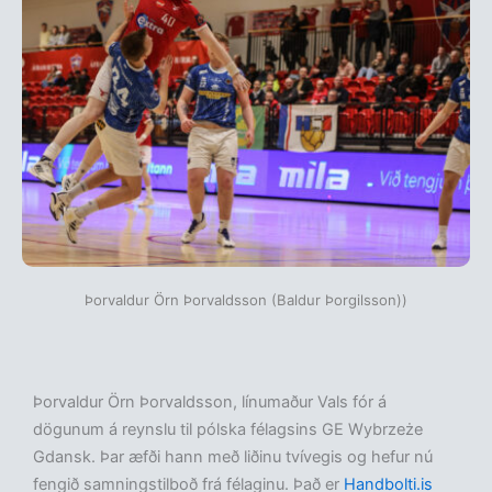
Þorvaldur Örn Þorvaldsson (Baldur Þorgilsson))
Þorvaldur Örn Þorvaldsson, línumaður Vals fór á
dögunum á reynslu til pólska félagsins GE Wybrzeże
Gdansk. Þar æfði hann með liðinu tvívegis og hefur nú
fengið samningstilboð frá félaginu. Það er
Handbolti.is