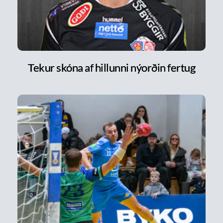
Tekur skóna af hillunni nýorðin fertug