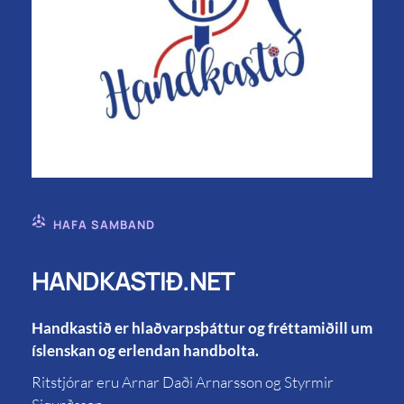
HAFA SAMBAND
HANDKASTIÐ.NET
Handkastið er hlaðvarpsþáttur og fréttamiðill um
íslenskan og erlendan handbolta.
Ritstjórar eru Arnar Daði Arnarsson og Styrmir