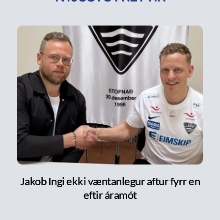
Jakob Ingi ekki væntanlegur aftur fyrr en
eftir áramót