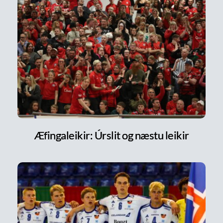
Æfingaleikir: Úrslit og næstu leikir