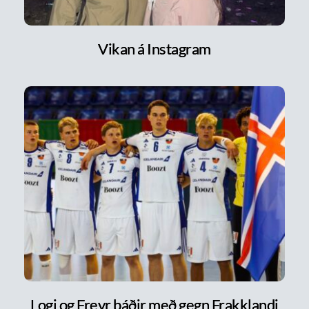
Vikan á Instagram
Logi og Freyr báðir með gegn Frakklandi