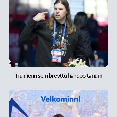
Tíu menn sem breyttu handboltanum