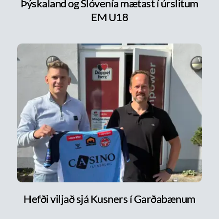
Þýskaland og Slóvenía mætast í úrslitum
EM U18
Hefði viljað sjá Kusners í Garðabænum