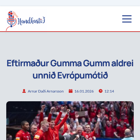
Eftirmaður Gumma Gumm aldrei
unnið Evrópumótið
Arnar Daði Arnarsson
16.01.2026
12:14