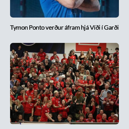
Tymon Ponto verður áfram hjá Víði í Garði