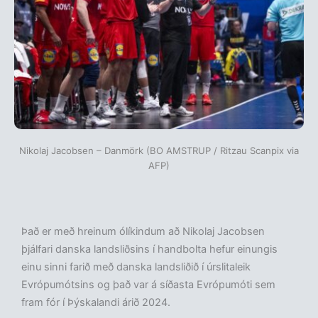
Nikolaj Jacobsen – Danmörk (BO AMSTRUP / Ritzau Scanpix via
AFP)
Það er með hreinum ólíkindum að Nikolaj Jacobsen
þjálfari danska landsliðsins í handbolta hefur einungis
einu sinni farið með danska landsliðið í úrslitaleik
Evrópumótsins og það var á síðasta Evrópumóti sem
fram fór í Þýskalandi árið 2024.