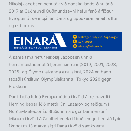
Nikolaj Jacobsen sem tók við danska landsliðinu árið
2017 af Guðmundi Guðmundssyni hefur farið á fjögur
Evrópumót sem þjálfari Dana og uppskeran er eitt silfur
og eitt brons.
Á sama tíma hefur Nikolaj Jacobsen unnið
heimsmeistaramótið fjórum sinnum (2019, 2021, 2023,
2025) og Ólympíuleikanna einu sinni, 2024 en hann
tapaði í úrslitum Ólympíuleikanna í Tokyo 2020 gegn
Frökkum.
Danir hefja leik á Evrópumótinu í kvöld á heimavelli í
Herning þegar liðið mætir Kiril Lazarov og félögum í
Norður-Makedóníu. Stuðullinn á sigur Danmerkur í
leiknum í kvöld á Coolbet er ekki í boði en gert er ráð fyrir
í kringum 13 marka sigri Dana í kvöld samkvæmt