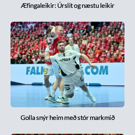
Æfingaleikir: Úrslit og næstu leikir
Golla snýr heim með stór markmið