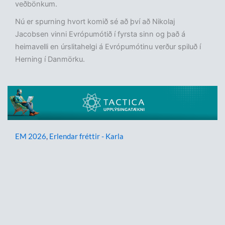
veðbönkum.
Nú er spurning hvort komið sé að því að Nikolaj
Jacobsen vinni Evrópumótið í fyrsta sinn og það á
heimavelli en úrslitahelgi á Evrópumótinu verður spiluð í
Herning í Danmörku.
EM 2026
,
Erlendar fréttir - Karla