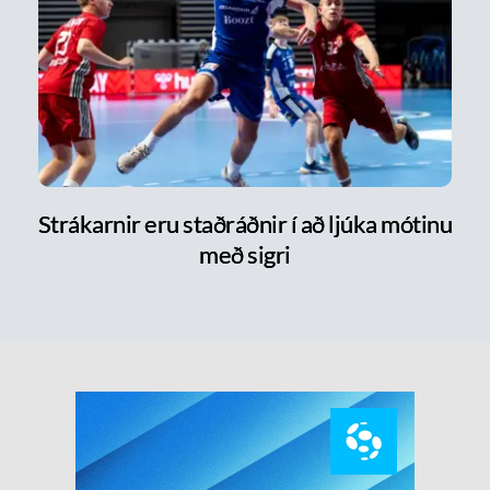
Strákarnir eru staðráðnir í að ljúka mótinu
með sigri