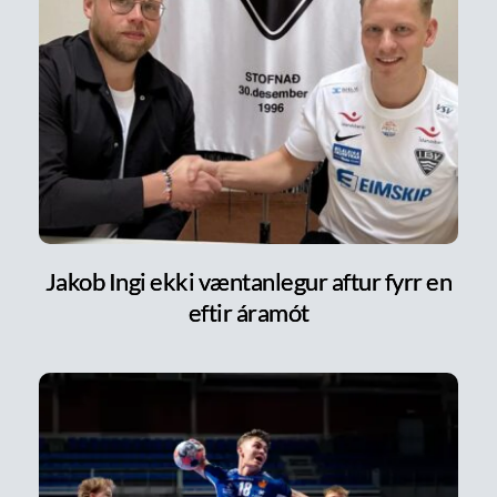
Jakob Ingi ekki væntanlegur aftur fyrr en
eftir áramót