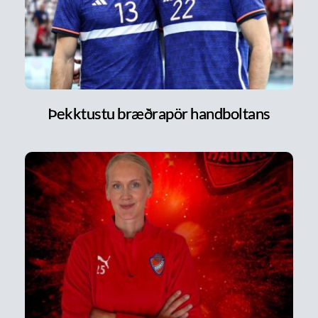
Þekktustu bræðrapör handboltans