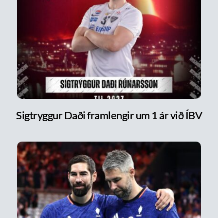
Sigtryggur Daði framlengir um 1 ár við ÍBV