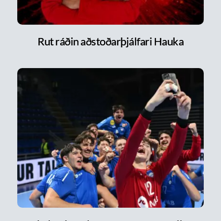
Rut ráðin aðstoðarþjálfari Hauka