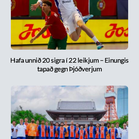
Hafa unnið 20 sigra í 22 leikjum – Einungis
tapað gegn Þjóðverjum