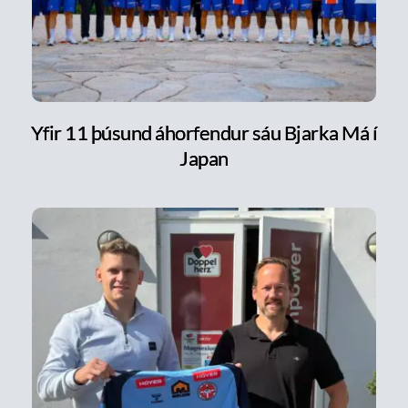
Yfir 11 þúsund áhorfendur sáu Bjarka Má í
Japan