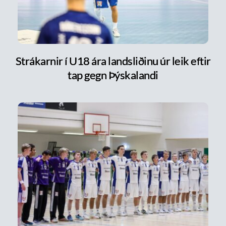
Strákarnir í U18 ára landsliðinu úr leik eftir
tap gegn Þýskalandi