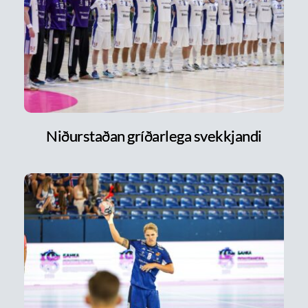
Niðurstaðan gríðarlega svekkjandi