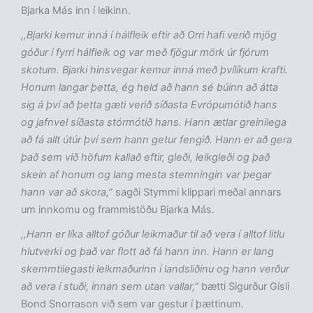
Bjarka Más inn í leikinn.
,,Bjarki kemur inná í hálfleik eftir að Orri hafi verið mjög
góður í fyrri hálfleik og var með fjögur mörk úr fjórum
skotum. Bjarki hinsvegar kemur inná með þvílíkum krafti.
Honum langar þetta, ég held að hann sé búinn að átta
sig á því að þetta gæti verið síðasta Evrópumótið hans
og jafnvel síðasta stórmótið hans. Hann ætlar greinilega
að fá allt útúr því sem hann getur fengið. Hann er að gera
það sem við höfum kallað eftir, gleði, leikgleði og það
skein af honum og lang mesta stemningin var þegar
hann var að skora,”
sagði Stymmi klippari meðal annars
um innkomu og frammistöðu Bjarka Más.
,,Hann er líka alltof góður leikmaður til að vera í alltof litlu
hlutverki og það var flott að fá hann inn. Hann er lang
skemmtilegasti leikmaðurinn í landsliðinu og hann verður
að vera í stuði, innan sem utan vallar,”
bætti Sigurður Gísli
Bond Snorrason við sem var gestur í þættinum.