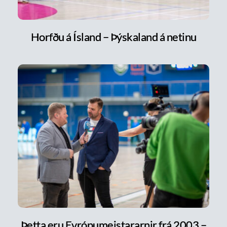
Horfðu á Ísland – Þýskaland á netinu
Þetta eru Evrópumeistararnir frá 2003 –