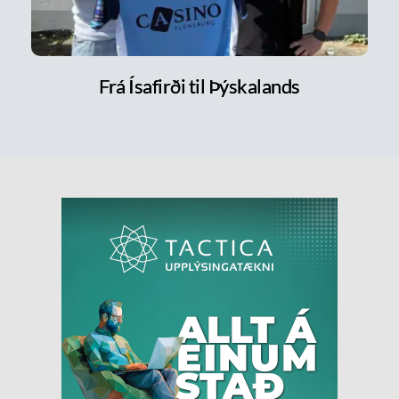
Frá Ísafirði til Þýskalands