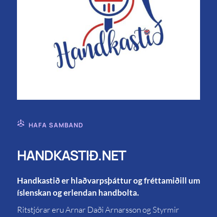
HAFA SAMBAND
HANDKASTIÐ.NET
Handkastið er hlaðvarpsþáttur og fréttamiðill um
íslenskan og erlendan handbolta.
Ritstjórar eru Arnar Daði Arnarsson og Styrmir