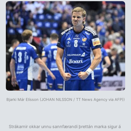
Bjarki Már Elísson (JOHAN NILSSON / TT News Agency via AFP))
Strákarnir okkar unnu sannfærandi þrettán marka sigur á