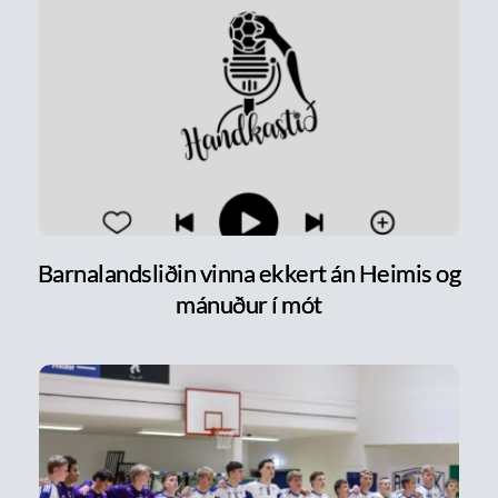
Barnalandsliðin vinna ekkert án Heimis og
mánuður í mót