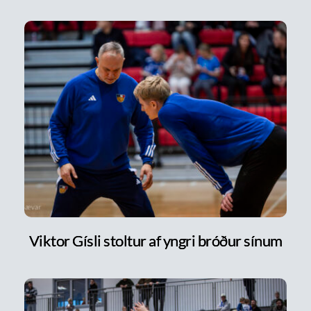
Viktor Gísli stoltur af yngri bróður sínum