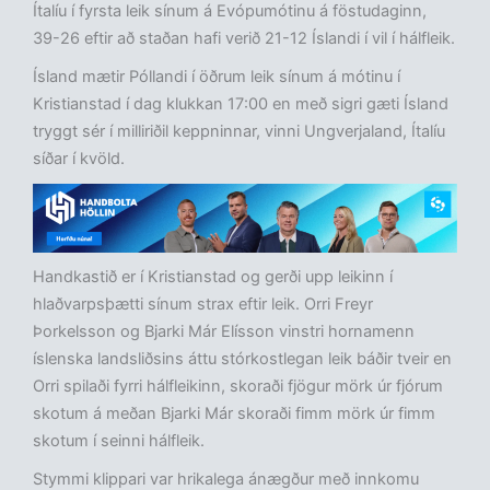
Ítalíu í fyrsta leik sínum á Evópumótinu á föstudaginn,
39-26 eftir að staðan hafi verið 21-12 Íslandi í vil í hálfleik.
Ísland mætir Póllandi í öðrum leik sínum á mótinu í
Kristianstad í dag klukkan 17:00 en með sigri gæti Ísland
tryggt sér í milliriðil keppninnar, vinni Ungverjaland, Ítalíu
síðar í kvöld.
Handkastið er í Kristianstad og gerði upp leikinn í
hlaðvarpsþætti sínum strax eftir leik. Orri Freyr
Þorkelsson og Bjarki Már Elísson vinstri hornamenn
íslenska landsliðsins áttu stórkostlegan leik báðir tveir en
Orri spilaði fyrri hálfleikinn, skoraði fjögur mörk úr fjórum
skotum á meðan Bjarki Már skoraði fimm mörk úr fimm
skotum í seinni hálfleik.
Stymmi klippari var hrikalega ánægður með innkomu