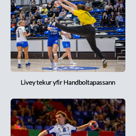
Livey tekur yfir Handboltapassann