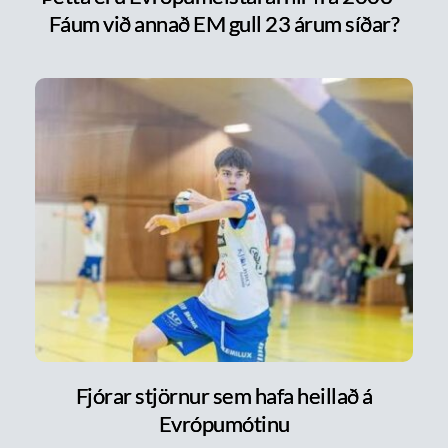
Fáum við annað EM gull 23 árum síðar?
Fjórar stjörnur sem hafa heillað á
Evrópumótinu