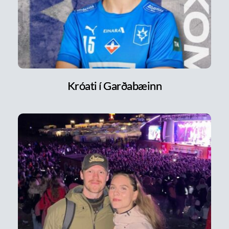
Króati í Garðabæinn