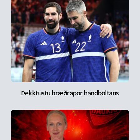
Þekktustu bræðrapör handboltans