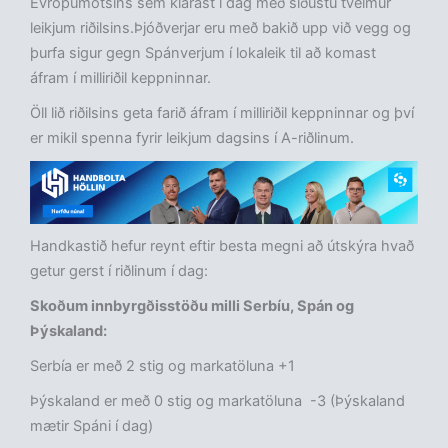
Evrópumótsins sem klárast í dag með síðustu tveimur
leikjum riðilsins.Þjóðverjar eru með bakið upp við vegg og
þurfa sigur gegn Spánverjum í lokaleik til að komast
áfram í milliriðil keppninnar.
Öll lið riðilsins geta farið áfram í milliriðil keppninnar og því
er mikil spenna fyrir leikjum dagsins í A-riðlinum.
Handkastið hefur reynt eftir besta megni að útskýra hvað
getur gerst í riðlinum í dag:
Skoðum innbyrgðisstöðu milli Serbíu, Spán og
Þýskaland:
Serbía er með 2 stig og markatöluna +1
Þýskaland er með 0 stig og markatöluna -3 (Þýskaland
mætir Spáni í dag)