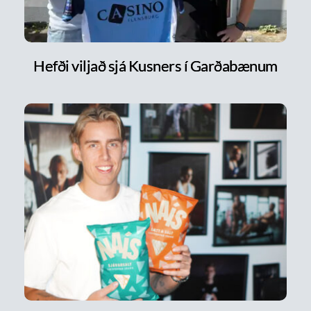
Hefði viljað sjá Kusners í Garðabænum