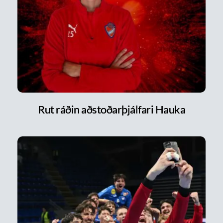
Rut ráðin aðstoðarþjálfari Hauka