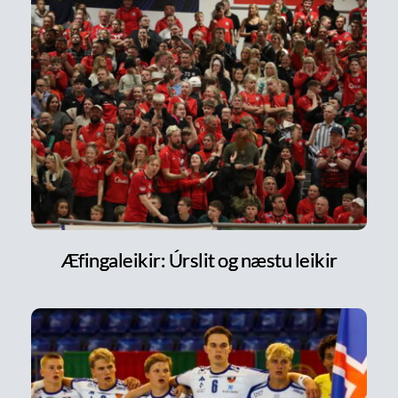
Æfingaleikir: Úrslit og næstu leikir