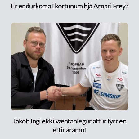
Er endurkoma í kortunum hjá Arnari Frey?
Jakob Ingi ekki væntanlegur aftur fyrr en
eftir áramót