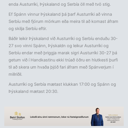
enda Austurríki, Þýskaland og Serbía öll með tvö stig.
Ef Spánn vinnur Þýskaland þá þarf Austurríki að vinna
Serbíu með fjórum mörkum eða meira til að komast áfram
og skilja Serbíu eftir.
Báðir leikir Þýskaland við Austurríki og Serbíu enduðu 30-
27 svo vinni Spánn, Þýskaldn og leikur Austurríki og
Serbíu endar með þriggja marak sigri Austurríki 30-27 þá
getum við í Handkastinu ekki trúað öðru en hlutkesti þurfi
til að skera um hvaða þjóð fari áfram með Spánverjum í
millriðil.
Austurríki og Serbía mætast klukkan 17:00 og Spánn og
Þýskaland mætast 20:30.