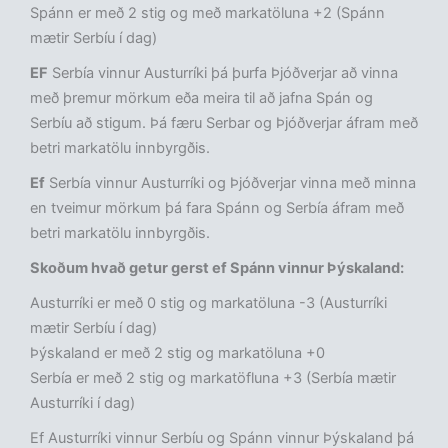
Spánn er með 2 stig og með markatöluna +2 (Spánn
mætir Serbíu í dag)
EF
Serbía vinnur Austurríki þá þurfa Þjóðverjar að vinna
með þremur mörkum eða meira til að jafna Spán og
Serbíu að stigum. Þá færu Serbar og Þjóðverjar áfram með
betri markatölu innbyrgðis.
Ef
Serbía vinnur Austurríki og Þjóðverjar vinna með minna
en tveimur mörkum þá fara Spánn og Serbía áfram með
betri markatölu innbyrgðis.
Skoðum hvað getur gerst ef Spánn vinnur Þýskaland:
Austurríki er með 0 stig og markatöluna -3 (Austurríki
mætir Serbíu í dag)
Þýskaland er með 2 stig og markatöluna +0
Serbía er með 2 stig og markatöfluna +3 (Serbía mætir
Austurríki í dag)
Ef Austurríki vinnur Serbíu og Spánn vinnur Þýskaland þá