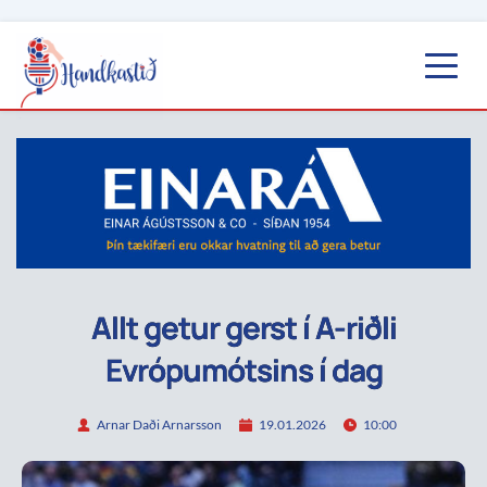
Allt getur gerst í A-riðli
Evrópumótsins í dag
Arnar Daði Arnarsson
19.01.2026
10:00