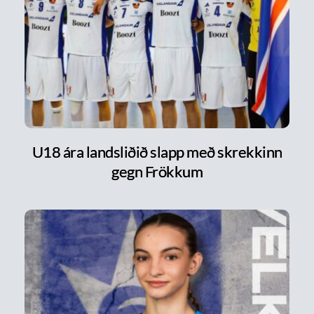
U18 ára landsliðið slapp með skrekkinn
gegn Frökkum