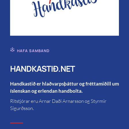
HAFA SAMBAND
HANDKASTIÐ.NET
Handkastið er hlaðvarpsþáttur og fréttamiðill um
íslenskan og erlendan handbolta.
Ritstjórar eru Arnar Daði Arnarsson og Styrmir
Sigurðsson.