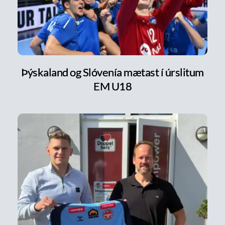
Þýskaland og Slóvenía mætast í úrslitum
EM U18