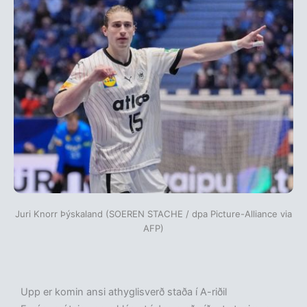
Juri Knorr Þýskaland (SOEREN STACHE / dpa Picture-Alliance via
AFP)
Upp er komin ansi athyglisverð staða í A-riðil