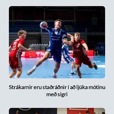
Strákarnir eru staðráðnir í að ljúka mótinu
með sigri