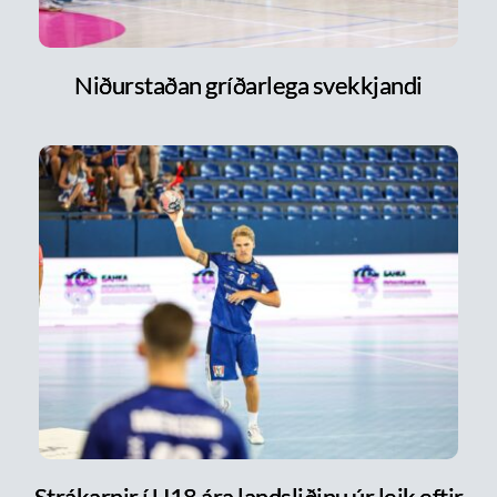
Niðurstaðan gríðarlega svekkjandi
Strákarnir í U18 ára landsliðinu úr leik eftir