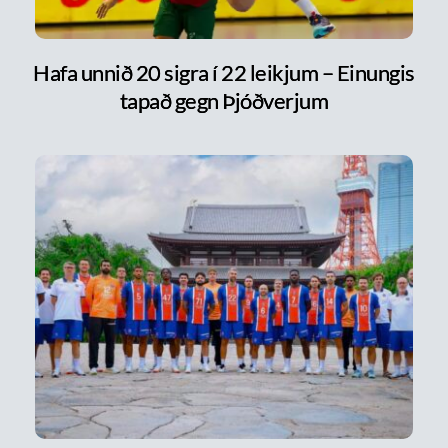
Hafa unnið 20 sigra í 22 leikjum – Einungis
tapað gegn Þjóðverjum