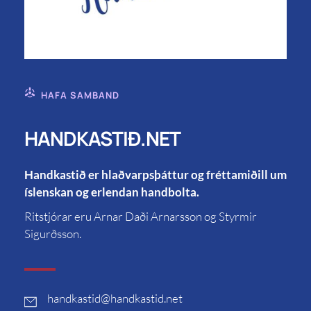
HAFA SAMBAND
HANDKASTIÐ.NET
Handkastið er hlaðvarpsþáttur og fréttamiðill um
íslenskan og erlendan handbolta.
Ritstjórar eru Arnar Daði Arnarsson og Styrmir
Sigurðsson.
handkastid
@handkastid.net