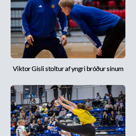
Viktor Gísli stoltur af yngri bróður sínum