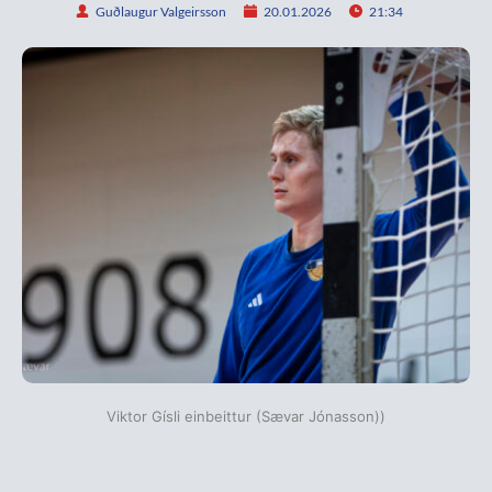
Guðlaugur Valgeirsson
20.01.2026
21:34
Viktor Gísli einbeittur (Sævar Jónasson))