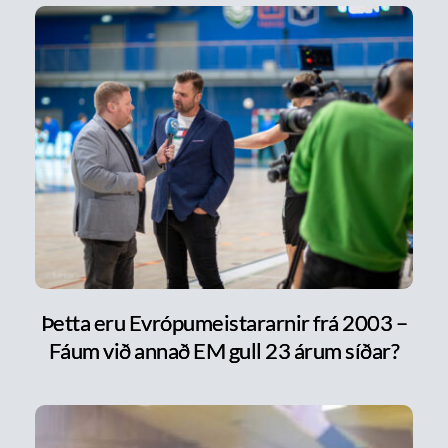
Þetta eru Evrópumeistararnir frá 2003 –
Fáum við annað EM gull 23 árum síðar?