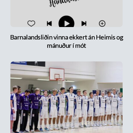
Barnalandsliðin vinna ekkert án Heimis og
mánuður í mót