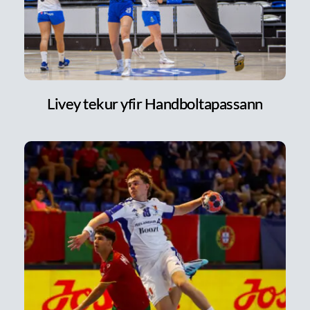
Livey tekur yfir Handboltapassann