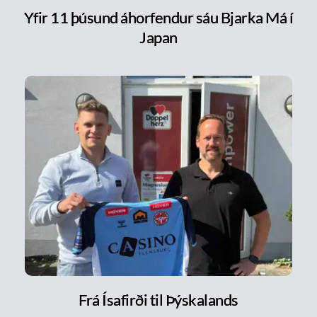
Yfir 11 þúsund áhorfendur sáu Bjarka Má í
Japan
Frá Ísafirði til Þýskalands