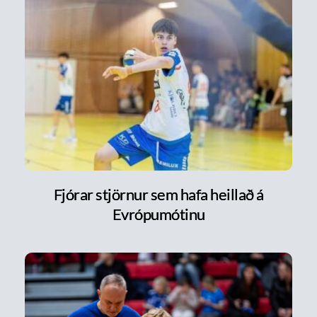
Fjórar stjörnur sem hafa heillað á
Evrópumótinu