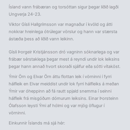
Ísland vann frábæran og torsóttan sigur þegar liðið lagði
Ungverja 24-23.
Viktor Gísli Hallgrímsson var magnaður í kvöld og átti
nokkrar hreinlega ótrúlegar vörslur og hann var stærsta
ástæða þess að liðið vann leikinn.
Gísli Þorgeir Kristjánsson dró vagninn sóknarlega og var
frábær sérstaklega þegar mest á reyndi undir lok leiksins
þegar hann annað hvort skoraði sjálfur eða sótti vítaköst.
Ýmir Örn og Elvar Örn áttu flottan leik í vörninni í fyrri
hálfleik en Elvar meiddist undir lok fyrri hálfleiks á meðan
Ýmir var óheppinn að fá rautt spjald snemma í seinni
hálfleik frá misgóðum dómurum leiksins. Einar Þorsteinn
Ólafsson leysti Ými af hólmi og var mjög öflugur í
vörninni.
Einkunnir Íslands má sjá hér: