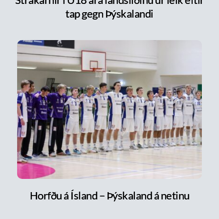
tap gegn Þýskalandi
Horfðu á Ísland – Þýskaland á netinu