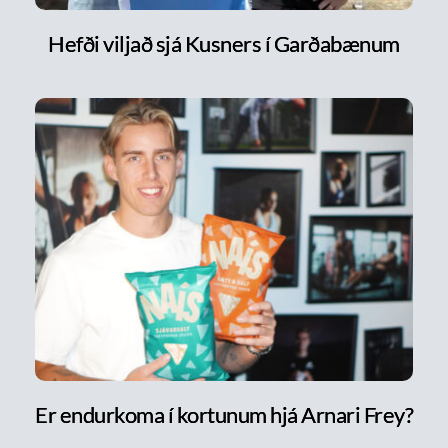
Hefði viljað sjá Kusners í Garðabænum
Er endurkoma í kortunum hjá Arnari Frey?