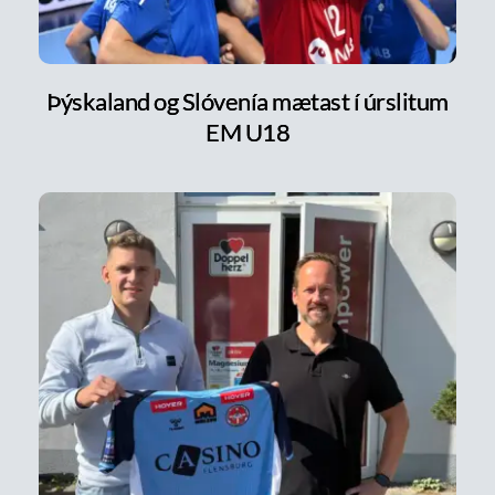
Þýskaland og Slóvenía mætast í úrslitum
EM U18