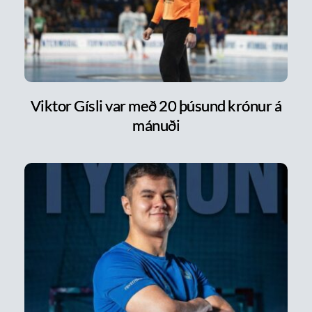
Viktor Gísli var með 20 þúsund krónur á
mánuði