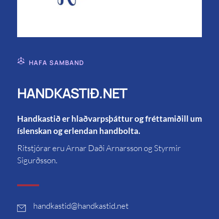
HAFA SAMBAND
HANDKASTIÐ.NET
Handkastið er hlaðvarpsþáttur og fréttamiðill um
íslenskan og erlendan handbolta.
Ritstjórar eru Arnar Daði Arnarsson og Styrmir
Sigurðsson.
handkastid
@handkastid.net