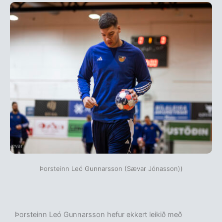
Þorsteinn Leó Gunnarsson (Sævar Jónasson))
Þorsteinn Leó Gunnarsson hefur ekkert leikið með