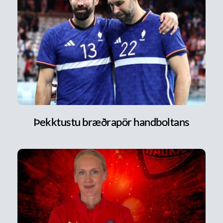
Þekktustu bræðrapör handboltans