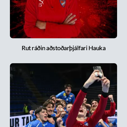
Rut ráðin aðstoðarþjálfari Hauka