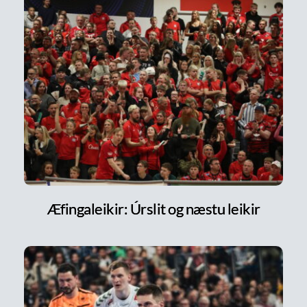
Æfingaleikir: Úrslit og næstu leikir