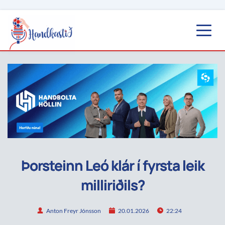
Þorsteinn Leó klár í fyrsta leik
milliriðils?
Anton Freyr Jónsson
20.01.2026
22:24