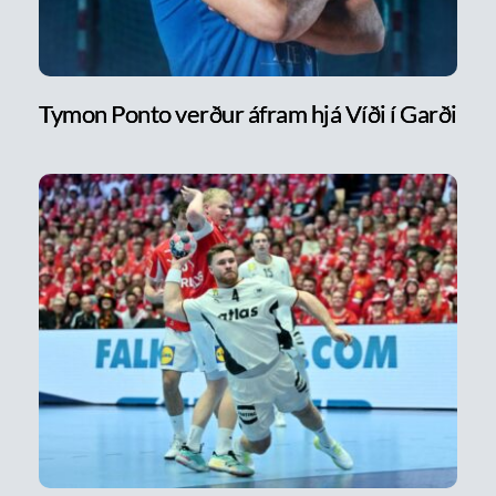
Tymon Ponto verður áfram hjá Víði í Garði