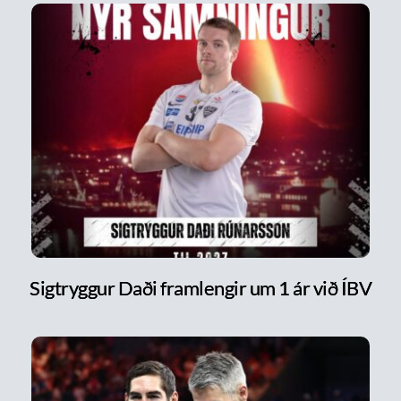
Sigtryggur Daði framlengir um 1 ár við ÍBV