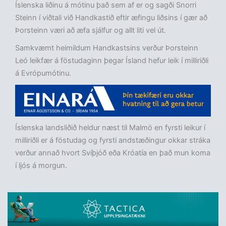
Íslenska liðinu á mótinu það sem af er og sagði Snorri
Steinn í viðtali við Handkastið eftir æfingu liðsins í gær að
Þorsteinn væri að æfa sjálfur og allt liti vel út.
Samkvæmt heimildum Handkastsins verður Þorsteinn
Leó leikfær á föstudaginn þegar Ísland hefur leik í milliriðli
á Evrópumótinu.
Íslenska landsliðið heldur næst til Malmö en fyrsti leikur í
milliriðli er á föstudag og fyrsti andstæðingur okkar stráka
verður annað hvort Svíþjóð eða Króatía en það mun koma
í ljós á morgun.