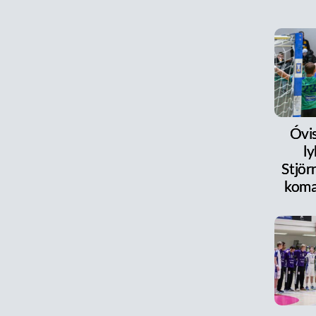
Óvi
l
Stjör
koma