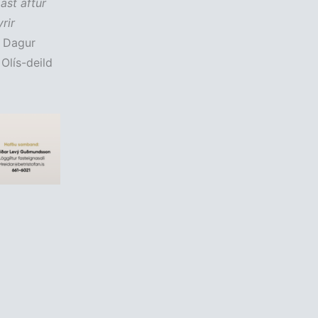
ast aftur
rir
 Dagur
Olís-deild