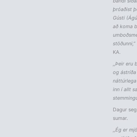
bandi síða
þróaðist þ
Gústi (Ágú
að koma ba
umboðsmen
stöðunni,”
KA.
,,Þeir eru
og ástríða
náttúrlega
inn í allt
stemmingun
Dagur segi
sumar.
,,Ég er mj