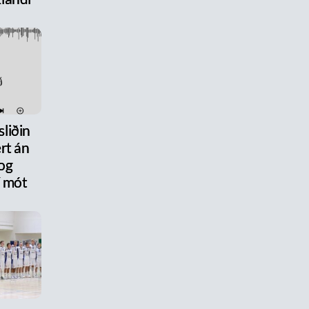
liðin
rt án
og
 mót