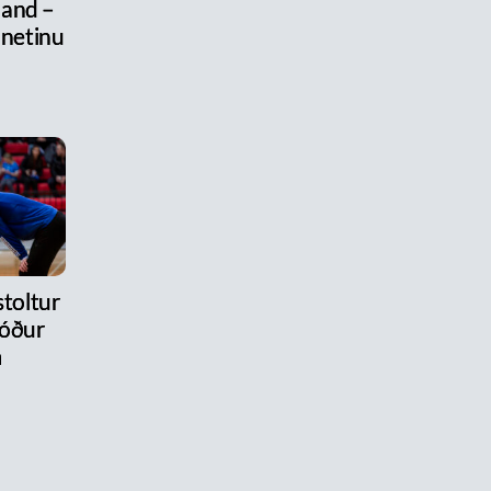
land –
 netinu
stoltur
róður
m