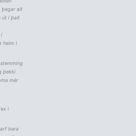
síðan
g þegar að
 út í það
í
r heim í
ær stemming
g þekki
 koma mér
ax í
þarf bara