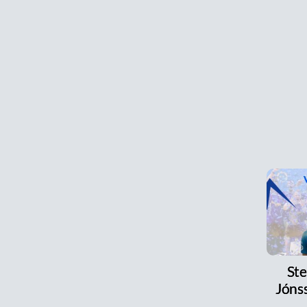
Ste
Jónss