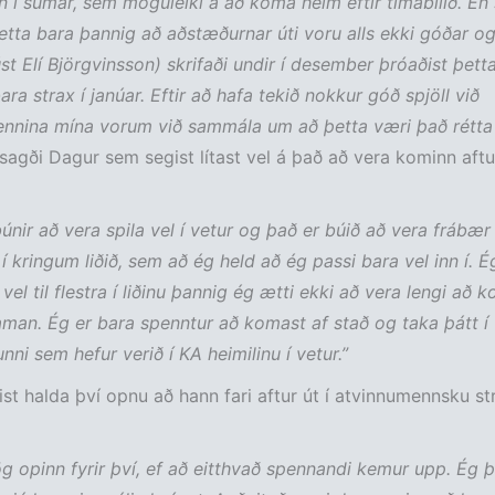
n í sumar, sem möguleiki á að koma heim eftir tímabilið. En 
etta bara þannig að aðstæðurnar úti voru alls ekki góðar o
st Elí Björgvinsson) skrifaði undir í desember þróaðist þetta
ra strax í janúar. Eftir að hafa tekið nokkur góð spjöll við
nina mína vorum við sammála um að þetta væri það rétta 
sagði Dagur sem segist lítast vel á það að vera kominn aftu
 búnir að vera spila vel í vetur og það er búið að vera fráb
 í kringum liðið, sem að ég held að ég passi bara vel inn í. É
 vel til flestra í liðinu þannig ég ætti ekki að vera lengi að
 saman. Ég er bara spenntur að komast af stað og taka þátt í
ni sem hefur verið í KA heimilinu í vetur.”
st halda því opnu að hann fari aftur út í atvinnumennsku str
ög opinn fyrir því, ef að eitthvað spennandi kemur upp. Ég 