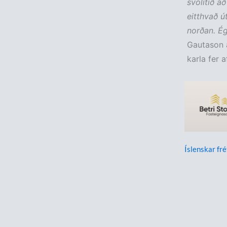
svolítið a
eitthvað ú
norðan. Ég
Gautason a
karla fer a
Íslenskar fré