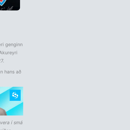
ri genginn
 Akureyri
7.
un hans að
vera í smá