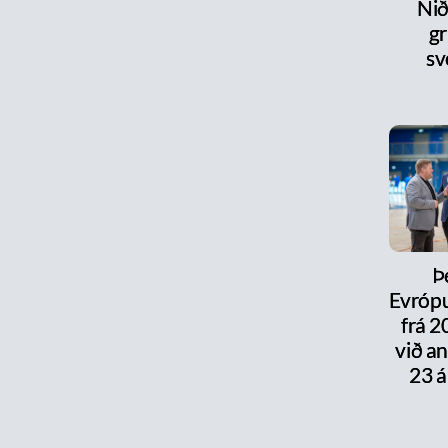
Nið
gr
sv
Þ
Evrópu
frá 
við a
23 á