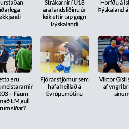
urstaðan
Strákarnir í U18
Horfðu á Ís
íðarlega
ára landsliðinu úr
Þýskaland á
ekkjandi
leik eftir tap gegn
Þýskalandi
etta eru
Fjórar stjörnur sem
Viktor Gísli 
meistararnir
hafa heillað á
af yngri b
2003 – Fáum
Evrópumótinu
sínu
nnað EM gull
rum síðar?