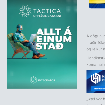
Á dögunum
í raðir fé
og leikur 
Handkastið
koma heim
,,Það var 