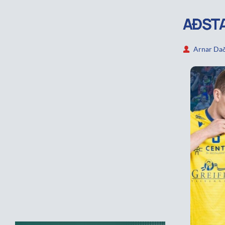
AÐSTÆ
Arnar Dað