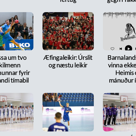
ssa um tvo
Æfingaleikir: Úrslit
Barnalands
ykilmenn
og næstu leikir
vinna ekke
nunnar fyrir
Heimis 
ndi tímabil
mánuður í