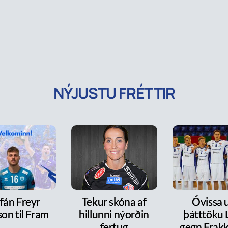
NÝJUSTU FRÉTTIR
fán Freyr
Tekur skóna af
Óvissa
on til Fram
hillunni nýorðin
þátttöku 
fertug
gegn Frakk