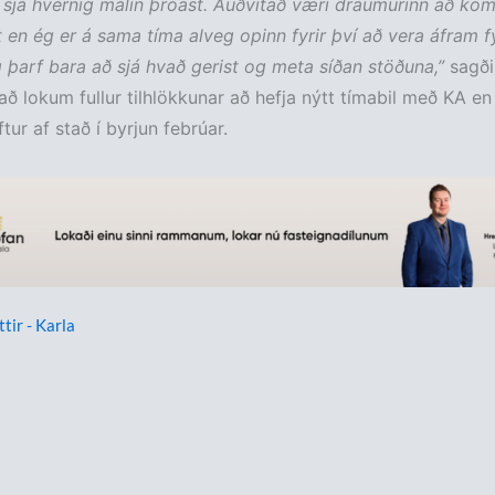
ð sjá hvernig málin þróast. Auðvitað væri draumurinn að kom
t en ég er á sama tíma alveg opinn fyrir því að vera áfram fy
 þarf bara að sjá hvað gerist og meta síðan stöðuna,”
sagði
ð lokum fullur tilhlökkunar að hefja nýtt tímabil með KA en 
ftur af stað í byrjun febrúar.
ttir - Karla