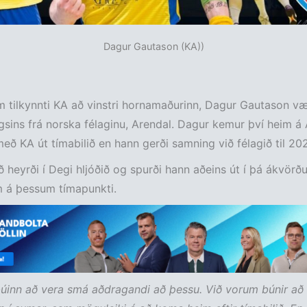
Dagur Gautason (KA))
 tilkynnti KA að vinstri hornamaðurinn, Dagur Gautason væ
lagsins frá norska félaginu, Arendal. Dagur kemur því heim á
með KA út tímabilið en hann gerði samning við félagið til 202
 heyrði í Degi hljóðið og spurði hann aðeins út í þá ákvörð
 á þessum tímapunkti.
búinn að vera smá aðdragandi að þessu. Við vorum búnir að 