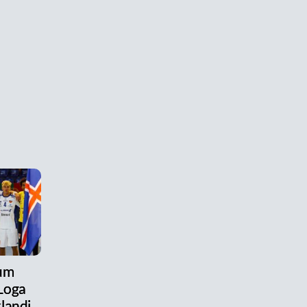
 um
Loga
landi