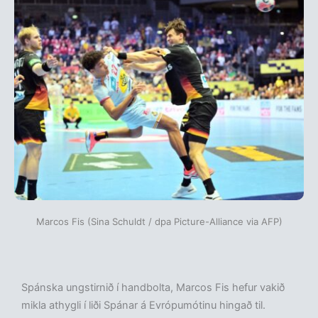
Marcos Fis (Sina Schuldt / dpa Picture-Alliance via AFP)
Spánska ungstirnið í handbolta, Marcos Fis hefur vakið
mikla athygli í liði Spánar á Evrópumótinu hingað til.