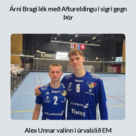
Árni Bragi lék með Aftureldingu í sigri gegn
Þór
Alex Unnar valinn í úrvalslið EM