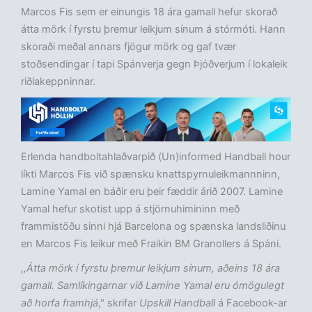
Marcos Fis sem er einungis 18 ára gamall hefur skorað
átta mörk í fyrstu þremur leikjum sínum á stórmóti. Hann
skoraði meðal annars fjögur mörk og gaf tvær
stoðsendingar í tapi Spánverja gegn Þjóðverjum í lokaleik
riðlakeppninnar.
Erlenda handboltahlaðvarpið (Un)informed Handball hour
líkti Marcos Fis við spænsku knattspyrnuleikmannninn,
Lamine Yamal en báðir eru þeir fæddir árið 2007. Lamine
Yamal hefur skotist upp á stjörnuhimininn með
frammistöðu sinni hjá Barcelona og spænska landsliðinu
en Marcos Fis leikur með Fraikin BM Granollers á Spáni.
,,Átta mörk í fyrstu þremur leikjum sínum, aðeins 18 ára
gamall. Samlíkingarnar við Lamine Yamal eru ómögulegt
að horfa framhjá
," skrifar
Upskill
Handball
á Facebook-ar