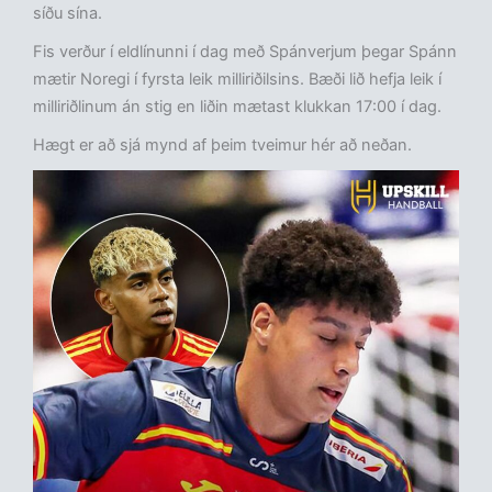
síðu sína.
Fis verður í eldlínunni í dag með Spánverjum þegar Spánn
mætir Noregi í fyrsta leik milliriðilsins. Bæði lið hefja leik í
milliriðlinum án stig en liðin mætast klukkan 17:00 í dag.
Hægt er að sjá mynd af þeim tveimur hér að neðan.