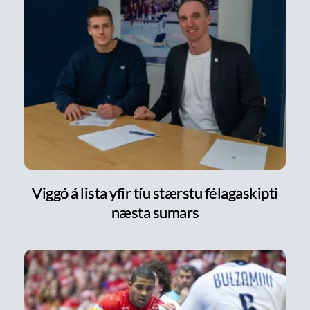
Viggó á lista yfir tíu stærstu félagaskipti
næsta sumars