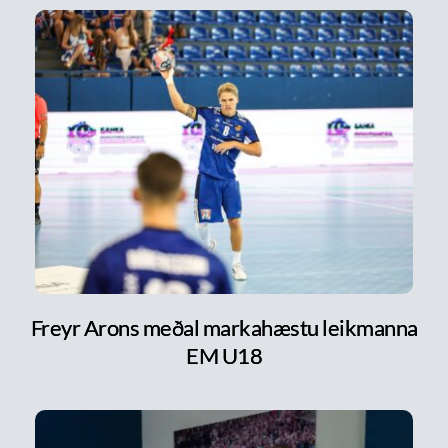
Freyr Arons meðal markahæstu leikmanna
EM U18