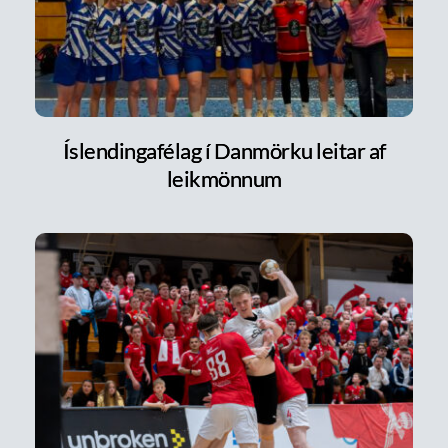
Íslendingafélag í Danmörku leitar af
leikmönnum