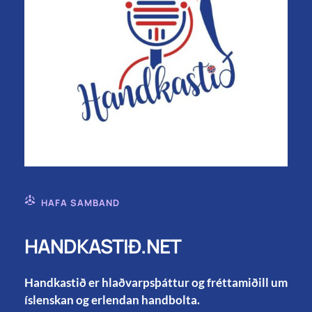
HAFA SAMBAND
HANDKASTIÐ.NET
Handkastið er hlaðvarpsþáttur og fréttamiðill um
íslenskan og erlendan handbolta.