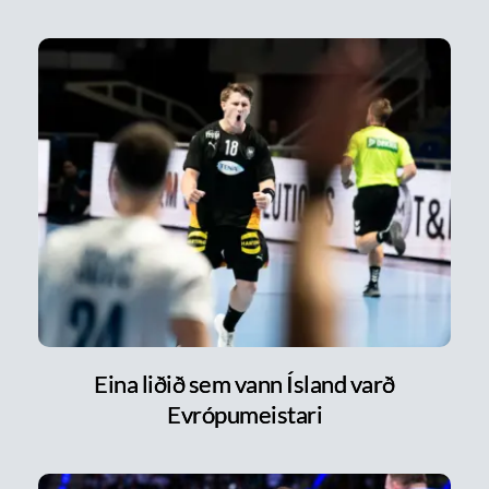
Eina liðið sem vann Ísland varð
Evrópumeistari