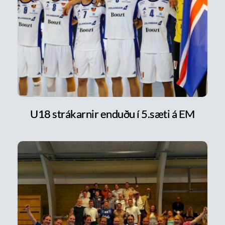
U18 strákarnir enduðu í 5.sæti á EM