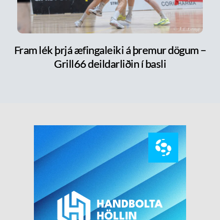
Fram lék þrjá æfingaleiki á þremur dögum –
Grill66 deildarliðin í basli