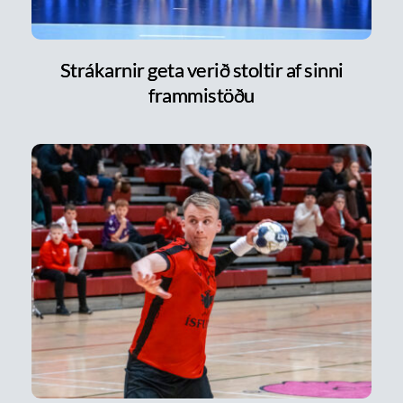
Strákarnir geta verið stoltir af sinni
frammistöðu