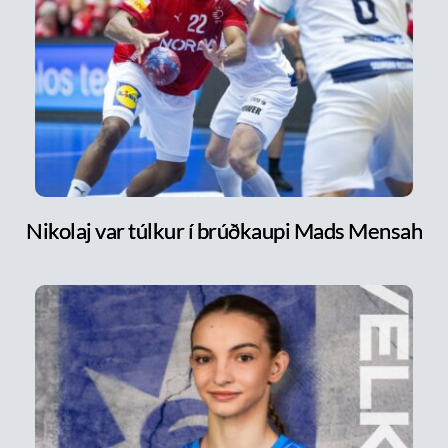
Nikolaj var túlkur í brúðkaupi Mads Mensah