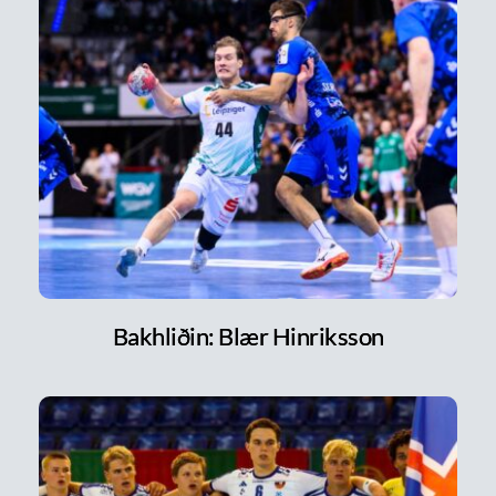
Bakhliðin: Blær Hinriksson