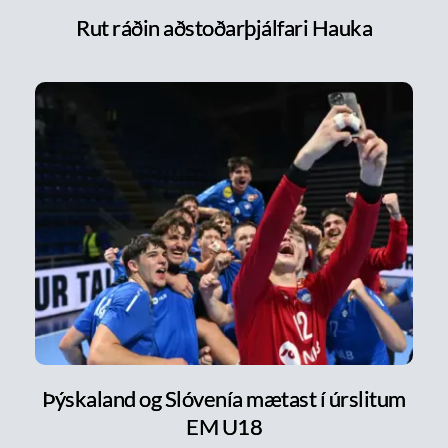
Rut ráðin aðstoðarþjálfari Hauka
Þýskaland og Slóvenía mætast í úrslitum
EM U18