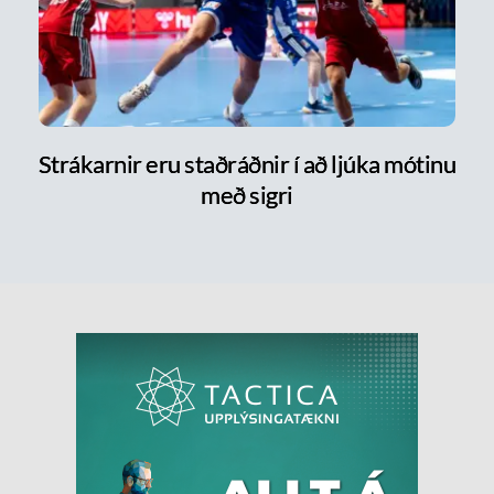
Strákarnir eru staðráðnir í að ljúka mótinu
með sigri