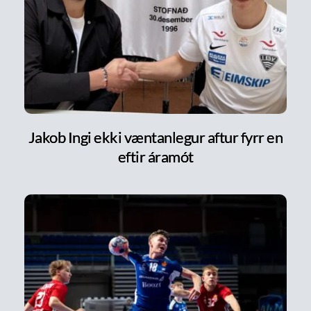
Jakob Ingi ekki væntanlegur aftur fyrr en
eftir áramót