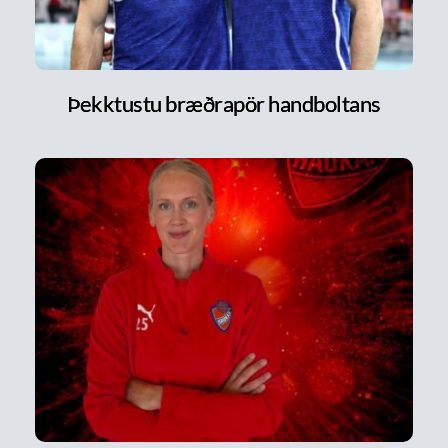
Þekktustu bræðrapör handboltans