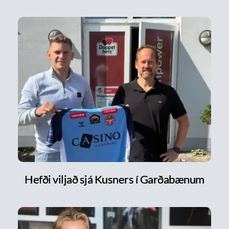
Hefði viljað sjá Kusners í Garðabænum