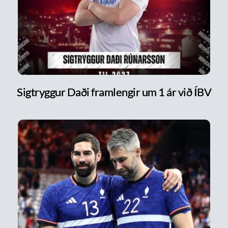
Sigtryggur Daði framlengir um 1 ár við ÍBV