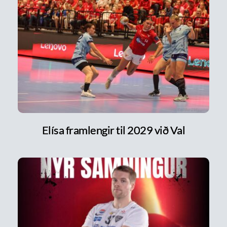
Elísa framlengir til 2029 við Val