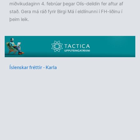
miðvikudaginn 4. febrúar þegar Olís-deildin fer aftur af
stað. Gera má ráð fyrir Birgi Má í eldlínunni í FH-liðinu í
þeim leik.
Íslenskar fréttir - Karla