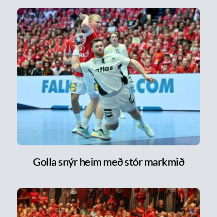
Golla snýr heim með stór markmið