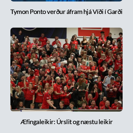
Tymon Ponto verður áfram hjá Víði í Garði
Æfingaleikir: Úrslit og næstu leikir