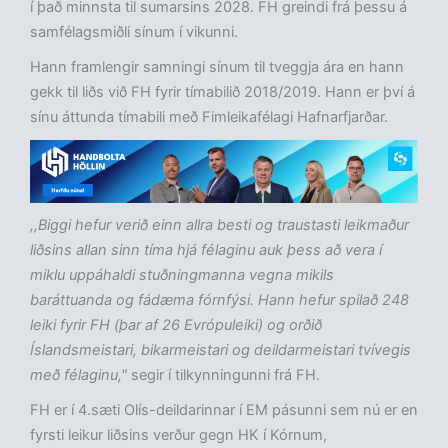
í það minnsta til sumarsins 2028. FH greindi frá þessu á
samfélagsmiðli sínum í vikunni.
Hann framlengir samningi sínum til tveggja ára en hann
gekk til liðs við FH fyrir tímabilið 2018/2019. Hann er því á
sínu áttunda tímabili með Fimleikafélagi Hafnarfjarðar.
,,Biggi hefur verið einn allra besti og traustasti leikmaður
liðsins allan sinn tíma hjá félaginu auk þess að vera í
miklu uppáhaldi stuðningmanna vegna mikils
baráttuanda og fádæma fórnfýsi. Hann hefur spilað 248
leiki fyrir FH (þar af 26 Evrópuleiki) og orðið
Íslandsmeistari, bikarmeistari og deildarmeistari tvívegis
með félaginu,"
segir í tilkynningunni frá FH.
FH er í 4.sæti Olís-deildarinnar í EM pásunni sem nú er en
fyrsti leikur liðsins verður gegn HK í Kórnum,