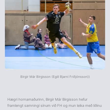
Birgir Már Birgisson (Egill Bjarni Friðjónsson))
Hægri hornamaðurinn, Birgir Már Birgisson hefur
framlengt samningi sínum við FH og mun leika með liðinu