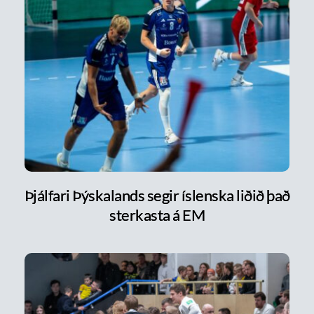
Þjálfari Þýskalands segir íslenska liðið það
sterkasta á EM