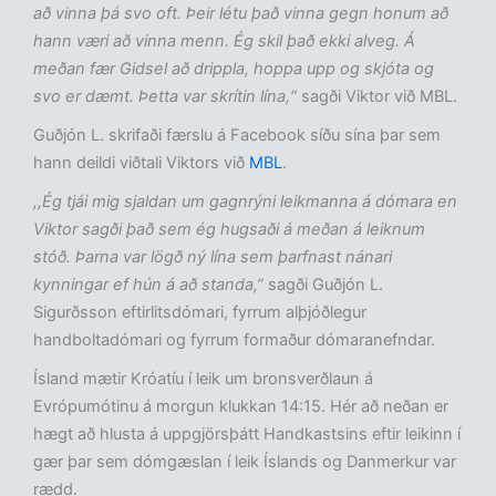
að vinna þá svo oft. Þeir létu það vinna gegn honum að
hann væri að vinna menn. Ég skil það ekki alveg. Á
meðan fær Gidsel að drippla, hoppa upp og skjóta og
svo er dæmt. Þetta var skrítin lína,“
sagði Viktor við MBL.
Guðjón L. skrifaði færslu á Facebook síðu sína þar sem
hann deildi viðtali Viktors við
MBL
.
,,Ég tjái mig sjaldan um gagnrýni leikmanna á dómara en
Viktor sagði það sem ég hugsaði á meðan á leiknum
stóð. Þarna var lögð ný lína sem þarfnast nánari
kynningar ef hún á að standa,”
sagði Guðjón L.
Sigurðsson eftirlitsdómari, fyrrum alþjóðlegur
handboltadómari og fyrrum formaður dómaranefndar.
Ísland mætir Króatíu í leik um bronsverðlaun á
Evrópumótinu á morgun klukkan 14:15. Hér að neðan er
hægt að hlusta á uppgjörsþátt Handkastsins eftir leikinn í
gær þar sem dómgæslan í leik Íslands og Danmerkur var
rædd.