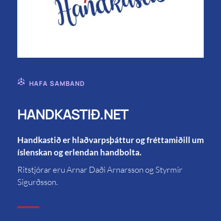
HAFA SAMBAND
HANDKASTIÐ.NET
Handkastið er hlaðvarpsþáttur og fréttamiðill um
íslenskan og erlendan handbolta.
Ritstjórar eru Arnar Daði Arnarsson og Styrmir
Sigurðsson.