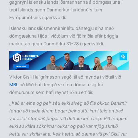
gagnrýni íslensku landsliðsmannanna á dómgæsluna í
tapi Íslands gegn Danmerkur í undanúrslitum
Evrópumótsins í gærkvöldi.
Íslensku landsliðsmennirnir létu óánægju sína með
dómgæsluna í ljós í viðtölum við fjölmiðla eftir þriggja
marka tap gegn Danmörku 31-28 í gærkvöldi.
Viktor Gísli Hallgrímsson sagði til að mynda í viðtali við
MBL
að liðið hafi fengið skrítna dóma á sig frá
dómurunum sem hafi reynst liðinu erfiðir.
,,Það er eins og þeir séu ekki alveg að fíla okkur. Danirnir
fengu að halda áfram þegar þeir duttu inn í teig en það
var alltaf stoppað þegar við duttum inn í teig. Við fengum
ekki að klára sóknirnar okkar og það var mjög skrítið.
Þetta var skrítin lína. Þeir hættu að dæma víti því Gísli var