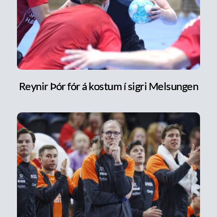
Reynir Þór fór á kostum í sigri Melsungen