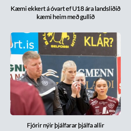
Kæmi ekkert á óvart ef U18 ára landsliðið
kæmi heim með gullið
Fjórir nýir þjálfarar þjálfa allir