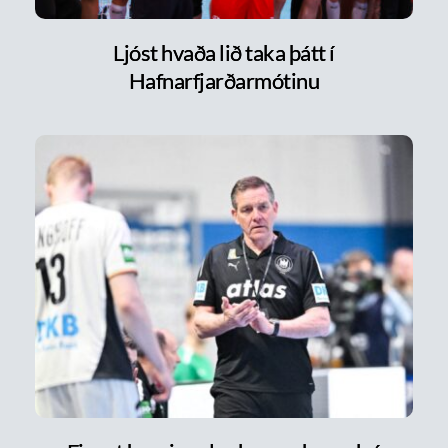
Ljóst hvaða lið taka þátt í
Hafnarfjarðarmótinu