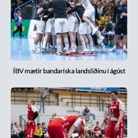
ÍBV mætir bandaríska landsliðinu í ágúst