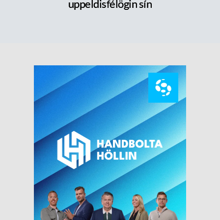
uppeldisfélögin sín