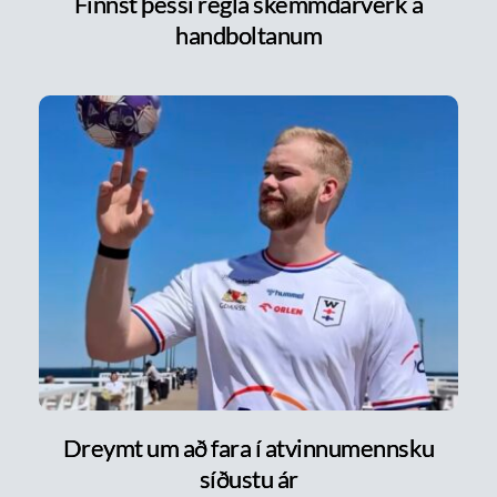
Finnst þessi regla skemmdarverk á
handboltanum
Dreymt um að fara í atvinnumennsku
síðustu ár