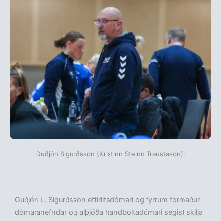
Guðjón Sigurðsson (Kristinn Steinn Traustason))
Guðjón L. Sigurðsson eftirlitsdómari og fyrrum formaður
dómaranefndar og alþjóða handboltadómari segist skilja