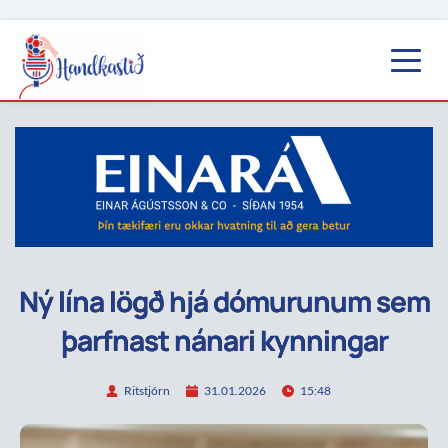
Ný lína lögð hjá dómurunum sem
þarfnast nánari kynningar
Ritstjórn
31.01.2026
15:48