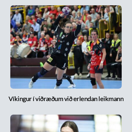
Víkingur í viðræðum við erlendan leikmann