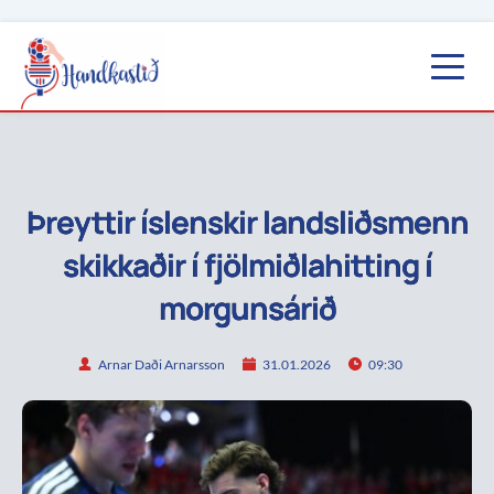
Þreyttir íslenskir landsliðsmenn
skikkaðir í fjölmiðlahitting í
morgunsárið
Arnar Daði Arnarsson
31.01.2026
09:30