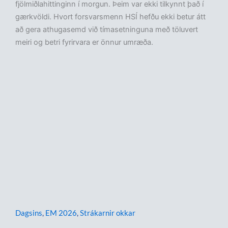
fjölmiðlahittinginn í morgun. Þeim var ekki tilkynnt það í
gærkvöldi. Hvort forsvarsmenn HSÍ hefðu ekki betur átt
að gera athugasemd við tímasetninguna með töluvert
meiri og betri fyrirvara er önnur umræða.
Dagsins
,
EM 2026
,
Strákarnir okkar