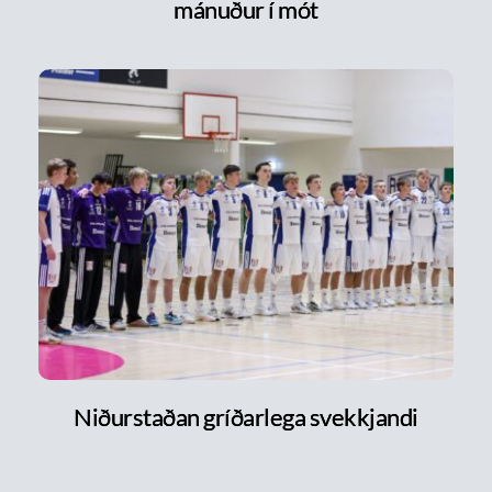
mánuður í mót
Niðurstaðan gríðarlega svekkjandi