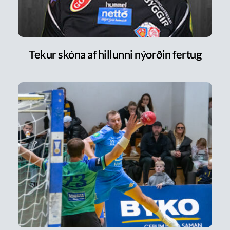
Tekur skóna af hillunni nýorðin fertug