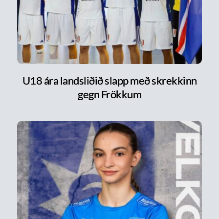
U18 ára landsliðið slapp með skrekkinn
gegn Frökkum