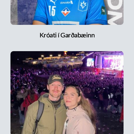
Króati í Garðabæinn