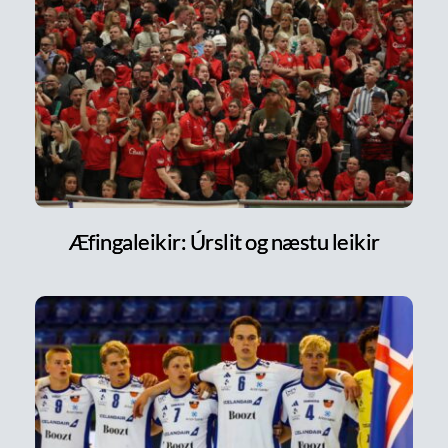
Æfingaleikir: Úrslit og næstu leikir