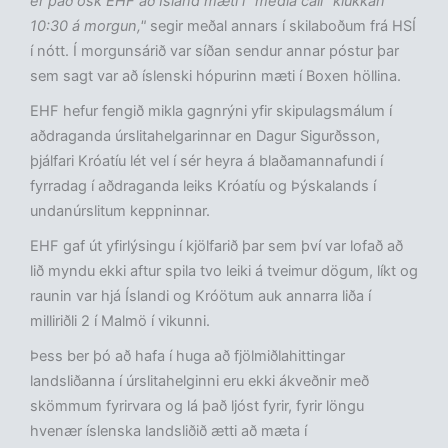
er það ósk EHF að Ísland mæti í "media call" klukkan
10:30 á morgun,"
segir meðal annars í skilaboðum frá HSÍ
í nótt. Í morgunsárið var síðan sendur annar póstur þar
sem sagt var að íslenski hópurinn mæti í Boxen höllina.
EHF hefur fengið mikla gagnrýni yfir skipulagsmálum í
aðdraganda úrslitahelgarinnar en Dagur Sigurðsson,
þjálfari Króatíu lét vel í sér heyra á blaðamannafundi í
fyrradag í aðdraganda leiks Króatíu og Þýskalands í
undanúrslitum keppninnar.
EHF gaf út yfirlýsingu í kjölfarið þar sem því var lofað að
lið myndu ekki aftur spila tvo leiki á tveimur dögum, líkt og
raunin var hjá Íslandi og Króötum auk annarra liða í
milliriðli 2 í Malmö í vikunni.
Þess ber þó að hafa í huga að fjölmiðlahittingar
landsliðanna í úrslitahelginni eru ekki ákveðnir með
skömmum fyrirvara og lá það ljóst fyrir, fyrir löngu
hvenær íslenska landsliðið ætti að mæta í