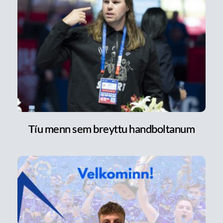
Tíu menn sem breyttu handboltanum