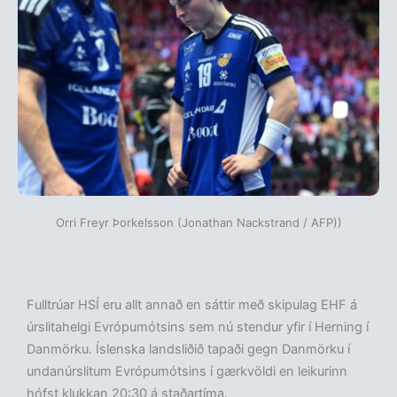
Orri Freyr Þorkelsson (Jonathan Nackstrand / AFP))
Fulltrúar HSÍ eru allt annað en sáttir með skipulag EHF á
úrslitahelgi Evrópumótsins sem nú stendur yfir í Herning í
Danmörku. Íslenska landsliðið tapaði gegn Danmörku í
undanúrslitum Evrópumótsins í gærkvöldi en leikurinn
hófst klukkan 20:30 á staðartíma.