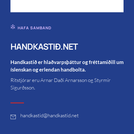
HAFA SAMBAND
HANDKASTIÐ.NET
Handkastið er hlaðvarpsþáttur og fréttamiðill um
íslenskan og erlendan handbolta.
Ritstjórar eru Arnar Daði Arnarsson og Styrmir
Sigurðsson.
handkastid
@handkastid.net