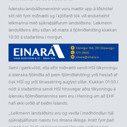
Íslensku landsliðsmennirnir voru mættir upp á liðshótel
sitt rétt fyrir miðnætti og í kjölfarið tók við endurheimt
leikmanna með sjúkraþjálfurum landsliðsins. Leikmenn
landsliðsins áttu síðan að mæta á fjölmiðlahitting klukkan
10:30 á staðartíma í morgun.
Seint í gærkvöldi, eða eftir miðnætti sendi HSÍ tilkynningu
á íslenska fjölmiðla að þeim fjölmiðlahittingi yrði frestað af
ósk HSÍ og yrði tímasetning auglýst síðar. Klukkan 01:50 í
nótt á staðartíma sendi HSÍ hinsvegar aðra tilkynningu á
íslensku fjölmiðlamennina sem eru í Herning um að EHF
hafi ekki orðið af beiðni Íslands.
,,Leikmenn landsliðsins eru og verða í meðhöndlun hjá
sjúkraþjálfurum næstu tvo tímana líklega. Þrátt fyrir það