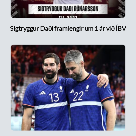
Sigtryggur Daði framlengir um 1 ár við ÍBV