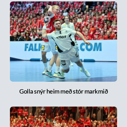
Golla snýr heim með stór markmið