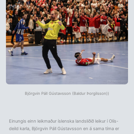
Björgvin Páll Gústavsson (Baldur Þorgilsson))
Einungis einn leikmaður íslenska landsliðið leikur í Olís-
deild karla, Björgvin Páll Gústavsson en á sama tíma er