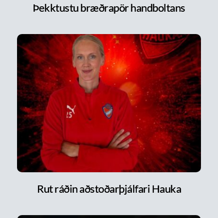
Þekktustu bræðrapör handboltans
Rut ráðin aðstoðarþjálfari Hauka