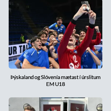
Þýskaland og Slóvenía mætast í úrslitum
EM U18