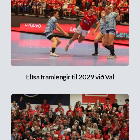
Elísa framlengir til 2029 við Val