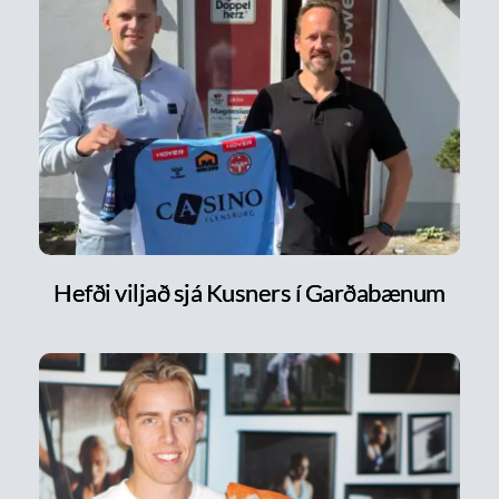
Hefði viljað sjá Kusners í Garðabænum