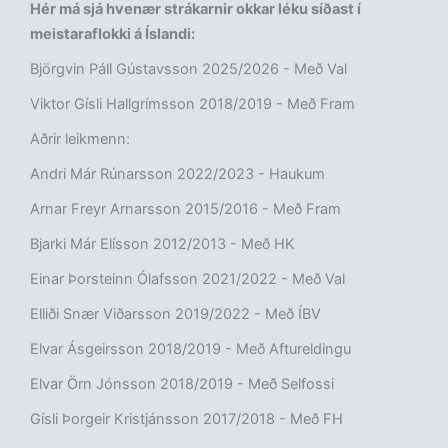
Hér má sjá hvenær strákarnir okkar léku síðast í
meistaraflokki á Íslandi:
Björgvin Páll Gústavsson 2025/2026 - Með Val
Viktor Gísli Hallgrímsson 2018/2019 - Með Fram
Aðrir leikmenn:
Andri Már Rúnarsson 2022/2023 - Haukum
Arnar Freyr Arnarsson 2015/2016 - Með Fram
Bjarki Már Elísson 2012/2013 - Með HK
Einar Þorsteinn Ólafsson 2021/2022 - Með Val
Elliði Snær Viðarsson 2019/2022 - Með ÍBV
Elvar Ásgeirsson 2018/2019 - Með Aftureldingu
Elvar Örn Jónsson 2018/2019 - Með Selfossi
Gísli Þorgeir Kristjánsson 2017/2018 - Með FH