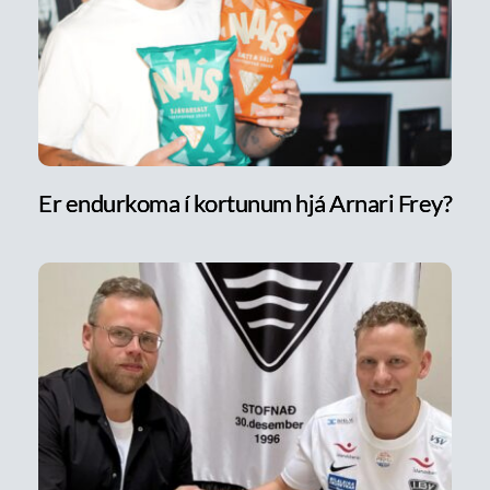
Er endurkoma í kortunum hjá Arnari Frey?