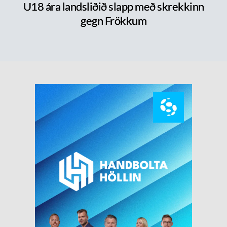
U18 ára landsliðið slapp með skrekkinn
gegn Frökkum