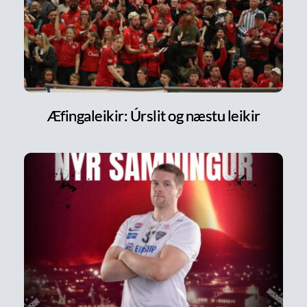
Æfingaleikir: Úrslit og næstu leikir