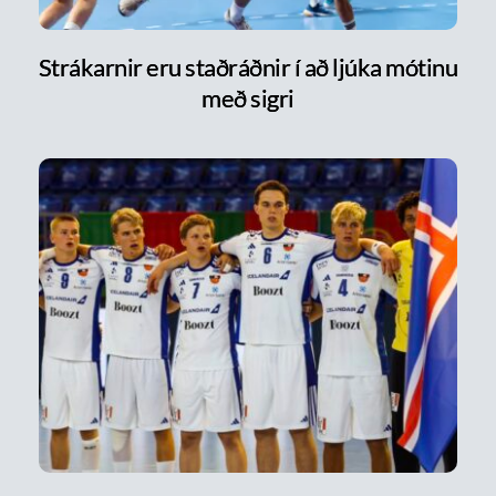
Strákarnir eru staðráðnir í að ljúka mótinu
með sigri