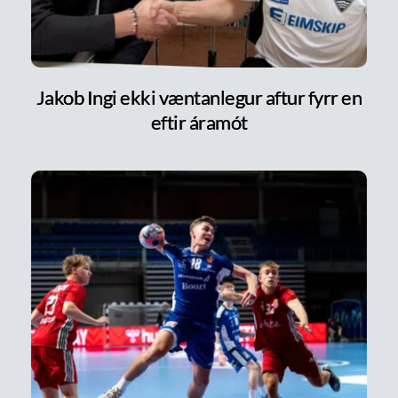
Jakob Ingi ekki væntanlegur aftur fyrr en
eftir áramót