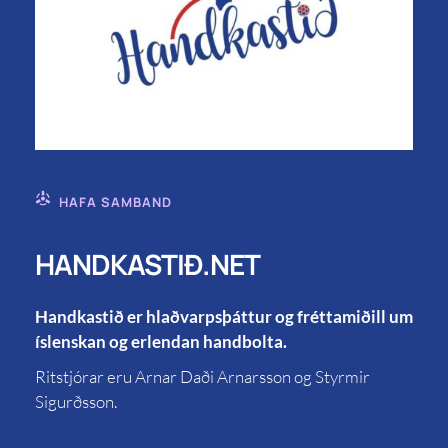
HAFA SAMBAND
HANDKASTIÐ.NET
Handkastið er hlaðvarpsþáttur og fréttamiðill um
íslenskan og erlendan handbolta.
Ritstjórar eru Arnar Daði Arnarsson og Styrmir
Sigurðsson.