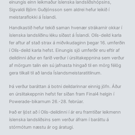
einungis einn leikmaður íslenska landsliðshópsins,
Sigvaldi Björn Guðjónsson sem aldrei hefur leikið í
meistaraflokki á Íslandi.
Handkastið hefur tekið saman hvenær strákarnir okkar í
íslenska landsliðinu léku síðast á Íslandi. Olís-deild karla
fer aftur af stað strax á miðvikudaginn þegar 16. umferðin
í Olís-deild karla hefst. Einungis sjö umferðir eru eftir af
deildinni áður en farið verður í úrslitakeppnina sem verður
af mörgum talin ein sú jafnasta hingað til en mörg félög
gera tilkall til að landa Íslandsmeistaratitlinum.
Þá verður baráttan á botni deildarinnar einnig jöfn. Áður
en úrslitakeppnin hefst fer síðan fram Final4 helgin í
Powerade-bikarnum 26.-28. febrúar.
Það er ljóst að í Olís-deildinni í ár eru framtíðar leikmenn
íslenska landsliðsins sem verður áfram í baráttu á
stórmótum næstu ár og áratugi.