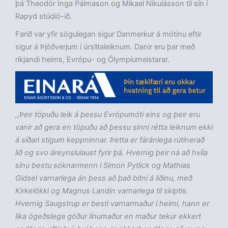
þá Theodór Inga Pálmason og Mikael Nikulásson til sín í
Rapyd stúdíó-ið.
Farið var yfir sögulegan sigur Danmerkur á mótinu eftir
sigur á Þjóðverjum í úrslitaleiknum. Danir eru þar með
ríkjandi heims, Evrópu- og Ólympíumeistarar.
,,Þeir töpuðu leik á þessu Evrópumóti eins og þeir eru
vanir að gera en töpuðu að þessu sinni rétta leiknum ekki
á síðari stigum keppninnar. Þetta er fáránlega rútínerað
lið og svo áreynslulaust fyrir þá. Hvernig þeir ná að hvíla
sínu bestu sóknarmenn í Simon Pytlick og Mathias
Gidsel varnarlega án þess að það bitni á liðinu, með
Kirkelökki og Magnus Landin varnarlega til skiptis.
Hvernig Saugstrup er besti varnarmaður í heimi, hann er
líka ógeðslega góður línumaður en maður tekur ekkert