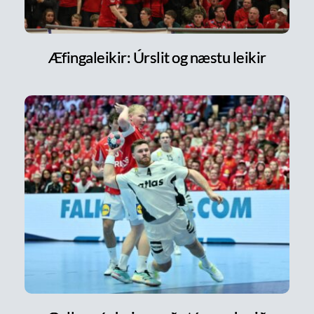
Æfingaleikir: Úrslit og næstu leikir