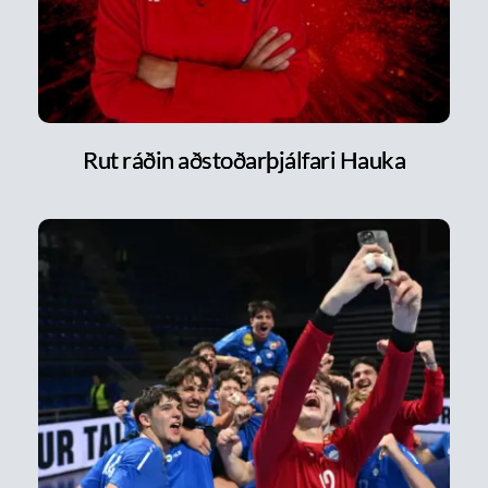
Rut ráðin aðstoðarþjálfari Hauka