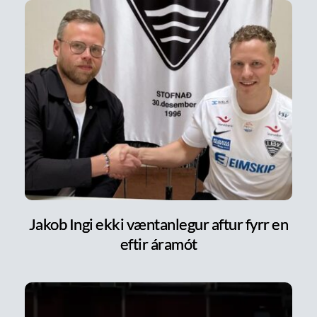
Jakob Ingi ekki væntanlegur aftur fyrr en
eftir áramót