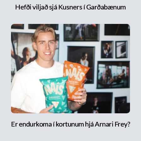
Hefði viljað sjá Kusners í Garðabænum
Er endurkoma í kortunum hjá Arnari Frey?