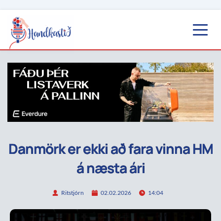
Danmörk er ekki að fara vinna HM
á næsta ári
Ritstjórn
02.02.2026
14:04