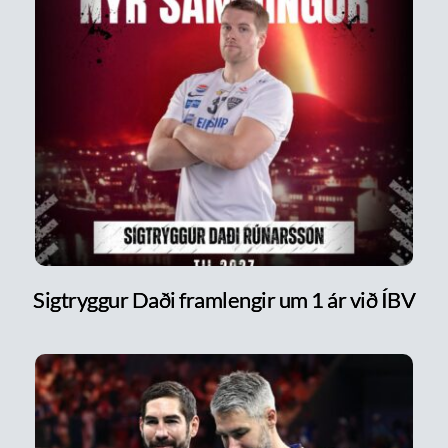
Sigtryggur Daði framlengir um 1 ár við ÍBV