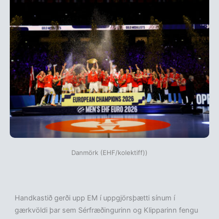
Danmörk (EHF/kolektiff))
Handkastið gerði upp EM í uppgjörsþætti sínum í
gærkvöldi þar sem Sérfræðingurinn og Klipparinn fengu