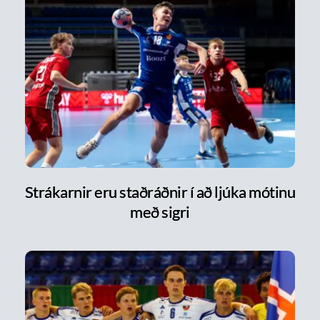
Strákarnir eru staðráðnir í að ljúka mótinu
með sigri