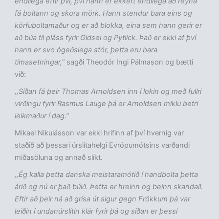
endilega eftir því, því hann er ekkert endilega að reyna
fá boltann og skora mörk. Hann stendur bara eins og
körfuboltamaður og er að blokka, eina sem hann gerir er
að búa til pláss fyrir Gidsel og Pytlick. Það er ekki af því
hann er svo ógeðslega stór, þetta eru bara
tímasetningar,"
sagði Theodór Ingi Pálmason og bætti
við:
,,Síðan fá þeir Thomas Arnoldsen inn í lokin og með fullri
virðingu fyrir Rasmus Lauge þá er Arnoldsen miklu betri
leikmaður í dag.”
Mikael Nikulásson var ekki hrifinn af því hvernig var
staðið að þessari úrslitahelgi Evrópumótsins varðandi
miðasöluna og annað slíkt.
,,Ég kalla þetta danska meistaramótið í handbolta þetta
árið og nú er það búið. Þetta er hreinn og beinn skandall.
Eftir að þeir ná að grísa út sigur gegn Frökkum þá var
leiðin í undanúrslitin klár fyrir þá og síðan er þessi