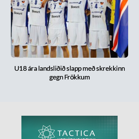
U18 ára landsliðið slapp með skrekkinn
gegn Frökkum