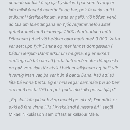
undanúrslit fíaskó og sjá Þýskaland þar sem hvergi er
jafn mikill áhugi á handbolta og þar, þeir fá varla sæti í
stúkunni í úrslitaleiknum. Þetta er galið, við höfum verið
að tala um Íslendingana en Þjóðverjarnir hefðu alltaf
getað komið með einhverja 7.500 áhorfendur á móti
Dönunum þó að við hefðum bara mætt með 3.000. Þetta
var sett upp fyrir Danina og mér fannst dómgæslan í
báðum leikjum Danmerkur um helgina, ég er ekkert
endilega að tala um að þetta hafi verið mútur dómgæsla
en það voru risastór atvik í báðum leikjunum og heilt yfir
hvernig línan var, þá var hún á bandi Dana. Það átti að
láta þá vinna þetta. Ég er hinsvegar sammála því að þeir
eru með besta liðið en þeir þurfa ekki alla þessa hjálp."
,
,Ég skal lofa ykkur því og munið þessi orð, Danmörk er
ekki að fara vinna HM í Þýskalandi á næsta ári,"
sagði
Mikael Nikulásson sem oftast er kallaður Mike.