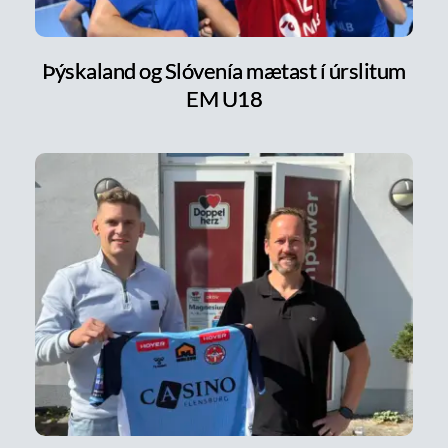
Þýskaland og Slóvenía mætast í úrslitum
EM U18