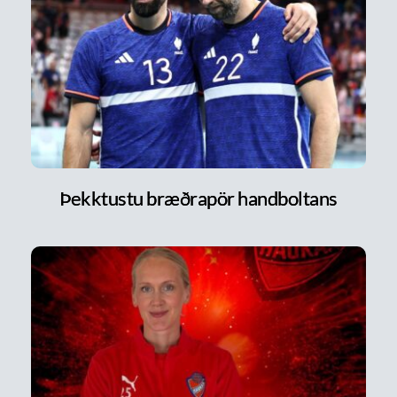
Þekktustu bræðrapör handboltans