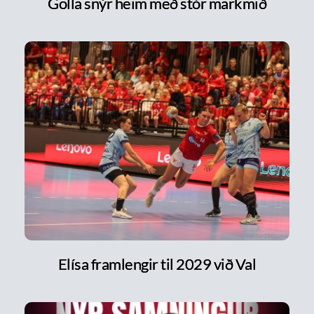
Golla snýr heim með stór markmið
Elísa framlengir til 2029 við Val