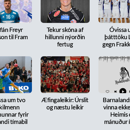
fán Freyr
Tekur skóna af
Óvissa
on til Fram
hillunni nýorðin
þátttöku 
fertug
gegn Frakk
ssa um tvo
Æfingaleikir: Úrslit
Barnalands
ykilmenn
og næstu leikir
vinna ekke
nunnar fyrir
Heimis 
ndi tímabil
mánuður í