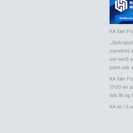
KA fær Fra
,,Sjúkraþj
myndinni e
vel verið 
þeim leik 
KA fær Fra
17:00 en s
leik ÍR og
KA er í 5.s