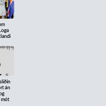
 um
Loga
landi
liðin
rt án
og
 mót