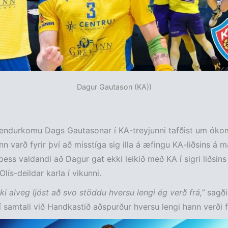
Dagur Gautason (KA))
r endurkomu Dags Gautasonar í KA-treyjunni tafðist um óko
ann varð fyrir því að misstíga sig illa á æfingu KA-liðsins á 
ess valdandi að Dagur gat ekki leikið með KA í sigri liðsins
lís-deildar karla í vikunni.
kki alveg ljóst að svo stöddu hversu lengi ég verð frá,”
sagði
 samtali við Handkastið aðspurður hversu lengi hann verði f