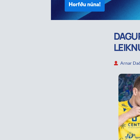
DAGUR
LEIK
Arnar Dað