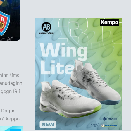
minn tíma
mánudaginn.
 gegn ÍR í
 Dagur
rá keppni.