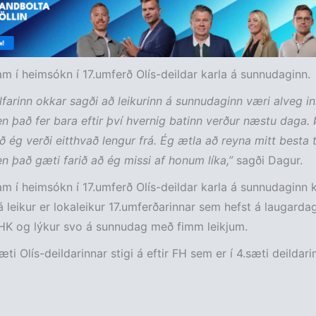
m í heimsókn í 17.umferð Olís-deildar karla á sunnudaginn.
álfarinn okkar sagði að leikurinn á sunnudaginn væri alveg in
n það fer bara eftir því hvernig batinn verður næstu daga.
að ég verði eitthvað lengur frá. Ég ætla að reyna mitt besta t
en það gæti farið að ég missi af honum líka,”
sagði Dagur.
m í heimsókn í 17.umferð Olís-deildar karla á sunnudaginn 
á leikur er lokaleikur 17.umferðarinnar sem hefst á laugard
 HK og lýkur svo á sunnudag með fimm leikjum.
æti Olís-deildarinnar stigi á eftir FH sem er í 4.sæti deildari