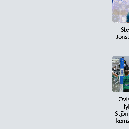
Ste
Jónss
Óvi
l
Stjör
koma