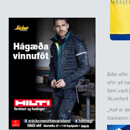
Biðin efti
eftir að h
Sem varð þ
16.umferð O
,,Það er e
Gautason í