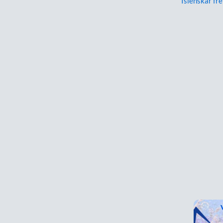
Íslenskar fré