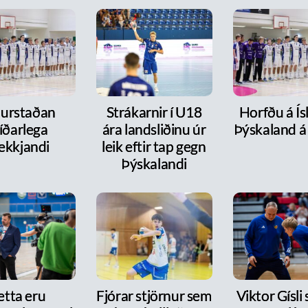
urstaðan
Strákarnir í U18
Horfðu á Ís
íðarlega
ára landsliðinu úr
Þýskaland á
ekkjandi
leik eftir tap gegn
Þýskalandi
etta eru
Fjórar stjörnur sem
Viktor Gísli 