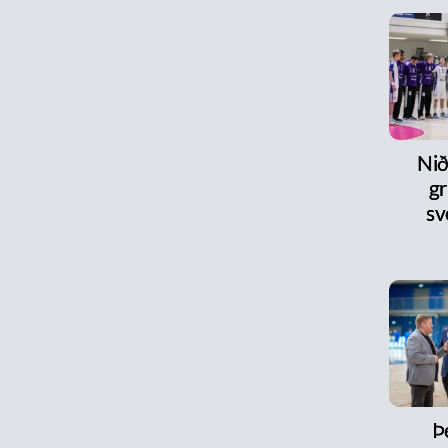
Nið
gr
sv
Þ