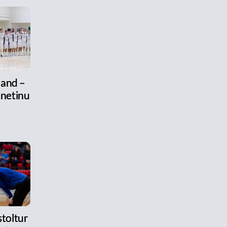
land –
 netinu
stoltur