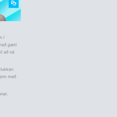
n í
 Það gæti
il að ná
klukkan
aginn með
nnar.