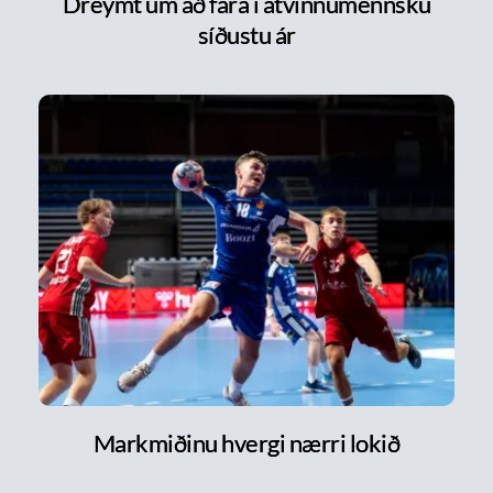
Dreymt um að fara í atvinnumennsku
síðustu ár
Markmiðinu hvergi nærri lokið