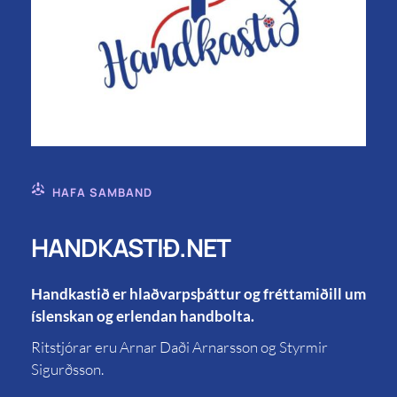
HAFA SAMBAND
HANDKASTIÐ.NET
Handkastið er hlaðvarpsþáttur og fréttamiðill um
íslenskan og erlendan handbolta.
Ritstjórar eru Arnar Daði Arnarsson og Styrmir
Sigurðsson.