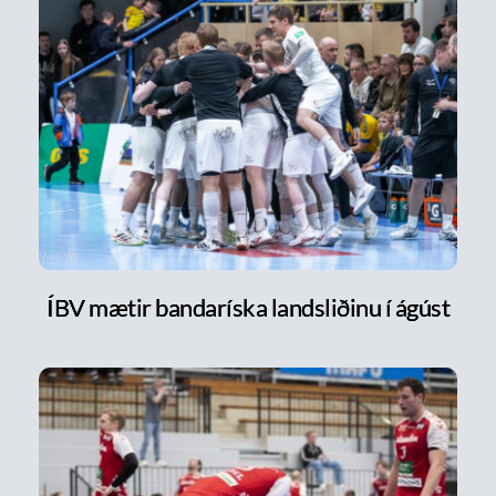
ÍBV mætir bandaríska landsliðinu í ágúst