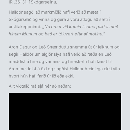
ÍR ,36-31, í Skógarselinu,
Halldór sagði að markmiðið hafi verið að mæta í
Skógarselið og vinna og gera alvöru atlögu að sæti í
úrslitakeppninni.
,,Nú erum við komin í sama pakka með
hinum liðunum og það er töluvert eftir af mótinu."
Aron Dagur og Leó Snær duttu snemma út úr leiknum og
segir Halldór um algjör slys hafi verið að ræða en Leó
meiddist á hné og var eins og hnéskélin hafi færst til.
Aron meiddist á öxl og sagðist Halldór hreinlega ekki vita
hvort hún hafi farið úr lið eða ekki.
Allt viðtalið má sjá hér að neðan: