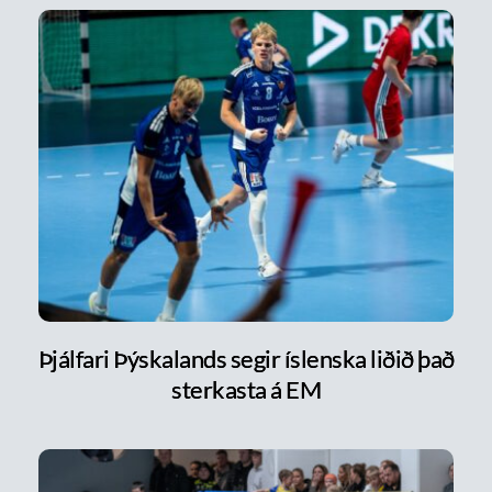
Þjálfari Þýskalands segir íslenska liðið það
sterkasta á EM