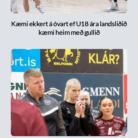
Kæmi ekkert á óvart ef U18 ára landsliðið
kæmi heim með gullið