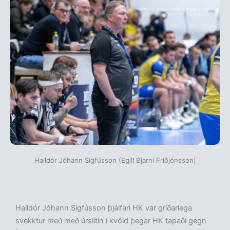
Halldór Jóhann Sigfússon (Egill Bjarni Friðjónsson)
Halldór Jóhann Sigfússon þjálfari HK var gríðarlega
svekktur með með úrslitin í kvöld þegar HK tapaði gegn