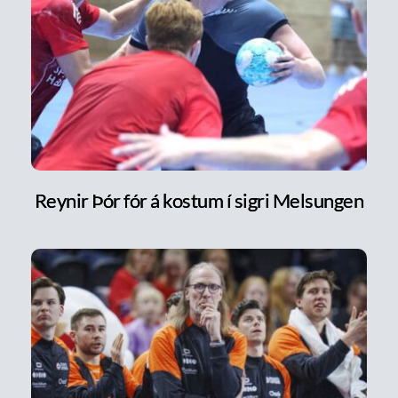
Reynir Þór fór á kostum í sigri Melsungen