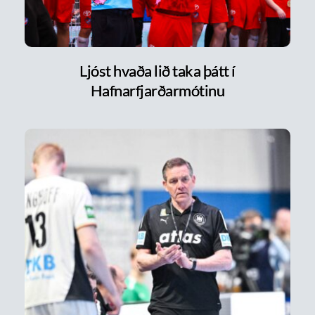
Ljóst hvaða lið taka þátt í
Hafnarfjarðarmótinu