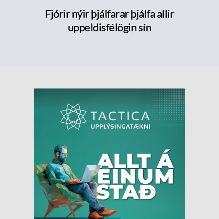
Fjórir nýir þjálfarar þjálfa allir
uppeldisfélögin sín