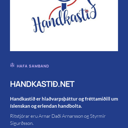
HAFA SAMBAND
HANDKASTIÐ.NET
Handkastið er hlaðvarpsþáttur og fréttamiðill um
íslenskan og erlendan handbolta.
Ritstjórar eru Arnar Daði Arnarsson og Styrmir
Sigurðsson.