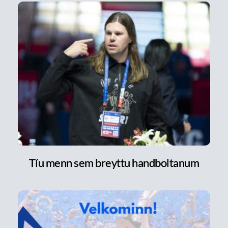
Tíu menn sem breyttu handboltanum