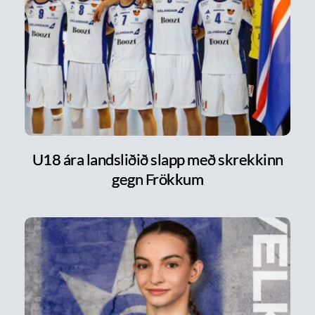
U18 ára landsliðið slapp með skrekkinn
gegn Frökkum