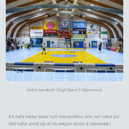
KAKA handbolti ((Egill Bjarni Friðjónsson))
KA hafa heldur betur nýtt heimavöllinn sinn vel í vetur því
liðið hefur unnið sjö af níu leikjum sínum á heimavelli í