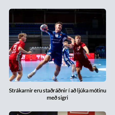
Strákarnir eru staðráðnir í að ljúka mótinu
með sigri