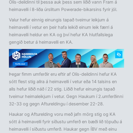
Olís-deildinni til þessa auk þess sem liðið vann Fram á
heimavelli í 8-liða úrslitum Powerade-bikarsins fyrir jól.
Valur hefur einnig einungis tapað tveimur leikjum á
heimavelli í vetur en þeir hafa leikið einum leik færri á
heimavelli heldur en KA og því hefur KA hlutfallslega
gengið betur á heimavelli en KA.
Þegar fimm umferðir eru eftir af Olís-deildinni hefur KA
sótt flest stig allra á heimavelli í vetur eða 14 talsins en
alls hefur liðið náð í 22 stig. Liðið hefur einungis tapað
tveimur heimaleikjum í vetur. Gegn Haukum í 2.umferðinni
32-33 og gegn Aftureldingu í desember 22-28.
Haukar og Afturelding voru með jafn mörg stig og KA
sótt á heimavelli fyrir síðustu umferð en bæði lið töpuðu á
heimavelli í síðustu umferð. Haukar gegn ÍBV með einu