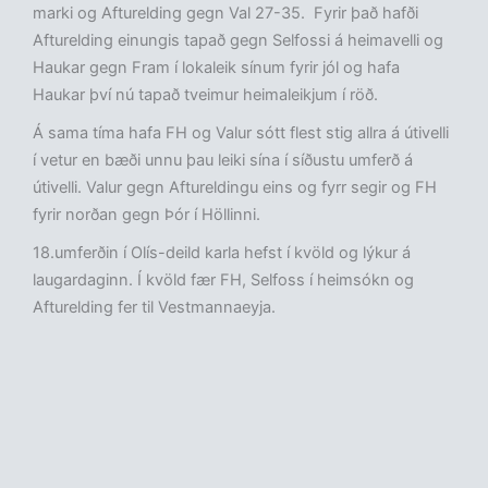
marki og Afturelding gegn Val 27-35. Fyrir það hafði
Afturelding einungis tapað gegn Selfossi á heimavelli og
Haukar gegn Fram í lokaleik sínum fyrir jól og hafa
Haukar því nú tapað tveimur heimaleikjum í röð.
Á sama tíma hafa FH og Valur sótt flest stig allra á útivelli
í vetur en bæði unnu þau leiki sína í síðustu umferð á
útivelli. Valur gegn Aftureldingu eins og fyrr segir og FH
fyrir norðan gegn Þór í Höllinni.
18.umferðin í Olís-deild karla hefst í kvöld og lýkur á
laugardaginn. Í kvöld fær FH, Selfoss í heimsókn og
Afturelding fer til Vestmannaeyja.