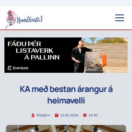
KA með bestan árangur á
heimavelli
Ritstjórn
12.02.2026
16:50