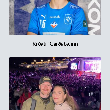
Króati í Garðabæinn