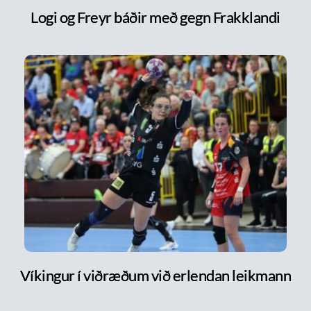
Logi og Freyr báðir með gegn Frakklandi
Víkingur í viðræðum við erlendan leikmann