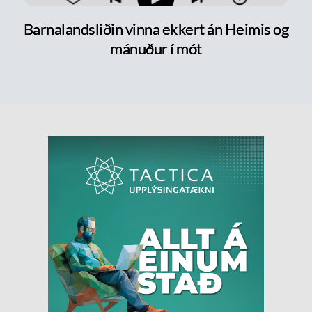
Barnalandsliðin vinna ekkert án Heimis og
mánuður í mót