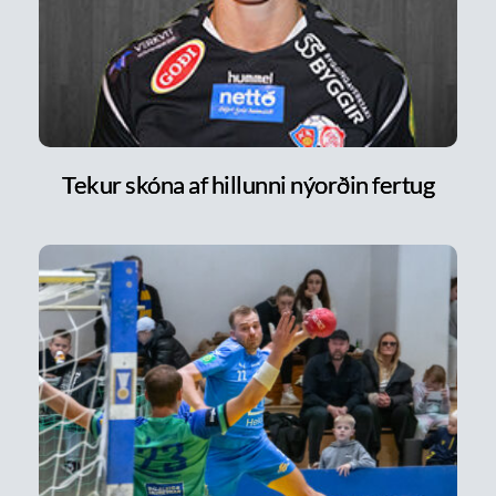
Tekur skóna af hillunni nýorðin fertug