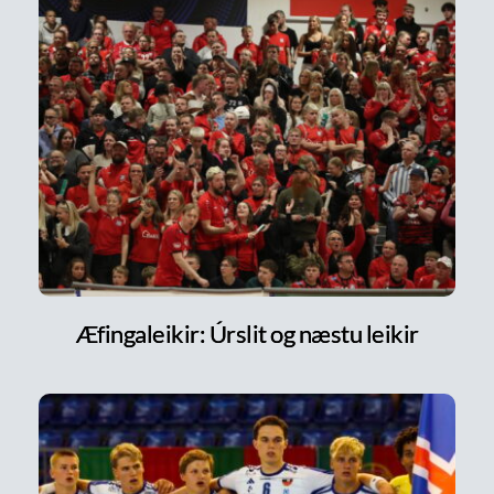
Æfingaleikir: Úrslit og næstu leikir