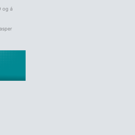
9 og á
Casper