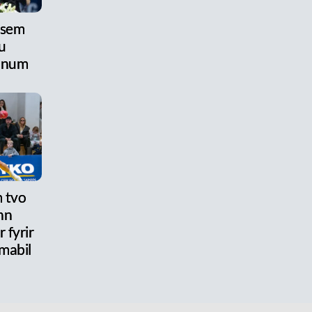
 sem
u
anum
 tvo
nn
 fyrir
mabil