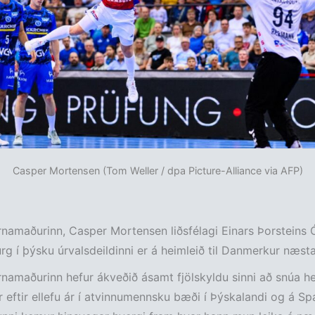
Casper Mortensen (Tom Weller / dpa Picture-Alliance via AFP)
namaðurinn, Casper Mortensen liðsfélagi Einars Þorsteins 
g í þýsku úrvalsdeildinni er á heimleið til Danmerkur næst
namaðurinn hefur ákveðið ásamt fjölskyldu sinni að snúa he
eftir ellefu ár í atvinnumennsku bæði í Þýskalandi og á Spá