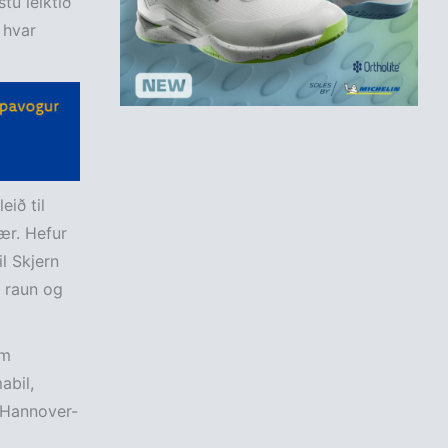
tu leiktíð
 hvar
eið til
gær. Hefur
l Skjern
í raun og
um
abil,
 Hannover-