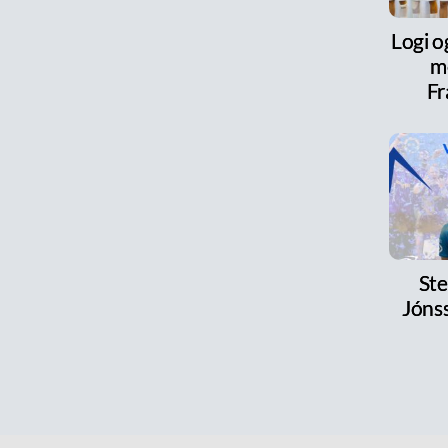
Logi o
m
Fr
Ste
Jónss