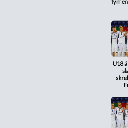
fyrr en
U18 ár
s
skre
F