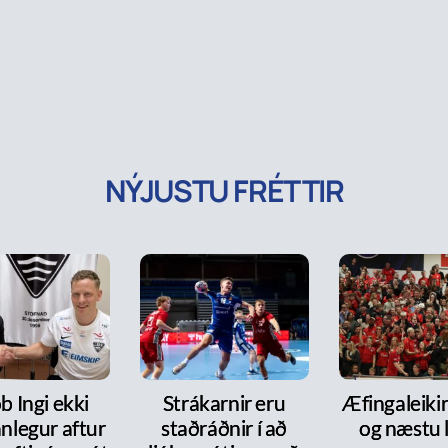
NÝJUSTU FRÉTTIR
b Ingi ekki
Strákarnir eru
Æfingaleikir:
nlegur aftur
staðráðnir í að
og næstu l