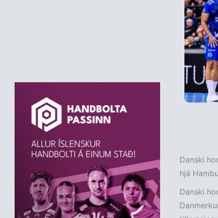
Danski hor
hjá Hambur
Danski hor
Danmerkur 