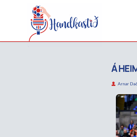
Á HEI
Arnar Dað