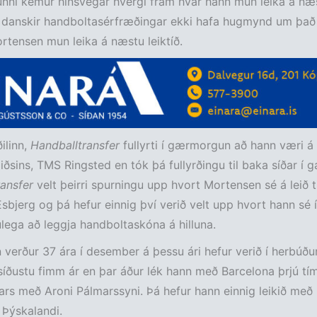
unni kemur hinsvegar hvergi fram hvar hann mun leika á næs
t danskir handboltasérfræðingar ekki hafa hugmynd um það
tensen mun leika á næstu leiktíð.
ilinn,
Handballtransfer
fullyrti í gærmorgun að hann væri á l
liðsins, TMS Ringsted en tók þá fullyrðingu til baka síðar í 
ansfer
velt þeirri spurningu upp hvort Mortensen sé á leið ti
sbjerg og þá hefur einnig því verið velt upp hvort hann sé 
ega að leggja handboltaskóna á hilluna.
verður 37 ára í desember á þessu ári hefur verið í herbúð
ðustu fimm ár en þar áður lék hann með Barcelona þrjú tím
rs með Aroni Pálmarssyni. Þá hefur hann einnig leikið með
 Þýskalandi.