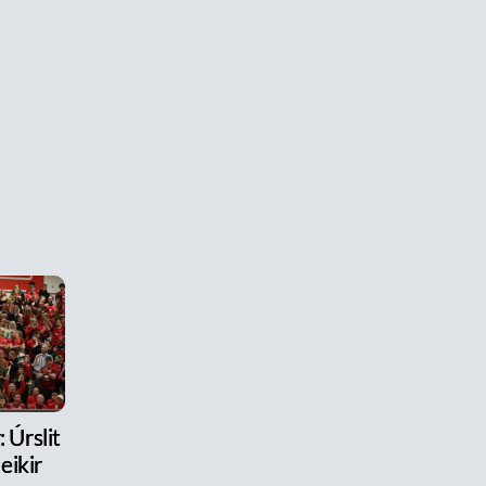
 Úrslit
eikir