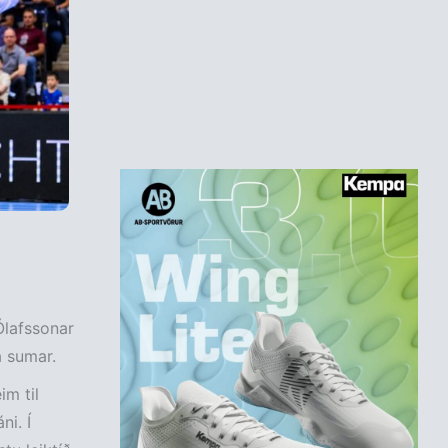
Ólafssonar
a sumar.
im til
ni. Í