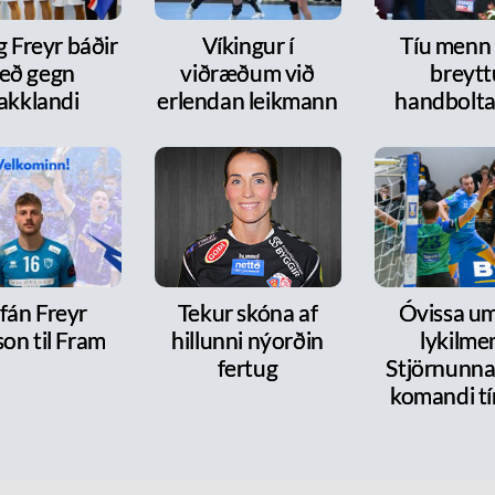
g Freyr báðir
Víkingur í
Tíu menn
eð gegn
viðræðum við
breytt
akklandi
erlendan leikmann
handbolt
fán Freyr
Tekur skóna af
Óvissa um
on til Fram
hillunni nýorðin
lykilme
fertug
Stjörnunnar
komandi tí