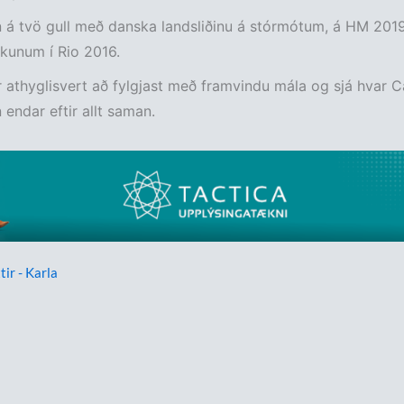
 á tvö gull með danska landsliðinu á stórmótum, á HM 201
kunum í Rio 2016.
 athyglisvert að fylgjast með framvindu mála og sjá hvar 
endar eftir allt saman.
tir - Karla