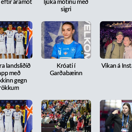
 eftir áramót
ljúka mótinu með
sigri
a landsliðið
Króati í
Vikan á Ins
lapp með
Garðabæinn
kkinn gegn
rökkum