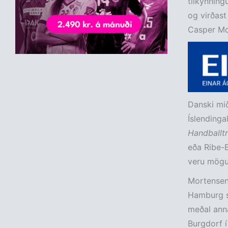
tilkynning
og virðas
Casper Mor
Danski mið
Íslendinga
Handballtr
eða Ribe-E
veru mögul
Mortensen 
Hamburg sí
meðal anna
Burgdorf í