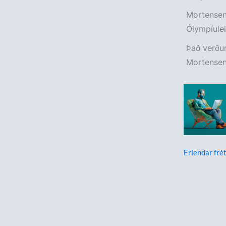
Mortensen
Ólympíulei
Það verður
Mortensen 
Erlendar frét