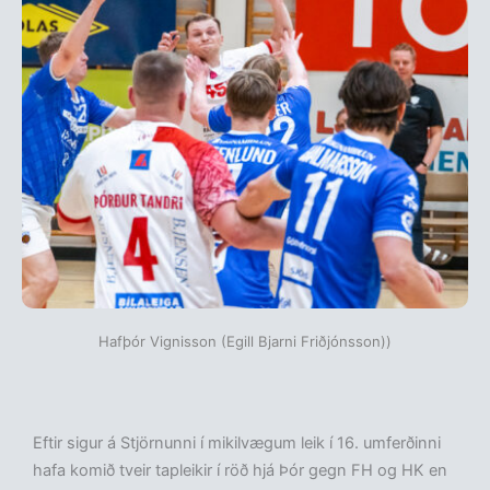
Hafþór Vignisson (Egill Bjarni Friðjónsson))
Eftir sigur á Stjörnunni í mikilvægum leik í 16. umferðinni
hafa komið tveir tapleikir í röð hjá Þór gegn FH og HK en