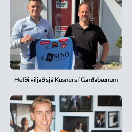
Hefði viljað sjá Kusners í Garðabænum