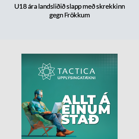
U18 ára landsliðið slapp með skrekkinn
gegn Frökkum