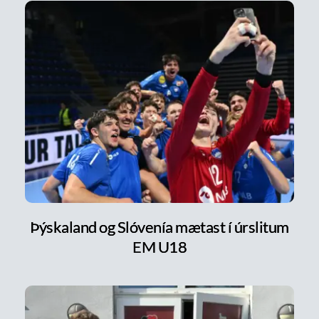
Þýskaland og Slóvenía mætast í úrslitum
EM U18