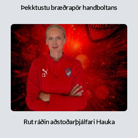
Þekktustu bræðrapör handboltans
Rut ráðin aðstoðarþjálfari Hauka