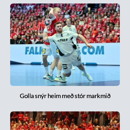
Golla snýr heim með stór markmið