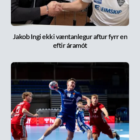
Jakob Ingi ekki væntanlegur aftur fyrr en
eftir áramót