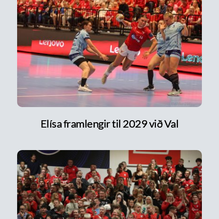
Elísa framlengir til 2029 við Val