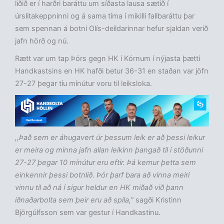
liðið er í harðri baráttu um síðasta lausa sætið í
úrslitakeppninni og á sama tíma í mikilli fallbaráttu þar
sem spennan á botni Olís-deildarinnar hefur sjaldan verið
jafn hörð og nú.
Rætt var um tap Þórs gegn HK í Kórnum í nýjasta þætti
Handkastsins en HK hafði betur 36-31 en staðan var jöfn
27-27 þegar tíu mínútur voru til leiksloka.
,,Það sem er áhugavert úr þessum leik er að þessi leikur
er meira og minna jafn allan leikinn þangað til í stöðunni
27-27 þegar 10 mínútur eru eftir. Þá kemur þetta sem
einkennir þessi botnlið. Þór þarf bara að vinna meiri
vinnu til að ná í sigur heldur en HK miðað við þann
iðnaðarbolta sem þeir eru að spila,”
sagði Kristinn
Björgúlfsson sem var gestur í Handkastinu.