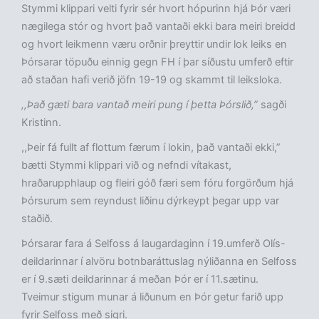
Stymmi klippari velti fyrir sér hvort hópurinn hjá Þór væri
nægilega stór og hvort það vantaði ekki bara meiri breidd
og hvort leikmenn væru orðnir þreyttir undir lok leiks en
Þórsarar töpuðu einnig gegn FH í þar síðustu umferð eftir
að staðan hafi verið jöfn 19-19 og skammt til leiksloka.
,,Það gæti bara vantað meiri pung í þetta Þórslið,”
sagði
Kristinn.
,,Þeir fá fullt af flottum færum í lokin, það vantaði ekki,”
bætti Stymmi klippari við og nefndi vítakast,
hraðarupphlaup og fleiri góð færi sem fóru forgörðum hjá
Þórsurum sem reyndust liðinu dýrkeypt þegar upp var
staðið.
Þórsarar fara á Selfoss á laugardaginn í 19.umferð Olís-
deildarinnar í alvöru botnbaráttuslag nýliðanna en Selfoss
er í 9.sæti deildarinnar á meðan Þór er í 11.sætinu.
Tveimur stigum munar á liðunum en Þór getur farið upp
fyrir Selfoss með sigri.