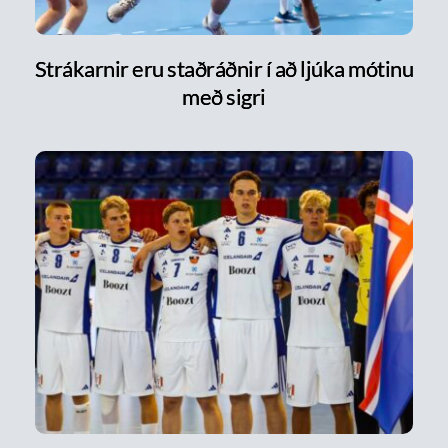
Strákarnir eru staðráðnir í að ljúka mótinu
með sigri