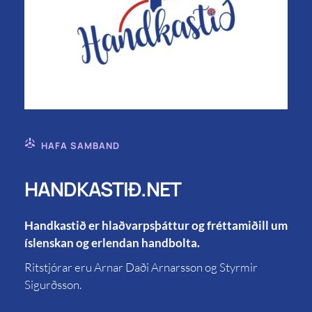
HAFA SAMBAND
HANDKASTIÐ.NET
Handkastið er hlaðvarpsþáttur og fréttamiðill um
íslenskan og erlendan handbolta.
Ritstjórar eru Arnar Daði Arnarsson og Styrmir
Sigurðsson.