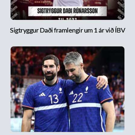
Sigtryggur Daði framlengir um 1 ár við ÍBV