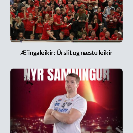
Æfingaleikir: Úrslit og næstu leikir