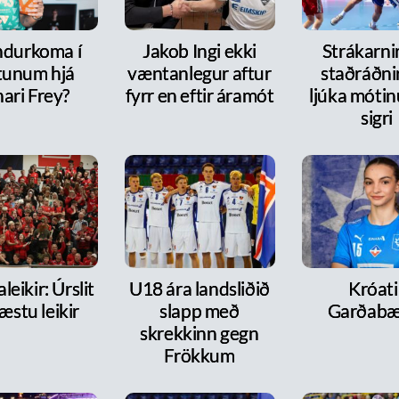
ndurkoma í
Jakob Ingi ekki
Strákarni
tunum hjá
væntanlegur aftur
staðráðnir
ari Frey?
fyrr en eftir áramót
ljúka móti
sigri
leikir: Úrslit
U18 ára landsliðið
Króati 
æstu leikir
slapp með
Garðabæ
skrekkinn gegn
Frökkum