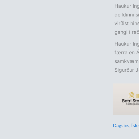
Haukur Ing
deildinni 
virðist hin
gangi í ra
Haukur Ing
færra en Á
samkvæmt 
Sigurður Je
Dagsins
,
Ísle