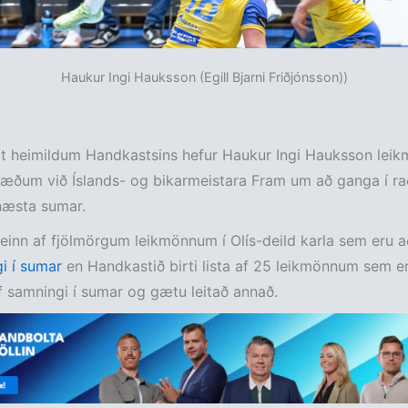
Haukur Ingi Hauksson (Egill Bjarni Friðjónsson))
heimildum Handkastsins hefur Haukur Ingi Hauksson leik
ðræðum við Íslands- og bikarmeistara Fram um að ganga í ra
næsta sumar.
einn af fjölmörgum leikmönnum í Olís-deild karla sem eru 
gi í sumar
en Handkastið birti lista af 25 leikmönnum sem e
f samningi í sumar og gætu leitað annað.