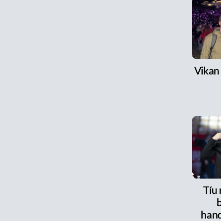
Vikan
Tíu
han