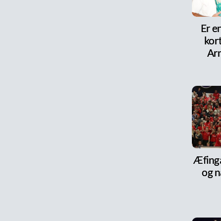
Er e
kor
Arn
Æfinga
og n