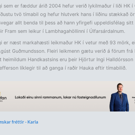
i sem er fæddur árið 2004 hefur verið lykilmaður í liði HK í 
síðustu tvö tímabil og hefur hlutverk hans í liðinu stækkað ör
svegar allt benda til þess að hann yfirgefi uppeldisfélag sit
ðir Fram sem leikur í Lambhagahöllinni í Úlfarsárdalnum.
i er næst markahæsti leikmaður HK í vetur með 93 mörk, e
gúst Guðmundsson. Fleiri leikmenn gætu verið á förum frá
heimildum Handkastsins eru þeir Hjörtur Ingi Halldórsson
fferson líklegir til að ganga í raðir Hauka eftir tímabilið.
nskar fréttir - Karla