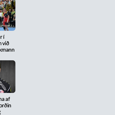
 í
 við
ikmann
na af
ýorðin
g