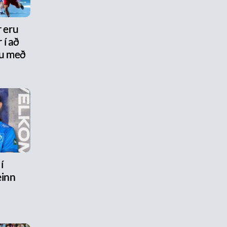
r eru
 í að
nu með
í
inn