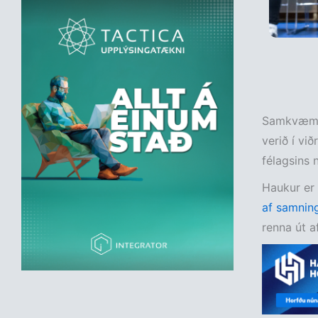
Samkvæmt 
verið í vi
félagsins 
Haukur er 
af samnin
renna út a