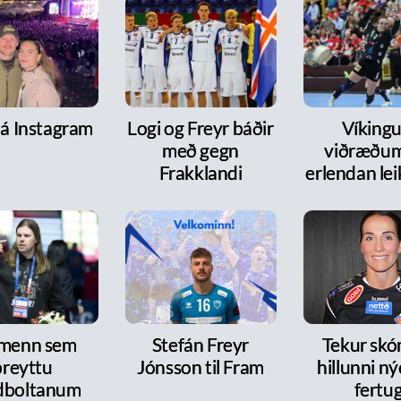
 á Instagram
Logi og Freyr báðir
Víkingur
með gegn
viðræðum
Frakklandi
erlendan le
 menn sem
Stefán Freyr
Tekur skó
breyttu
Jónsson til Fram
hillunni n
dboltanum
fertu