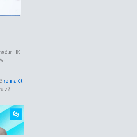
maður HK
ðir
að
renna út
ru að