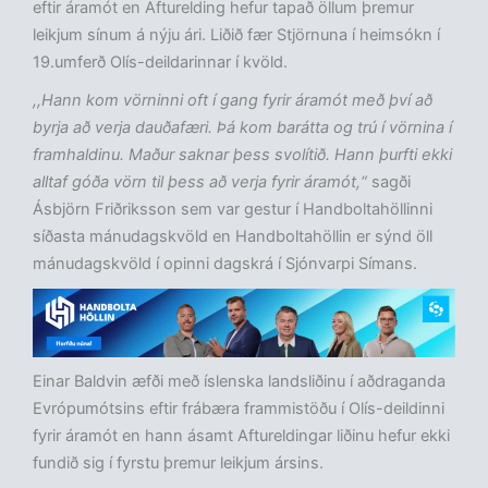
eftir áramót en Afturelding hefur tapað öllum þremur
leikjum sínum á nýju ári. Liðið fær Stjörnuna í heimsókn í
19.umferð Olís-deildarinnar í kvöld.
,,Hann kom vörninni oft í gang fyrir áramót með því að
byrja að verja dauðafæri. Þá kom barátta og trú í vörnina í
framhaldinu. Maður saknar þess svolítið. Hann þurfti ekki
alltaf góða vörn til þess að verja fyrir áramót,“
sagði
Ásbjörn Friðriksson sem var gestur í Handboltahöllinni
síðasta mánudagskvöld en Handboltahöllin er sýnd öll
mánudagskvöld í opinni dagskrá í Sjónvarpi Símans.
Einar Baldvin æfði með íslenska landsliðinu í aðdraganda
Evrópumótsins eftir frábæra frammistöðu í Olís-deildinni
fyrir áramót en hann ásamt Aftureldingar liðinu hefur ekki
fundið sig í fyrstu þremur leikjum ársins.