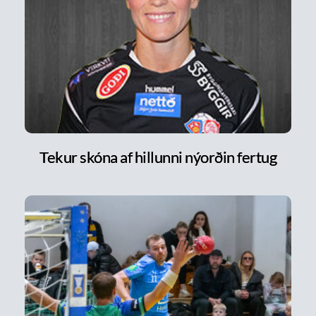
Tekur skóna af hillunni nýorðin fertug