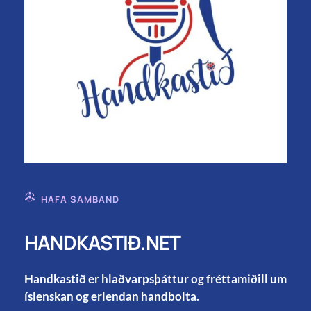
HAFA SAMBAND
HANDKASTIÐ.NET
Handkastið er hlaðvarpsþáttur og fréttamiðill um
íslenskan og erlendan handbolta.