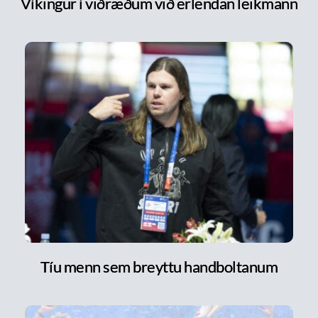
Víkingur í viðræðum við erlendan leikmann
Tíu menn sem breyttu handboltanum