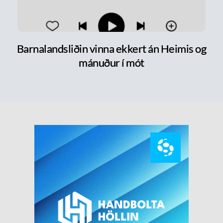
Barnalandsliðin vinna ekkert án Heimis og
mánuður í mót