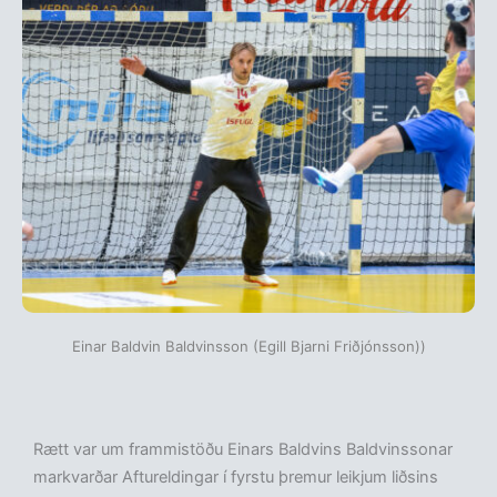
Einar Baldvin Baldvinsson (Egill Bjarni Friðjónsson))
Rætt var um frammistöðu Einars Baldvins Baldvinssonar
markvarðar Aftureldingar í fyrstu þremur leikjum liðsins