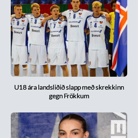
U18 ára landsliðið slapp með skrekkinn
gegn Frökkum