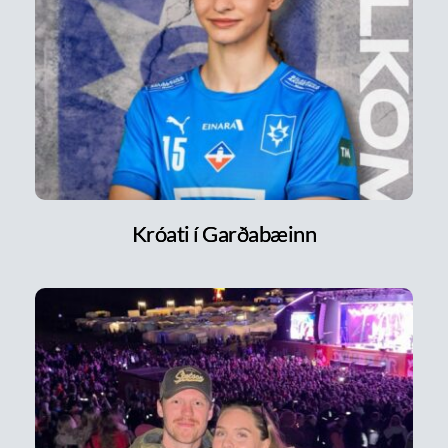
Króati í Garðabæinn