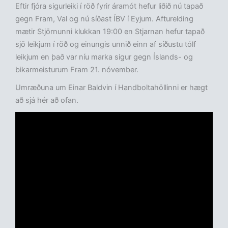
Eftir fjóra sigurleiki í röð fyrir áramót hefur liðið nú tapað
gegn Fram, Val og nú síðast ÍBV í Eyjum. Afturelding
mætir Stjörnunni klukkan 19:00 en Stjarnan hefur tapað
sjö leikjum í röð og einungis unnið einn af síðustu tólf
leikjum en það var níu marka sigur gegn Íslands- og
bikarmeisturum Fram 21. nóvember.
Umræðuna um Einar Baldvin í Handboltahöllinni er hægt
að sjá hér að ofan.