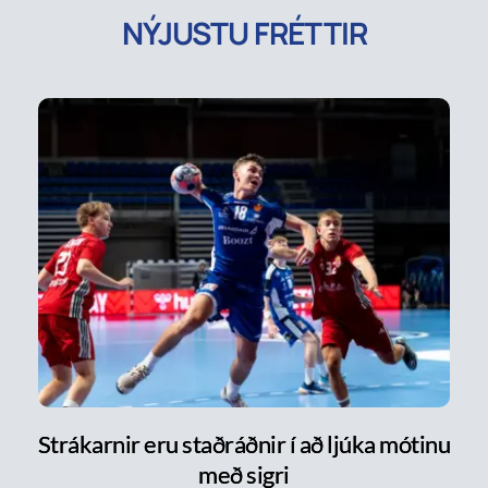
NÝJUSTU FRÉTTIR
Strákarnir eru staðráðnir í að ljúka mótinu
með sigri