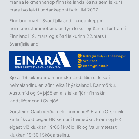
manna leikmannahóp finnska landsliðsins sem leikur í
mars tvo leiki í undankeppni fyrir HM 2027.
Finnland mætir Svartfjallalandi í undankeppni
heimsmeistaramótsins en fyrri leikur þjóðanna fer fram í
Finnlandi 19. mars og síðari leikurinn 22.mars í
Svartfjallalandi.
Sjö af 16 leikmönnum finnska landsliðsins leika í
heimalandinu en aðrir leika í Þýskalandi, Danmörku,
Austurríki og Svíþjóð en alls leika fjórir finnskir
landsliðsmenn í Svíþjóð.
Þorsteinn Gauti verður í eldlínunni með Fram í Olís-deild
karla í kvöld þegar HK kemur í heimsókn. Fram og HK
eigast við klukkan 19:00 í kvöld. ÍR og Valur mætast
klukkan 19:30 í Skógarselinu.