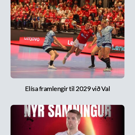
Elísa framlengir til 2029 við Val