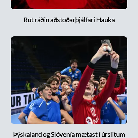
Rut ráðin aðstoðarþjálfari Hauka
Þýskaland og Slóvenía mætast í úrslitum