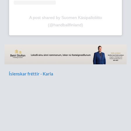
A post shared by Suomen Käsipalloliitto
(@handballfinland)
Íslenskar fréttir - Karla