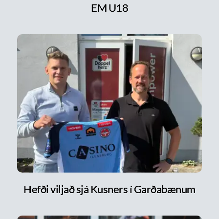
EM U18
Hefði viljað sjá Kusners í Garðabænum