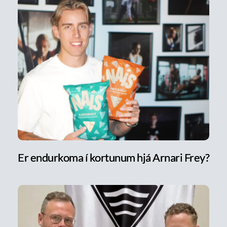
Er endurkoma í kortunum hjá Arnari Frey?