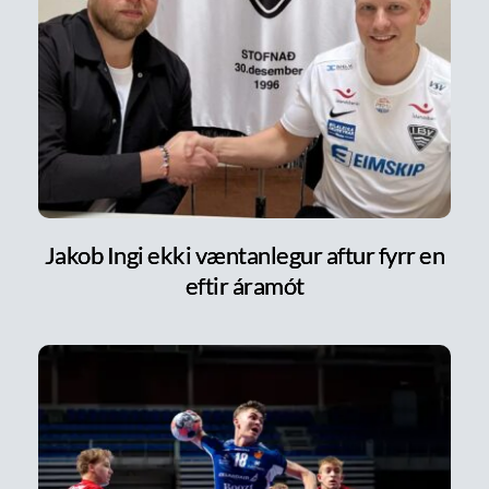
Jakob Ingi ekki væntanlegur aftur fyrr en
eftir áramót