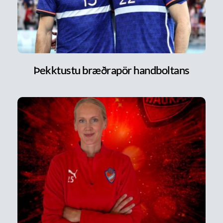
Þekktustu bræðrapör handboltans