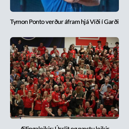
Tymon Ponto verður áfram hjá Víði í Garði
Æfingaleikir: Úrslit og næstu leikir