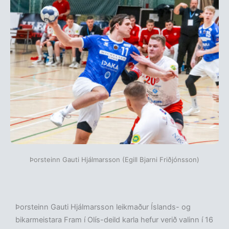
Þorsteinn Gauti Hjálmarsson (Egill Bjarni Friðjónsson)
Þorsteinn Gauti Hjálmarsson leikmaður Íslands- og
bikarmeistara Fram í Olís-deild karla hefur verið valinn í 16