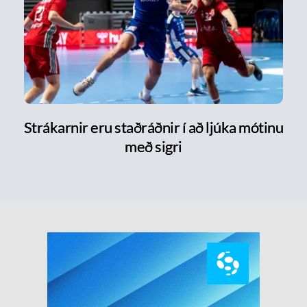
Strákarnir eru staðráðnir í að ljúka mótinu
með sigri