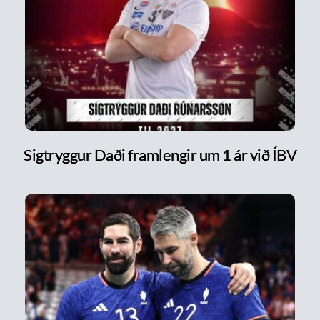
Sigtryggur Daði framlengir um 1 ár við ÍBV