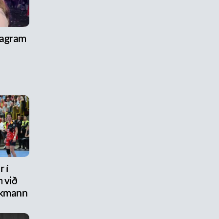
tagram
 í
 við
ikmann