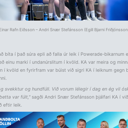
Einar Rafn Eiðsson – Andri Snær Stefánsson (Egill Bjarni Friðjónsson
að bíta í það súra epli að falla úr leik í Powerade-bikarnum e
ð einu marki í undanúrslitum í kvöld. KA var meira og minn
nn í kvöld en fyrirfram var búist við sigri KA í leiknum gegn bo
nni.
ög svekktur og hundfúll. Við vorum lélegir í dag en ég vil ósk
þetta var fúlt,"
sagði Andri Snær Stefánsson þjálfari KA í viðt
eftir leik.