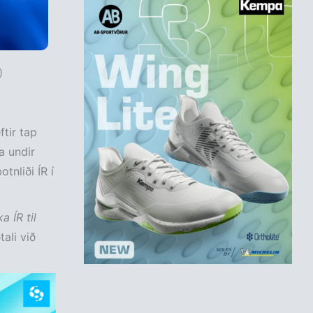
)
ftir tap
a undir
tnliði ÍR í
a ÍR til
ali við