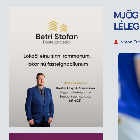
MJÖG 
LÉLEGI
Anton Fre