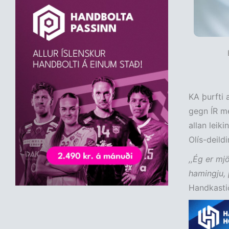
KA þurfti 
gegn ÍR me
allan leiki
Olís-deildi
,,Ég er mj
hamingju, 
Handkastið 