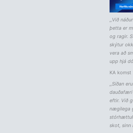
,,Við náðu
þetta er m
og ragir. 
skýtur okk
vera að sm
upp hjá d
KA komst y
,,Síðan e
dauðafæri 
eftir. Við
nægilega g
stórhættul
skot, sinn 