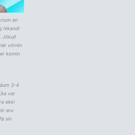
eiknum en
g hikandi
. Jökull
mér vörnin
 er komin
fáum 3-4
úta var
ra ekki
ir eru
fá sín