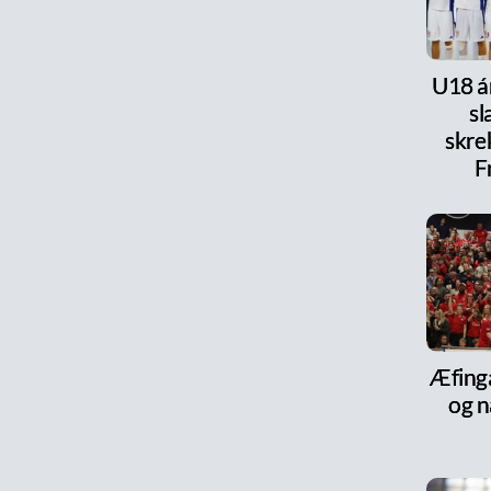
U18 ár
s
skre
F
Æfinga
og n