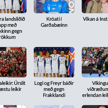
a landsliðið
Króati í
Vikan á Ins
lapp með
Garðabæinn
kkinn gegn
rökkum
leikir: Úrslit
Logi og Freyr báðir
Víkingur
æstu leikir
með gegn
viðræðum
Frakklandi
erlendan le