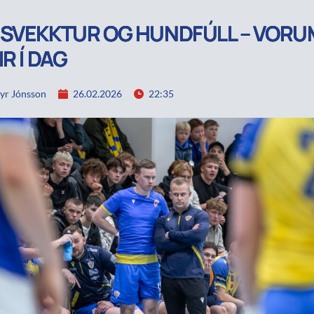
SVEKKTUR OG HUNDFÚLL – VORU
R Í DAG
yr Jónsson
26.02.2026
22:35