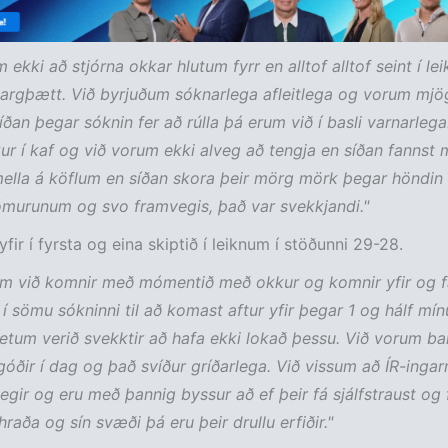
m ekki að stjórna okkar hlutum fyrr en alltof alltof seint í l
argþætt. Við byrjuðum sóknarlega afleitlega og vorum mjö
Síðan þegar sóknin fer að rúlla þá erum við í basli varnarlega
ur í kaf og við vorum ekki alveg að tengja en síðan fannst 
ella á köflum en síðan skora þeir mörg mörk þegar höndin
ómurunum og svo framvegis, það var svekkjandi."
fir í fyrsta og eina skiptið í leiknum í stöðunni 29-28.
rum við komnir með mómentið með okkur og komnir yfir og 
í sömu sókninni til að komast aftur yfir þegar 1 og hálf mín
 getum verið svekktir að hafa ekki lokað þessu. Við vorum ba
óðir í dag og það svíður gríðarlega. Við vissum að ÍR-ingarn
egir og eru með þannig byssur að ef þeir fá sjálfstraust og 
hraða og sín svæði þá eru þeir drullu erfiðir."