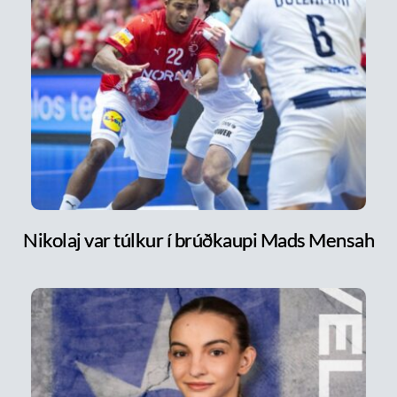
Nikolaj var túlkur í brúðkaupi Mads Mensah