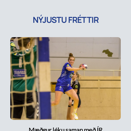
NÝJUSTU FRÉTTIR
Mæðgur léku saman með ÍR