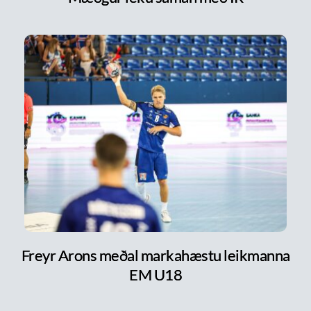
Freyr Arons meðal markahæstu leikmanna
EM U18