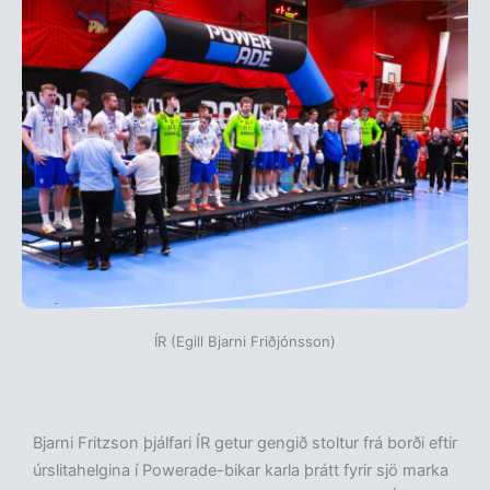
ÍR (Egill Bjarni Friðjónsson)
Bjarni Fritzson þjálfari ÍR getur gengið stoltur frá borði eftir
úrslitahelgina í Powerade-bikar karla þrátt fyrir sjö marka