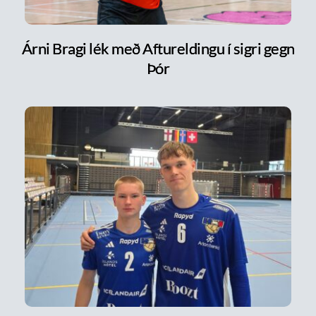
Árni Bragi lék með Aftureldingu í sigri gegn
Þór