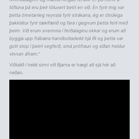
töfluna þá eru þeir töluvert betri en við. En fyrir mig var
þetta ómetanleg reynsla fyrir strákana, ég er ótrúlega
þakklátur fyrir tækifærið og fara í gegnum þetta ferli með
þeim. Við erum snemma í ferðalaginu okkar og erum að
byggja upp frábæra handboltadeild hjá ÍR og þetta var
gott stop í þeirri vegferð, smá prófraun og síðan heldur
vinnan áfram."
Viðtalið í heild sinni við Bjarna er hægt að sjá hér að
neðan.