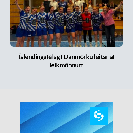
Íslendingafélag í Danmörku leitar af
leikmönnum