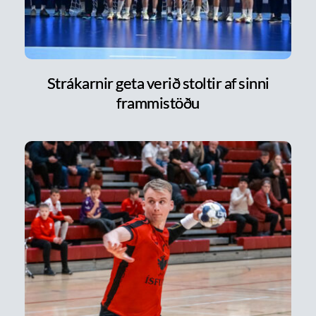
Strákarnir geta verið stoltir af sinni
frammistöðu