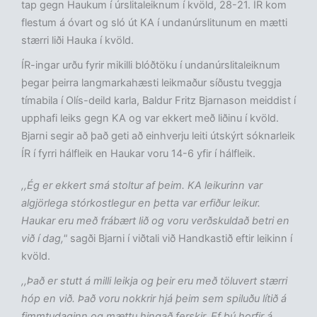
tap gegn Haukum í úrslitaleiknum í kvöld, 28-21. ÍR kom
flestum á óvart og sló út KA í undanúrslitunum en mætti
stærri liði Hauka í kvöld.
ÍR-ingar urðu fyrir mikilli blóðtöku í undanúrslitaleiknum
þegar þeirra langmarkahæsti leikmaður síðustu tveggja
tímabila í Olís-deild karla, Baldur Fritz Bjarnason meiddist í
upphafi leiks gegn KA og var ekkert með liðinu í kvöld.
Bjarni segir að það geti að einhverju leiti útskýrt sóknarleik
ÍR í fyrri hálfleik en Haukar voru 14-6 yfir í hálfleik.
,,Ég er ekkert smá stoltur af þeim. KA leikurinn var
algjörlega stórkostlegur en þetta var erfiður leikur.
Haukar eru með frábært lið og voru verðskuldað betri en
við í dag,"
sagði Bjarni í viðtali við Handkastið eftir leikinn í
kvöld.
,,Það er stutt á milli leikja og þeir eru með töluvert stærri
hóp en við. Það voru nokkrir hjá þeim sem spiluðu lítið á
fimmtudaginn og mættu hingað ferskir. Ef þú horfir á