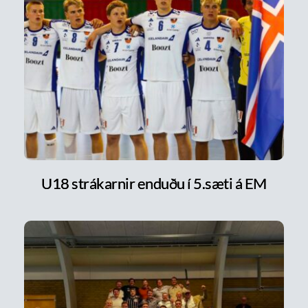
U18 strákarnir enduðu í 5.sæti á EM