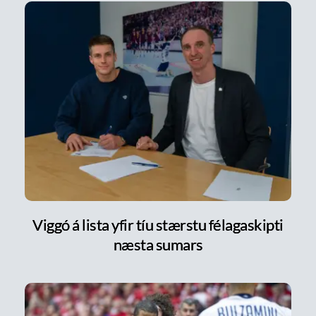
Viggó á lista yfir tíu stærstu félagaskipti
næsta sumars