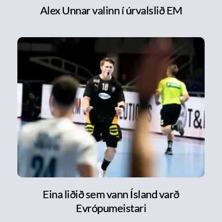
Alex Unnar valinn í úrvalslið EM
Eina liðið sem vann Ísland varð
Evrópumeistari