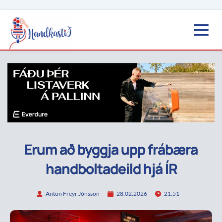
Erum að byggja upp frábæra
handboltadeild hjá ÍR
Anton Freyr Jónsson
28.02.2026
21:51