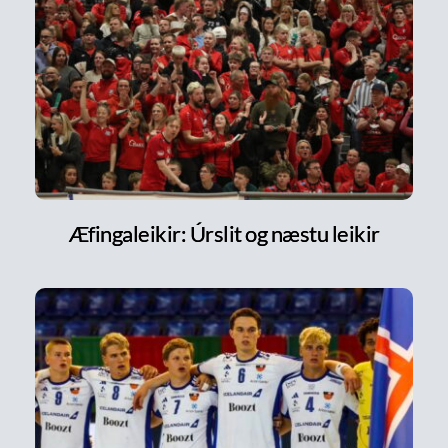
Æfingaleikir: Úrslit og næstu leikir