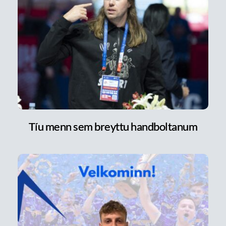
Tíu menn sem breyttu handboltanum