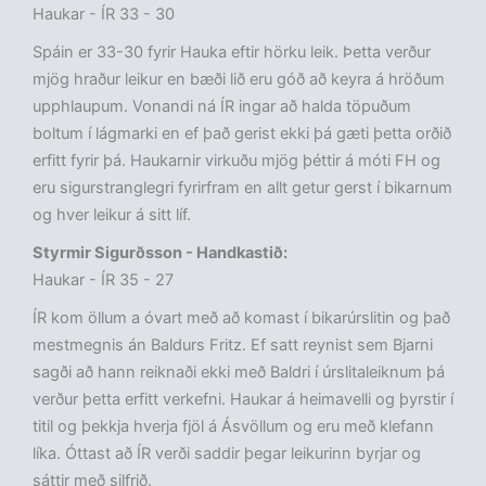
Haukar - ÍR 33 - 30
Spáin er 33-30 fyrir Hauka eftir hörku leik. Þetta verður
mjög hraður leikur en bæði lið eru góð að keyra á hröðum
upphlaupum. Vonandi ná ÍR ingar að halda töpuðum
boltum í lágmarki en ef það gerist ekki þá gæti þetta orðið
erfitt fyrir þá. Haukarnir virkuðu mjög þéttir á móti FH og
eru sigurstranglegri fyrirfram en allt getur gerst í bikarnum
og hver leikur á sitt líf.
Styrmir Sigurðsson - Handkastið:
Haukar - ÍR 35 - 27
ÍR kom öllum a óvart með að komast í bikarúrslitin og það
mestmegnis án Baldurs Fritz. Ef satt reynist sem Bjarni
sagði að hann reiknaði ekki með Baldri í úrslitaleiknum þá
verður þetta erfitt verkefni. Haukar á heimavelli og þyrstir í
titil og þekkja hverja fjöl á Ásvöllum og eru með klefann
líka. Óttast að ÍR verði saddir þegar leikurinn byrjar og
sáttir með silfrið.