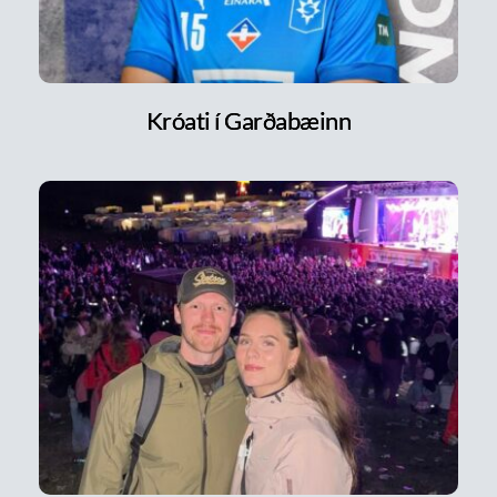
Króati í Garðabæinn