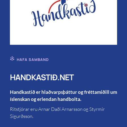
HAFA SAMBAND
HANDKASTIÐ.NET
Handkastið er hlaðvarpsþáttur og fréttamiðill um
íslenskan og erlendan handbolta.
Ritstjórar eru Arnar Daði Arnarsson og Styrmir
Sigurðsson.