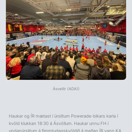
Ásvellir (ADA))
Haukar og ÍR mætast í úrslitum Powerade-bikars karla í
kvöld klukkan 18:30 á Ásvöllum. Haukar unnu FH í
undanúrslitum á fimmtudagskvöldið á meðan ÍR vann KA