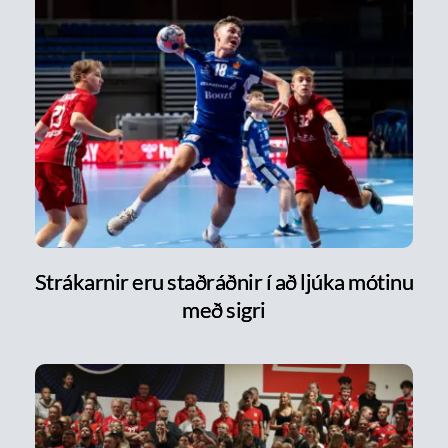
Strákarnir eru staðráðnir í að ljúka mótinu
með sigri