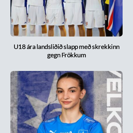
U18 ára landsliðið slapp með skrekkinn
gegn Frökkum