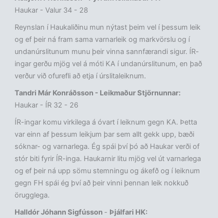
Haukar - Valur 34 - 28
Reynslan í Haukaliðinu mun nýtast þeim vel í þessum leik
og ef þeir ná fram sama varnarleik og markvörslu og í
undanúrslitunum munu þeir vinna sannfærandi sigur. ÍR-
ingar gerðu mjög vel á móti KA í undanúrslitunum, en það
verður við ofurefli að etja í úrslitaleiknum.
Tandri Már Konráðsson - Leikmaður Stjörnunnar:
Haukar - ÍR 32 - 26
ÍR-ingar komu virkilega á óvart í leiknum gegn KA. Þetta
var einn af þessum leikjum þar sem allt gekk upp, bæði
sóknar- og varnarlega. Ég spái því þó að Haukar verði of
stór biti fyrir ÍR-inga. Haukarnir litu mjög vel út varnarlega
og ef þeir ná upp sömu stemningu og ákefð og í leiknum
gegn FH spái ég því að þeir vinni þennan leik nokkuð
örugglega.
Halldór Jóhann Sigfússon
-
Þjálfari HK: