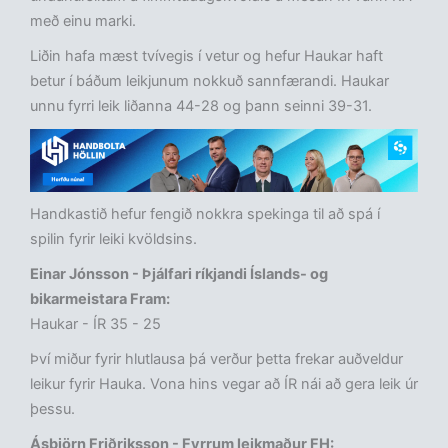
með einu marki.
Liðin hafa mæst tvívegis í vetur og hefur Haukar haft
betur í báðum leikjunum nokkuð sannfærandi. Haukar
unnu fyrri leik liðanna 44-28 og þann seinni 39-31.
Handkastið hefur fengið nokkra spekinga til að spá í
spilin fyrir leiki kvöldsins.
Einar Jónsson - Þjálfari ríkjandi Íslands- og
bikarmeistara Fram:
Haukar - ÍR 35 - 25
Því miður fyrir hlutlausa þá verður þetta frekar auðveldur
leikur fyrir Hauka. Vona hins vegar að ÍR nái að gera leik úr
þessu.
Ásbjörn Friðriksson - Fyrrum leikmaður FH: