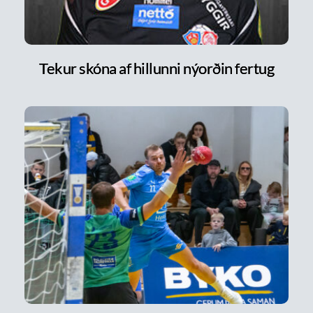
Tekur skóna af hillunni nýorðin fertug