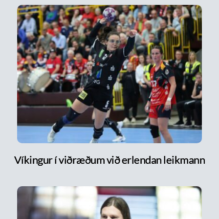
Víkingur í viðræðum við erlendan leikmann