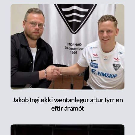
Jakob Ingi ekki væntanlegur aftur fyrr en
eftir áramót