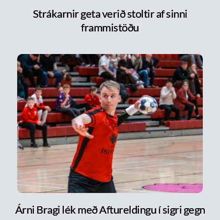
Strákarnir geta verið stoltir af sinni
frammistöðu
Árni Bragi lék með Aftureldingu í sigri gegn