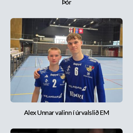
Þór
Alex Unnar valinn í úrvalslið EM