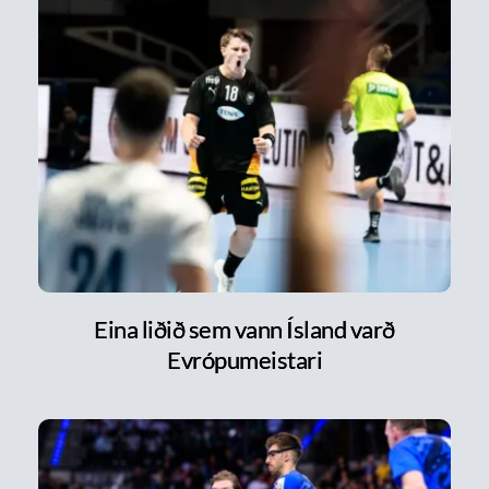
Eina liðið sem vann Ísland varð
Evrópumeistari