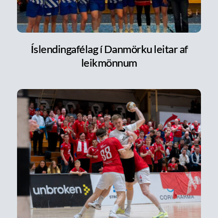
Íslendingafélag í Danmörku leitar af
leikmönnum