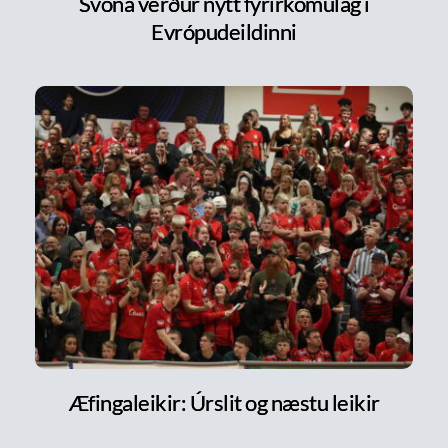
Svona verður nýtt fyrirkomulag í
Evrópudeildinni
Æfingaleikir: Úrslit og næstu leikir