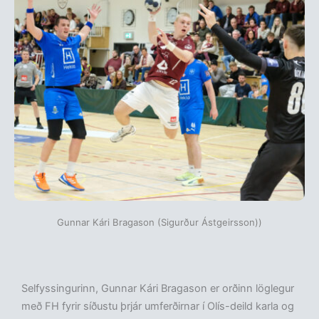
Gunnar Kári Bragason (Sigurður Ástgeirsson))
Selfyssingurinn, Gunnar Kári Bragason er orðinn löglegur
með FH fyrir síðustu þrjár umferðirnar í Olís-deild karla og