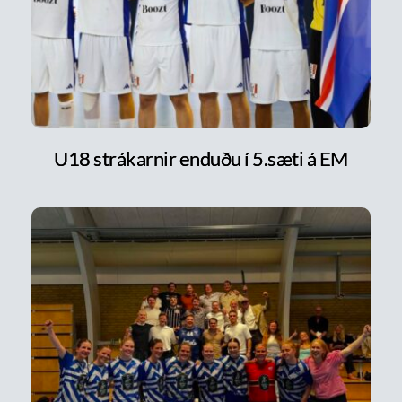
U18 strákarnir enduðu í 5.sæti á EM