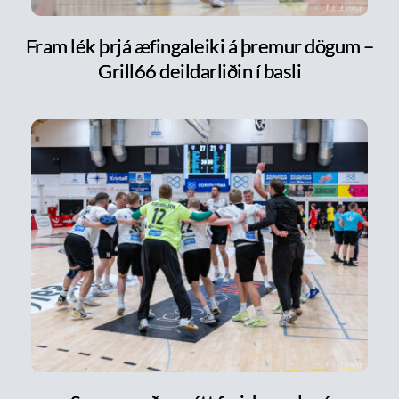
Fram lék þrjá æfingaleiki á þremur dögum –
Grill66 deildarliðin í basli