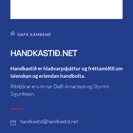
HAFA SAMBAND
HANDKASTIÐ.NET
Handkastið er hlaðvarpsþáttur og fréttamiðill um
íslenskan og erlendan handbolta.
Ritstjórar eru Arnar Daði Arnarsson og Styrmir
Sigurðsson.
handkastid
@handkastid.net