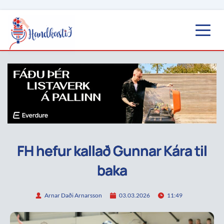
FH hefur kallað Gunnar Kára til
baka
Arnar Daði Arnarsson
03.03.2026
11:49