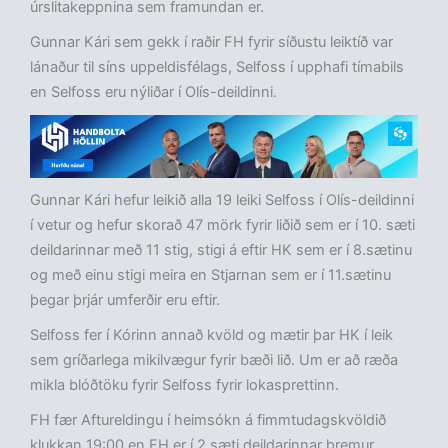
úrslitakeppnina sem framundan er.
Gunnar Kári sem gekk í raðir FH fyrir síðustu leiktíð var
lánaður til síns uppeldisfélags, Selfoss í upphafi tímabils
en Selfoss eru nýliðar í Olís-deildinni.
Gunnar Kári hefur leikið alla 19 leiki Selfoss í Olís-deildinni
í vetur og hefur skorað 47 mörk fyrir liðið sem er í 10. sæti
deildarinnar með 11 stig, stigi á eftir HK sem er í 8.sætinu
og með einu stigi meira en Stjarnan sem er í 11.sætinu
þegar þrjár umferðir eru eftir.
Selfoss fer í Kórinn annað kvöld og mætir þar HK í leik
sem gríðarlega mikilvægur fyrir bæði lið. Um er að ræða
mikla blóðtöku fyrir Selfoss fyrir lokasprettinn.
FH fær Aftureldingu í heimsókn á fimmtudagskvöldið
klukkan 19:00 en FH er í 2.sæti deildarinnar þremur