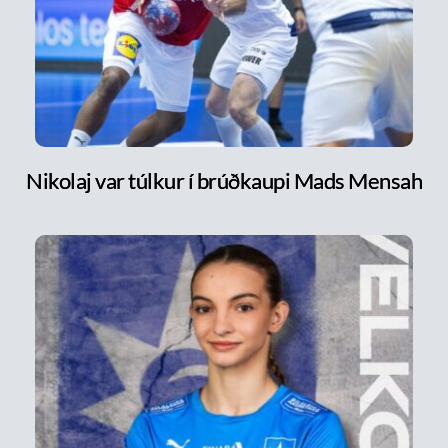
Nikolaj var túlkur í brúðkaupi Mads Mensah