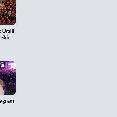
 Úrslit
eikir
tagram