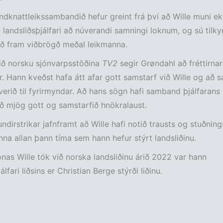
dknattleikssambandið hefur greint frá því að Wille muni ek
landsliðsþjálfari að núverandi samningi loknum, og sú tilky
að fram viðbrögð meðal leikmanna.
við norsku sjónvarpsstöðina
TV2
segir Grøndahl að fréttirnar
 Hann kveðst hafa átt afar gott samstarf við Wille og að s
f verið til fyrirmyndar. Að hans sögn hafi samband þjálfarans
rið mjög gott og samstarfið hnökralaust.
ndirstrikar jafnframt að Wille hafi notið trausts og stuðning
na allan þann tíma sem hann hefur stýrt landsliðinu.
nas Wille tók við norska landsliðinu árið 2022 var hann
lfari liðsins er Christian Berge stýrði liðinu.