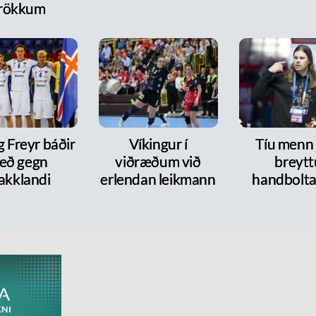
rökkum
g Freyr báðir
Víkingur í
Tíu menn
eð gegn
viðræðum við
breytt
akklandi
erlendan leikmann
handbolt