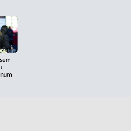
 sem
u
anum