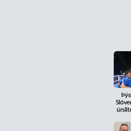
Þýs
Slóve
úrsl