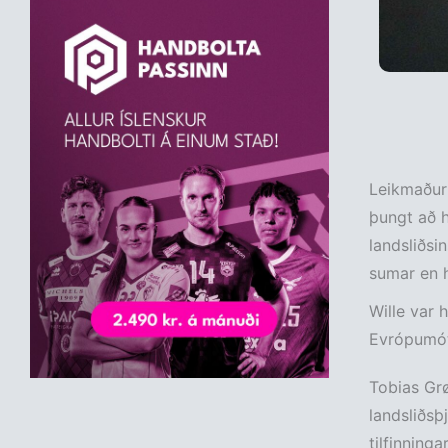
Leikmaður 
þungt að h
landsliðsi
sumar en h
Wille var 
Evrópumóti
Tobias Grø
landsliðsþ
tilfinningar