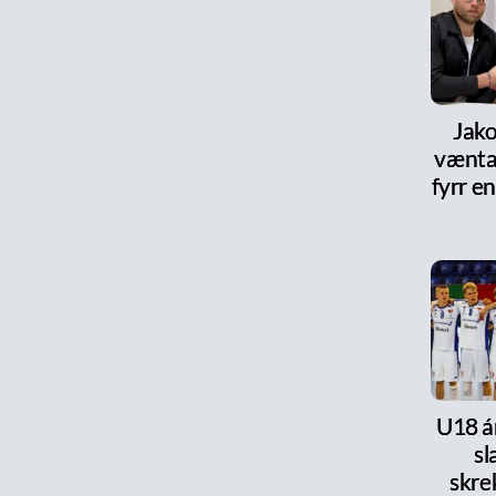
Jako
vænta
fyrr en
U18 ár
s
skre