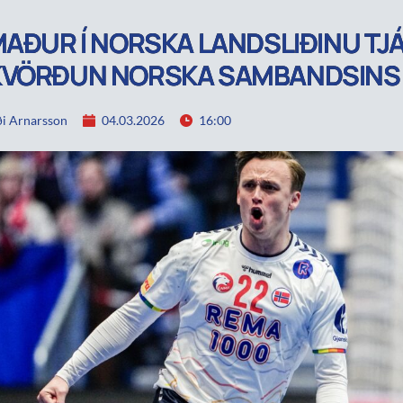
MAÐUR Í NORSKA LANDSLIÐINU TJÁ
KVÖRÐUN NORSKA SAMBANDSINS
i Arnarsson
04.03.2026
16:00