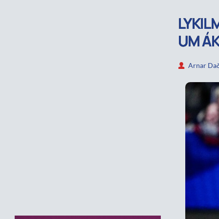
LYKIL
UM Á
Arnar Dað