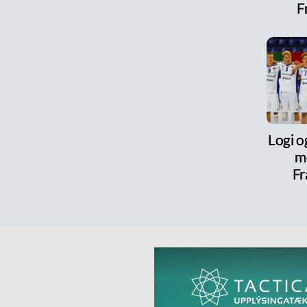
F
Logi o
m
Fr