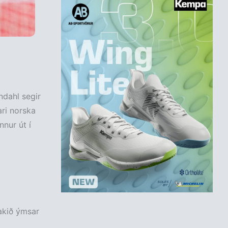
ndahl segir
ari norska
nnur út í
vakið ýmsar