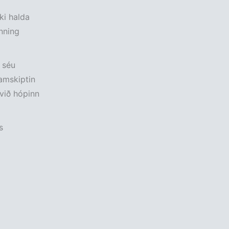
ki halda
nning
 séu
amskiptin
 við hópinn
s