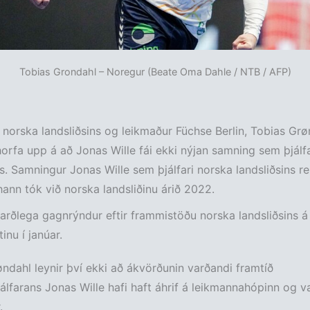
Tobias Grondahl – Noregur (Beate Oma Dahle / NTB / AFP)
norska landsliðsins og leikmaður Füchse Berlin, Tobias Grø
orfa upp á að Jonas Wille fái ekki nýjan samning sem þjálf
ns. Samningur Jonas Wille sem þjálfari norska landsliðsins re
ann tók við norska landsliðinu árið 2022.
harðlega gagnrýndur eftir frammistöðu norska landsliðsins á
nu í janúar.
ndahl leynir því ekki að ákvörðunin varðandi framtíð
jálfarans Jonas Wille hafi haft áhrif á leikmannahópinn og 
.