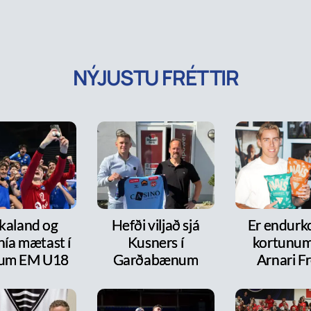
NÝJUSTU FRÉTTIR
kaland og
Hefði viljað sjá
Er endurk
nía mætast í
Kusners í
kortunum
itum EM U18
Garðabænum
Arnari F