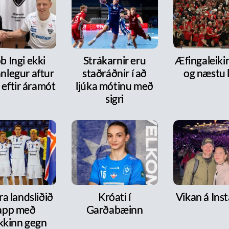
b Ingi ekki
Strákarnir eru
Æfingaleikir:
nlegur aftur
staðráðnir í að
og næstu l
 eftir áramót
ljúka mótinu með
sigri
a landsliðið
Króati í
Vikan á Ins
lapp með
Garðabæinn
kkinn gegn