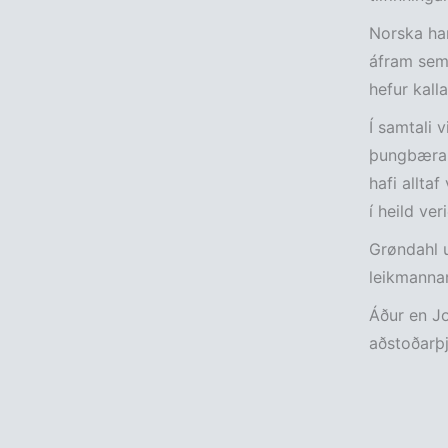
Norska han
áfram sem 
hefur kall
Í samtali 
þungbærar.
hafi allta
í heild ve
Grøndahl u
leikmannan
Áður en Jo
aðstoðarþjá