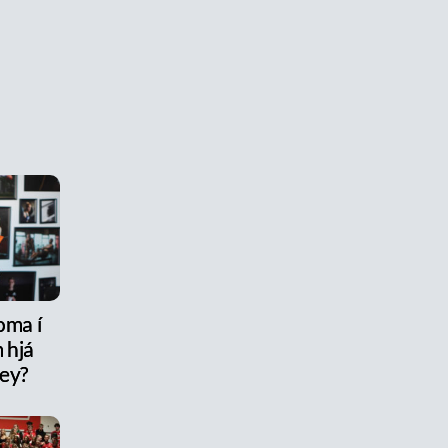
oma í
 hjá
rey?