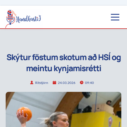
Skýtur föstum skotum að HSÍ og
meintu kynjamisrétti
Ritstjórn
24.03.2026
09:40