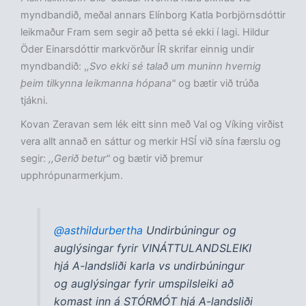
myndbandið, meðal annars Elínborg Katla Þorbjörnsdóttir
leikmaður Fram sem segir að þetta sé ekki í lagi. Hildur
Öder Einarsdóttir markvörður ÍR skrifar einnig undir
myndbandið: ,
,Svo ekki sé talað um muninn hvernig
þeim tilkynna leikmanna hópana"
og bætir við trúða
tjákni.
Kovan Zeravan sem lék eitt sinn með Val og Víking virðist
vera allt annað en sáttur og merkir HSÍ við sína færslu og
segir:
,,Gerið betur"
og bætir við þremur
upphrópunarmerkjum.
@asthildurbertha
Undirbúningur og
auglýsingar fyrir VINÁTTULANDSLEIKI
hjá A-landsliði karla vs undirbúningur
og auglýsingar fyrir umspilsleiki að
komast inn á STÓRMÓT hjá A-landsliði