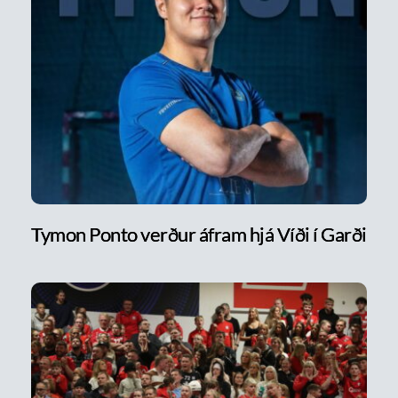
Tymon Ponto verður áfram hjá Víði í Garði