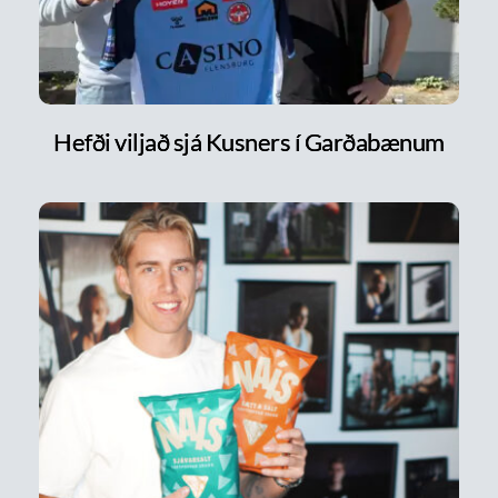
Hefði viljað sjá Kusners í Garðabænum