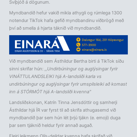
Svíþjóð á dögunum.
Myndbandið hefur vakið mikla athygli og rúmlega 1300
notendur TikTok hafa gefið myndbandinu viðbrögð með
því að smella á hjarta táknið við myndbandið.
Við myndbandið sem Ásthildur Bertha birti á TikTok síðu
sinni skrifar hún:
,,Undirbúningur og auglýsingar fyrir
VINÁTTULANDSLEIKI hjá A-landsliði karla vs
undirbúningur og auglýsingar fyrir umspilsleiki að komast
inn á STÓRMÓT hjá A-landsliði kvenna"
Landsliðskonan, Katrín Tinna Jensdóttir og samherji
Ásthildar hjá ÍR var fyrst til að skrifa athugasemd við
myndbandið þar sem hún lét þrjú tjákn (e. emoji) duga
þar sem tjáknið heldur fyrir annað augað.
Fleiri leikmenn Olís-deildar kvenna hafa skrifað við