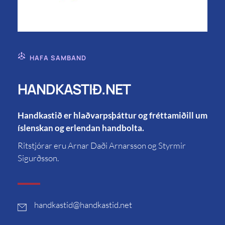
HAFA SAMBAND
HANDKASTIÐ.NET
Handkastið er hlaðvarpsþáttur og fréttamiðill um
íslenskan og erlendan handbolta.
Ritstjórar eru Arnar Daði Arnarsson og Styrmir
Sigurðsson.
handkastid
@handkastid.net