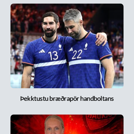
Þekktustu bræðrapör handboltans