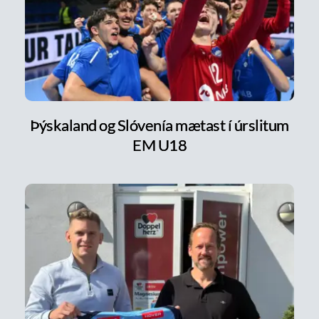
Þýskaland og Slóvenía mætast í úrslitum
EM U18