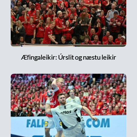
Æfingaleikir: Úrslit og næstu leikir