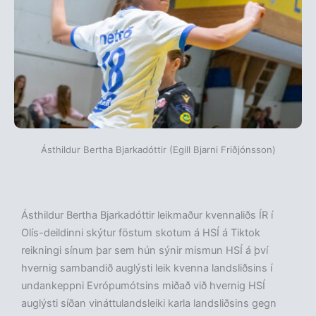
Ásthildur Bertha Bjarkadóttir (Egill Bjarni Friðjónsson)
Ásthildur Bertha Bjarkadóttir leikmaður kvennaliðs ÍR í
Olís-deildinni skýtur föstum skotum á HSÍ á Tiktok
reikningi sínum þar sem hún sýnir mismun HSÍ á því
hvernig sambandið auglýsti leik kvenna landsliðsins í
undankeppni Evrópumótsins miðað við hvernig HSÍ
auglýsti síðan vináttulandsleiki karla landsliðsins gegn