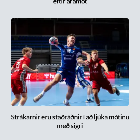
eftir áramót
Strákarnir eru staðráðnir í að ljúka mótinu
með sigri