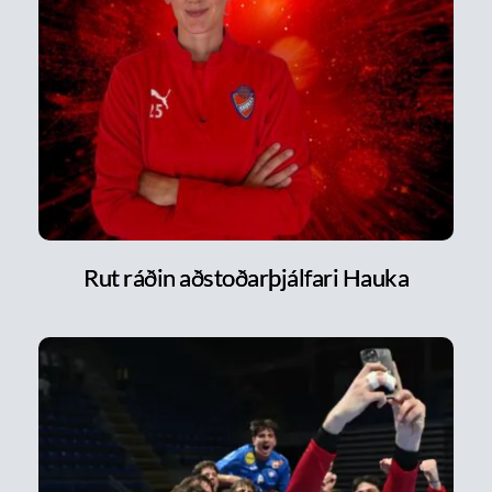
Rut ráðin aðstoðarþjálfari Hauka