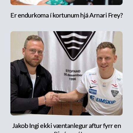
Er endurkoma í kortunum hjá Arnari Frey?
Jakob Ingi ekki væntanlegur aftur fyrr en