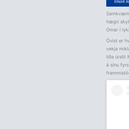
Samkvæ
hægri skyt
Omar í lyk
Óvíst er h
vekja mikl
liða úrslit
á sínu fyr
frammistöðu