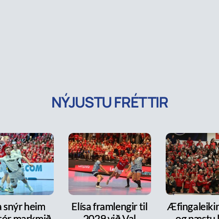
NÝJUSTU FRÉTTIR
a snýr heim
Elísa framlengir til
Æfingaleikir:
tór markmið
2029 við Val
og næstu l