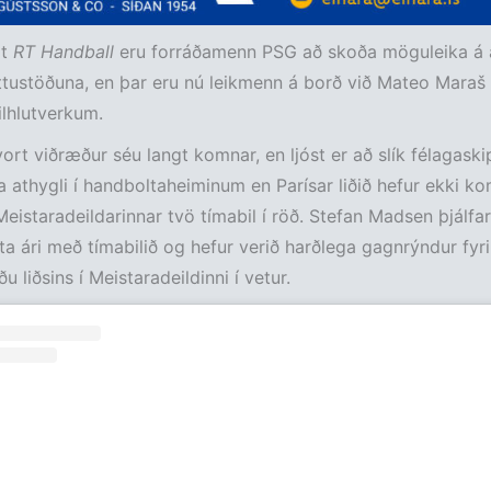
mt
RT
Handball
eru forráðamenn PSG að skoða möguleika á a
tustöðuna, en þar eru nú leikmenn á borð við Mateo Maraš
ilhlutverkum.
vort viðræður séu langt komnar, en ljóst er að slík félagask
a athygli í handboltaheiminum en Parísar liðið hefur ekki kom
 Meistaradeildarinnar tvö tímabil í röð. Stefan Madsen þjálfari
sta ári með tímabilið og hefur verið harðlega gagnrýndur fyri
 liðsins í Meistaradeildinni í vetur.