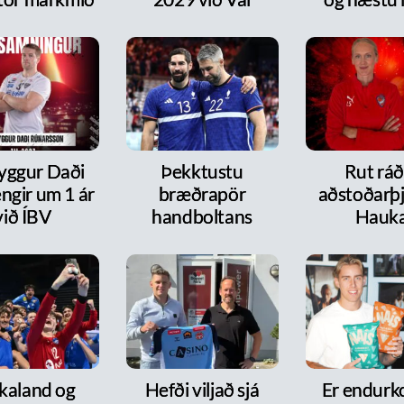
ryggur Daði
Þekktustu
Rut ráð
ngir um 1 ár
bræðrapör
aðstoðarþj
við ÍBV
handboltans
Hauk
kaland og
Hefði viljað sjá
Er endurk