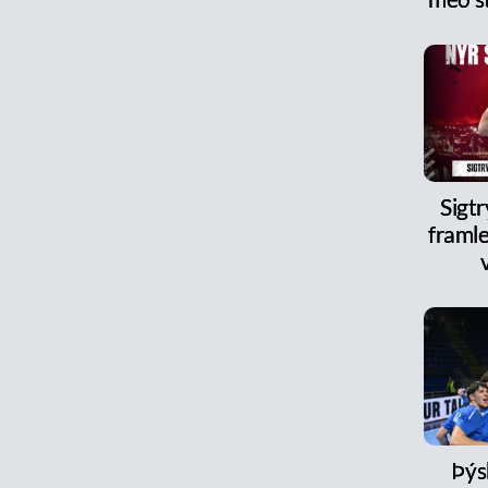
Sigt
framle
Þýs