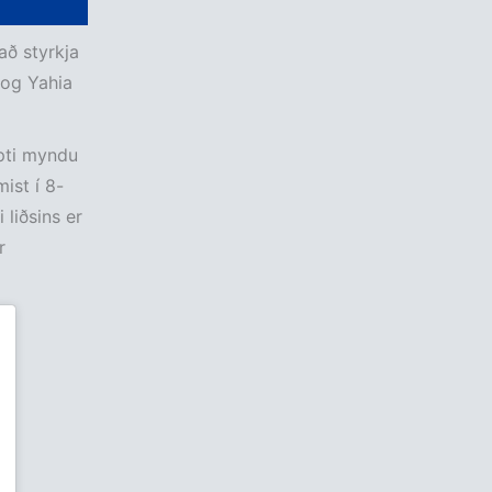
ð styrkja
 og Yahia
ipti myndu
ist í 8-
 liðsins er
r