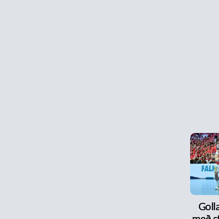
Goll
með s