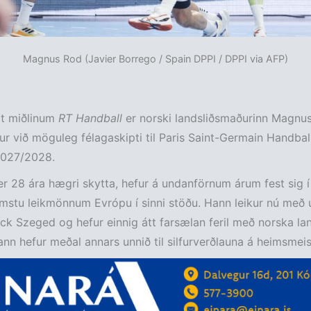
Magnus Rod (Javier Borrego / Spain DPPI / DPPI via AFP)
 miðlinum
RT
Handball
er norski landsliðsmaðurinn Magnus
r við möguleg félagaskipti til Paris Saint-Germain Handball
2027/2028.
r 28 ára hægri skytta, hefur á undanförnum árum fest sig í
emstu leikmönnum Evrópu í sinni stöðu. Hann leikur nú með
ick Szeged og hefur einnig átt farsælan feril með norska lan
nn hefur meðal annars unnið til silfurverðlauna á heimsmei