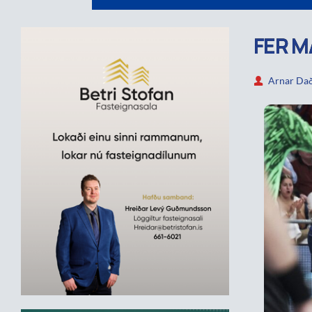
FER M
Arnar Dað