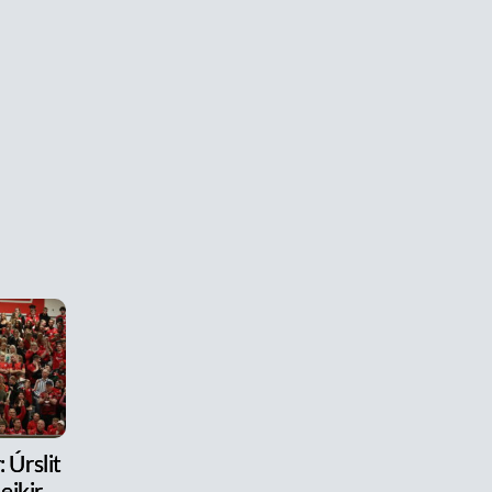
 Úrslit
eikir