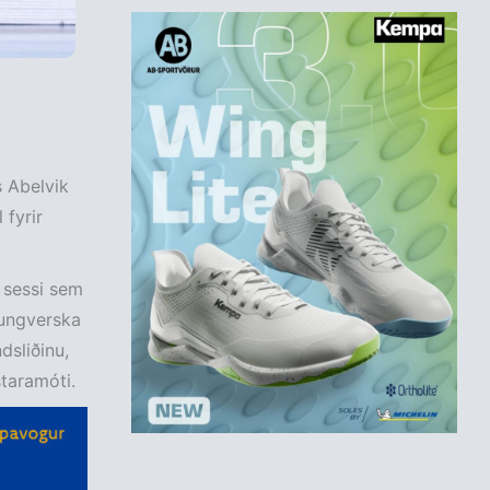
 Abelvik
 fyrir
 sessi sem
 ungverska
dsliðinu,
staramóti.