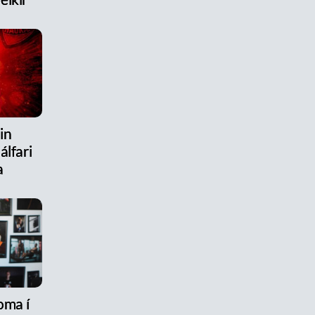
in
álfari
a
oma í