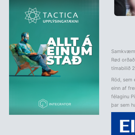
Samkvæmt
Rød orðaðu
tímabilið 
Röd, sem e
einn af fr
félaginu P
þar sem ha