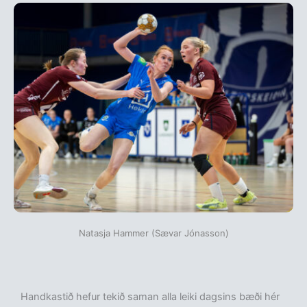
Natasja Hammer (Sævar Jónasson)
Handkastið hefur tekið saman alla leiki dagsins bæði hér