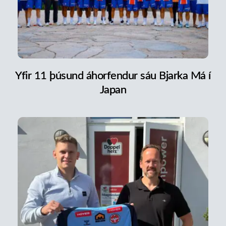
Yfir 11 þúsund áhorfendur sáu Bjarka Má í
Japan