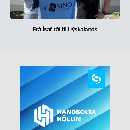
Frá Ísafirði til Þýskalands