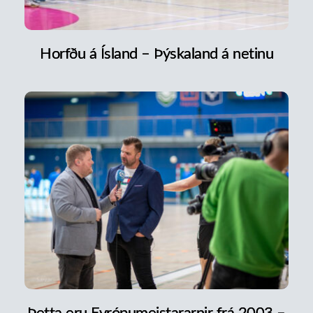
Horfðu á Ísland – Þýskaland á netinu