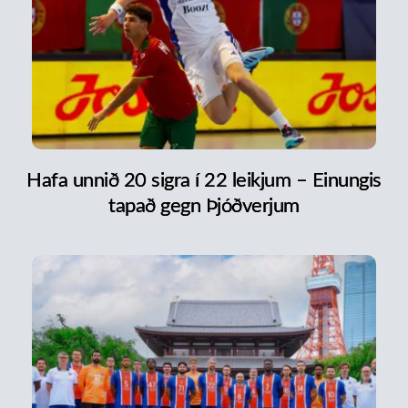
Hafa unnið 20 sigra í 22 leikjum – Einungis
tapað gegn Þjóðverjum