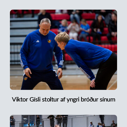
Viktor Gísli stoltur af yngri bróður sínum