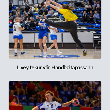
Livey tekur yfir Handboltapassann