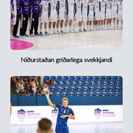
Niðurstaðan gríðarlega svekkjandi