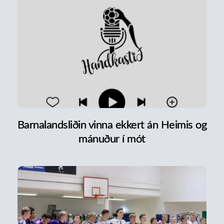
Barnalandsliðin vinna ekkert án Heimis og
mánuður í mót