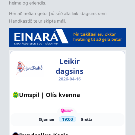
heima og erlendis.
Hér að neðan getur þú séð alla leiki dagsins sem
Handkastið telur skipta máli.