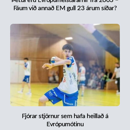
Þetta eru Evrópumeistararnir frá 2003 –
Fáum við annað EM gull 23 árum síðar?
Fjórar stjörnur sem hafa heillað á
Evrópumótinu