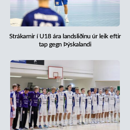
Strákarnir í U18 ára landsliðinu úr leik eftir
tap gegn Þýskalandi