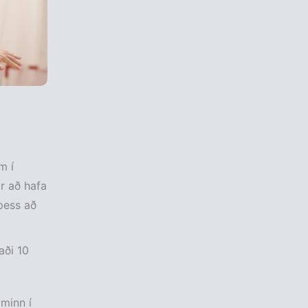
m í
ir að hafa
 þess að
aði 10
ominn í