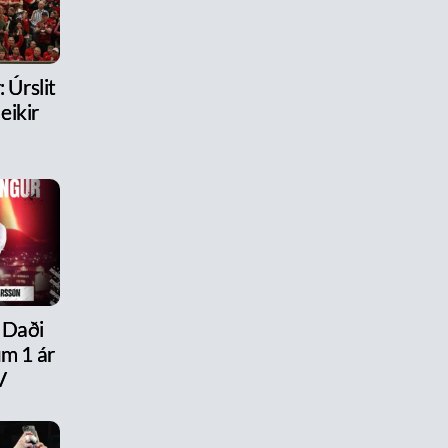
 Úrslit
eikir
 Daði
um 1 ár
V