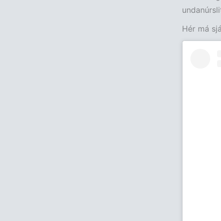
undanúrsli
Hér má sjá