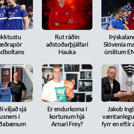
kktustu
Rut ráðin
Þýskalan
æðrapör
aðstoðarþjálfari
Slóvenía mæ
dboltans
Hauka
úrslitum E
i viljað sjá
Er endurkoma í
Jakob Ingi
usners í
kortunum hjá
væntanlegur
rðabænum
Arnari Frey?
fyrr en efti