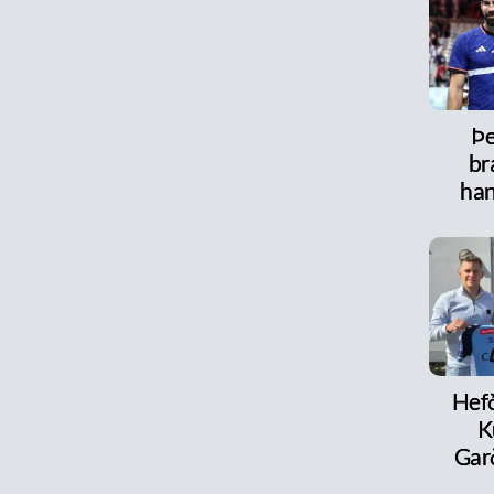
Þe
br
han
Hefð
K
Ga