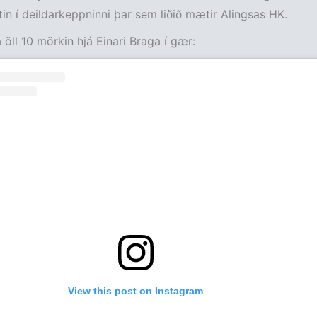
tin í deildarkeppninni þar sem liðið mætir Alingsas HK.
 öll 10 mörkin hjá Einari Braga í gær:
View this post on Instagram