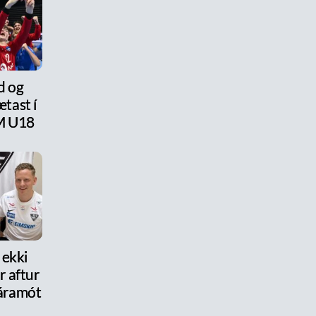
d og
tast í
M U18
 ekki
 aftur
r áramót