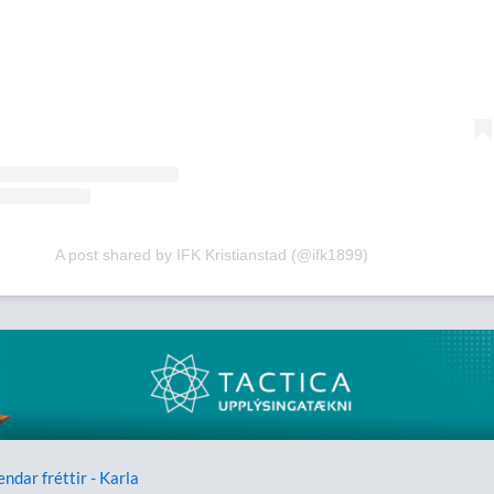
A post shared by IFK Kristianstad (@ifk1899)
endar fréttir - Karla