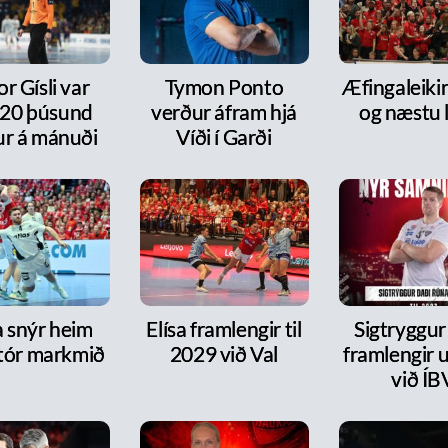
or Gísli var
Tymon Ponto
Æfingaleikir:
20 þúsund
verður áfram hjá
og næstu l
ur á mánuði
Víði í Garði
a snýr heim
Elísa framlengir til
Sigtryggur
tór markmið
2029 við Val
framlengir 
við ÍB