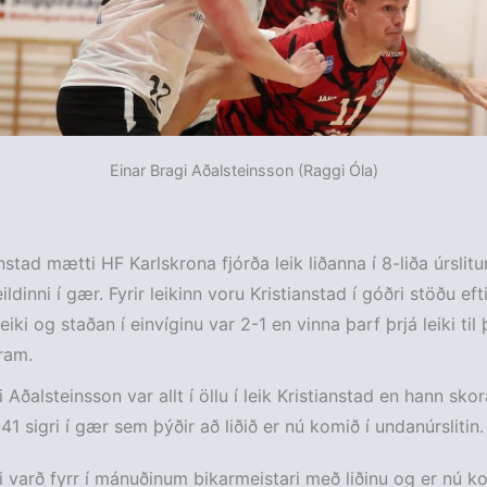
Einar Bragi Aðalsteinsson (Raggi Óla)
nstad mætti HF Karlskrona fjórða leik liðanna í 8-liða úrslitu
dinni í gær. Fyrir leikinn voru Kristianstad í góðri stöðu eft
eiki og staðan í einvíginu var 2-1 en vinna þarf þrjá leiki til
ram.
 Aðalsteinsson var allt í öllu í leik Kristianstad en hann skor
41 sigri í gær sem þýðir að liðið er nú komið í undanúrslitin.
i varð fyrr í mánuðinum bikarmeistari með liðinu og er nú k