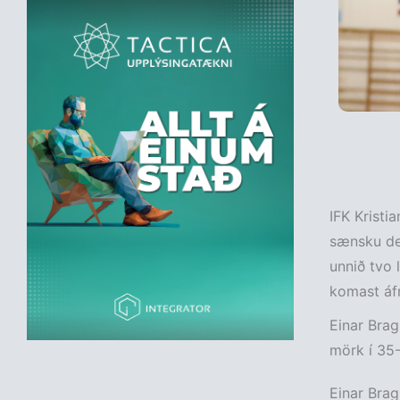
IFK Kristia
sænsku deil
unnið tvo l
komast áf
Einar Bragi
mörk í 35-
Einar Brag