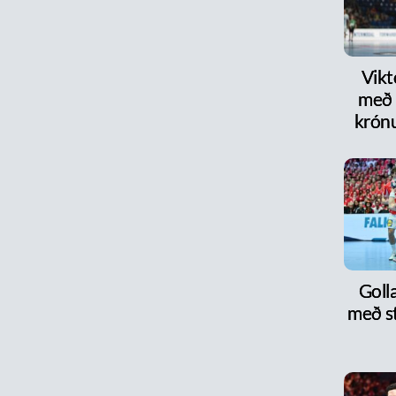
Vikt
með 
krón
Goll
með s