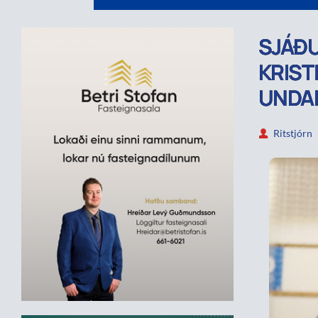
SJÁÐU
KRIST
UNDA
Ritstjórn