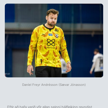
Daníel Freyr Andrésson (Sævar Jónasson)
Eftir að hafa verið yfir allan seinni hálfleikinn reyndist