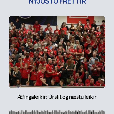
NÝJUSTU FRÉTTIR
Æfingaleikir: Úrslit og næstu leikir