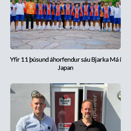
Yfir 11 þúsund áhorfendur sáu Bjarka Má í
Japan