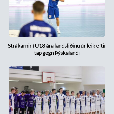
Strákarnir í U18 ára landsliðinu úr leik eftir
tap gegn Þýskalandi