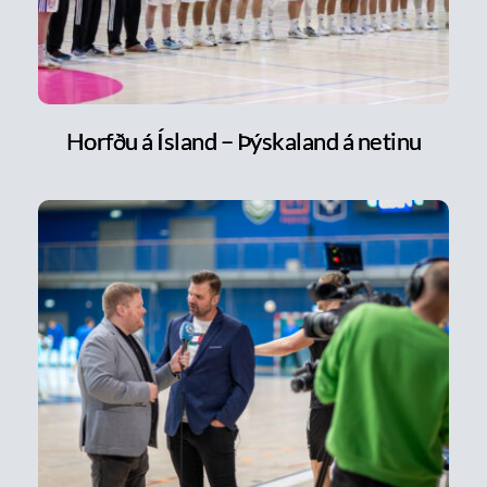
Horfðu á Ísland – Þýskaland á netinu