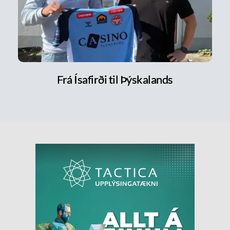
Frá Ísafirði til Þýskalands