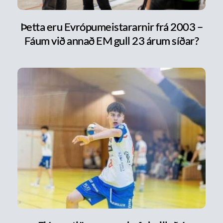
Þetta eru Evrópumeistararnir frá 2003 –
Fáum við annað EM gull 23 árum síðar?