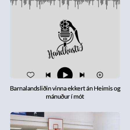
Barnalandsliðin vinna ekkert án Heimis og
mánuður í mót