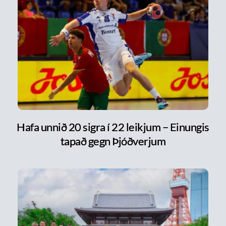
Hafa unnið 20 sigra í 22 leikjum – Einungis
tapað gegn Þjóðverjum