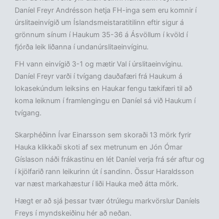
Daníel Freyr Andrésson hetja FH-inga sem eru komnir í
úrslitaeinvígið um Íslandsmeistaratitilinn eftir sigur á
grönnum sínum í Haukum 35-36 á Ásvöllum í kvöld í
fjórða leik liðanna í undanúrslitaeinvíginu.
FH vann einvígið 3-1 og mætir Val í úrslitaeinvíginu.
Daníel Freyr varði í tvígang dauðafæri frá Haukum á
lokasekúndum leiksins en Haukar fengu tækifæri til að
koma leiknum í framlengingu en Daníel sá við Haukum í
tvígang.
Skarphéðinn Ívar Einarsson sem skoraði 13 mörk fyrir
Hauka klikkaði skoti af sex metrunum en Jón Ómar
Gíslason náði frákastinu en lét Daníel verja frá sér aftur og
í kjölfarið rann leikurinn út í sandinn. Össur Haraldsson
var næst markahæstur í liði Hauka með átta mörk.
Hægt er að sjá þessar tvær ótrúlegu markvörslur Daníels
Freys í myndskeiðinu hér að neðan.