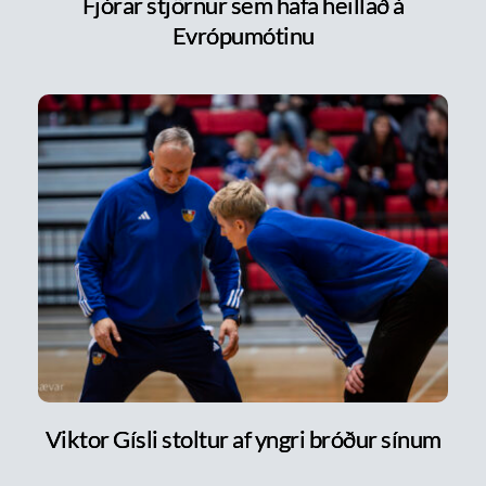
Fjórar stjörnur sem hafa heillað á
Evrópumótinu
Viktor Gísli stoltur af yngri bróður sínum